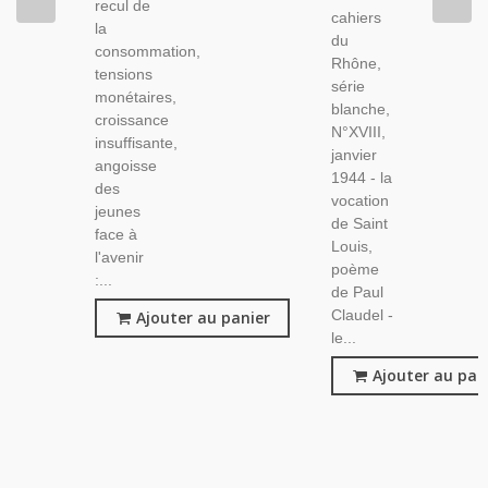
recul de
cahiers
la
du
consommation,
Rhône,
tensions
série
monétaires,
blanche,
croissance
N°XVIII,
insuffisante,
janvier
angoisse
1944 - la
des
vocation
jeunes
de Saint
face à
Louis,
l'avenir
poème
:...
de Paul
Claudel -
Ajouter au panier
le...
Ajouter au pan