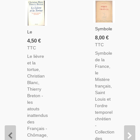
Symbole
Le
De La
8,00 €
Lièvre Et
4,50 €
France,
TTC
La
TTC
Georges
Tortue,
Symbole
Cattaui,
Le lièvre
Christian
de la
St Louis
et la
Blanc,
France,
Et
tortue,
Thierry
le
L'ordre
Christian
Breton,
Mistère
Temporel
Blanc,
1994 -
français,
Chrétien,
Thierry
Mondialisation
Saint
1944 -
Breton -
Économique,
Louis et
France
les
Économie
l'ordre
Chrétienne,
atouts
France
temporel
Monarchie,
inattendus
Années
chrétien
Religion
des
1990
-
Français -
Collection
Chômage,
des