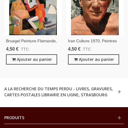
Bruegel Peinture Flamande,
Iran Culture 1970, Peintres
Bourgogne, Églises D'Orient,
Italiens Tiepelo, Picasso,
4,50 €
4,50 €
TTC
TTC
Affiches, , - Jardin Des Arts
Japon, Bourgogne, - Le
N°59 Sep 1959
Ajouter au panier
Jardin Des Arts N°204 Mars
Ajouter au panier
1970 -,
A LA RECHERCHE DU TEMPS PERDU - LIVRES, GRAVURES,
CARTES POSTALES LIBRAIRIE EN LIGNE, STRASBOURG
PRODUITS