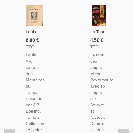
Louis
La Tour
XV,
Des
6,00 €
4,50 €
L'histoire
Anges,
TTC
TTC
Racontée
Michel
Louis
La tour
Par Ses
Peyramaure,
XV,
des
Témoins,
1997 -
extraits
anges,
T2,
Papes À
des
Michel
Ebeling,
Avignon,
Mémoires
Peyramaure -
1938 -
Pape,
du
avec six
Histoire
XIVe
Temps,
pages
XVIIIe
Siècle,
recueillis
sur
Siècle,
par J.B.
l'œuvre
Régence,
Ebeling,
et
Monarchie,
Tome 2 -
l'auteur.
Collection
Dans la
l'Histoire
citadelle