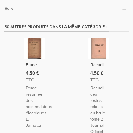
Avis
80 AUTRES PRODUITS DANS LA MÊME CATÉGORIE :
Etude
Recueil
Résumée
Des
4,50 €
4,50 €
Des
Textes
TTC
TTC
Accumulateurs
Relatifs
Etude
Recueil
Électriques,
Au Bruit,
résumée
des
Jumau,
T2,
des
textes
1949 -
Journal
accumulateurs
relatifs
Techniques
Officiel,
électriques,
au bruit,
Électricité
1980 -
L.
tome 2,
Techniques,
Jumeau
Journal
Manuels
- I.
Officiel