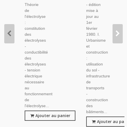
Droit,
Théorie
- édition
Environnement,
de
mise à
l'électrolyse
jour au
:
1er
constitution
février
des
1980. I.
électrolyses
Urbanisme
-
et
conductibilité
construction
des
:
électrolyses
utilisation
- tension
du sol -
électrique
infrastructure
nécessaire
de
au
transports
fonctionnement
-
de
construction
l'électrolyse...
des
bâtiments...
Ajouter au panier
Ajouter au pan