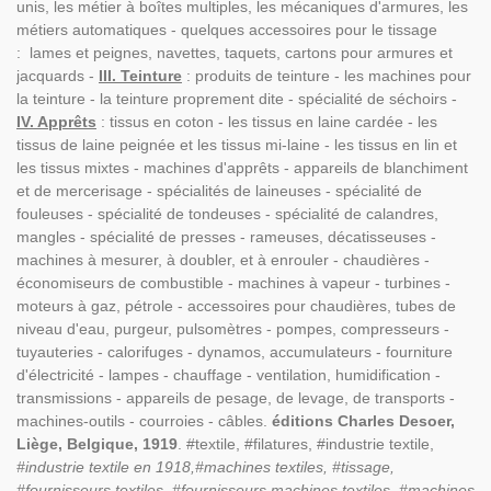
unis, les métier à boîtes multiples, les mécaniques d'armures, les
métiers automatiques - quelques accessoires pour le tissage
: lames et peignes, navettes, taquets, cartons pour armures et
jacquards -
III. Teinture
: produits de teinture - les machines pour
la teinture - la teinture proprement dite - spécialité de séchoirs -
IV. Apprêts
: tissus en coton - les tissus en laine cardée - les
tissus de laine peignée et les tissus mi-laine - les tissus en lin et
les tissus mixtes - machines d'apprêts - appareils de blanchiment
et de mercerisage - spécialités de laineuses - spécialité de
fouleuses - spécialité de tondeuses - spécialité de calandres,
mangles - spécialité de presses - rameuses, décatisseuses -
machines à mesurer, à doubler, et à enrouler - chaudières -
économiseurs de combustible - machines à vapeur - turbines -
moteurs à gaz, pétrole - accessoires pour chaudières, tubes de
niveau d'eau, purgeur, pulsomètres - pompes, compresseurs -
tuyauteries - calorifuges - dynamos, accumulateurs - fourniture
d'électricité - lampes - chauffage - ventilation, humidification -
transmissions - appareils de pesage, de levage, de transports -
machines-outils - courroies - câbles.
éditions Charles Desoer,
Liège, Belgique, 1919
. #textile, #filatures, #industrie textile,
#industrie textile en 1918,#machines textiles, #tissage,
#fournisseurs textiles, #fournisseurs machines textiles, #machines