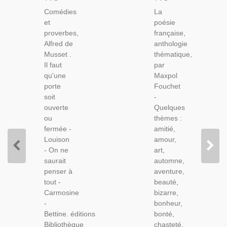
Comédies
Anthologie
Comédies
La
Et
Thématique,
et
poésie
Proverbes,
Maxpol
proverbes,
française,
1909 -
Fouchet,
Alfred de
anthologie
Littérature
1963 -
Musset .
thématique,
XIXe S.
Poètes
Il faut
par
Théâtre
Français,
qu'une
Maxpol
XIXe S.,
Poésie,
porte
Fouchet
Bibliothèque
Poèmes,
soit
-
Larousse
ouverte
Quelques
ou
thèmes :
fermée -
amitié,
Louison
amour,
- On ne
art,
saurait
automne,
penser à
aventure,
tout -
beauté,
Carmosine
bizarre,
-
bonheur,
Bettine. éditions
bonté,
Bibliothèque
chasteté,