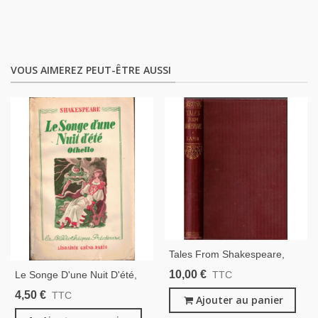
VOUS AIMEREZ PEUT-ÊTRE AUSSI
Tales From Shakespeare,
Charles Et Mary Lamb -
10,00 €
Le Songe D'une Nuit D'été,
TTC
Théâtre XVIe S., Acteurs
Othello Ou Le More De
4,50 €
TTC
Anglais, Théâtre Anglais
Ajouter au panier
Venise, William Shakespeare,