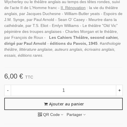
Wycherley ou le théâtre anglais au temps des têtes rondes, suivi
de l'acte II de L'Homme franc -
II. Rénovation
: la vie du théâtre
anglais, par Jacques Duchesne - William-Butler yeats - Espoirs de
J.M. Synge, par Paul Arnold - Sean O' Casey - Meurtre dans la
cathédrale, par T.S. Eliot - Emlyn Williams - Le théâtre "Old Vic"
pépinière des troupes anglaises - Charles Morgan et le théâtre,
par François de Roux -
Les Cahiers Théâtre, second cahier,
dirigé par Paul Arnold
-
éditions du Pavois, 1945
. #
anthologie
théâtre, littérature anglaise, auteurs anglais, écrivains anglais,
essais, éditions rares
.
6,00 €
TTC
-
+
Ajouter au panier
QR Code
Partager