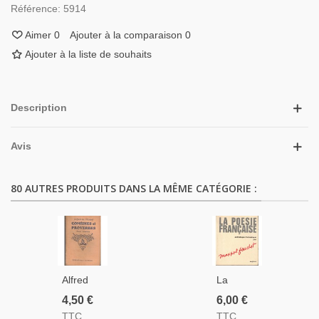
Référence:
5914
Aimer
0
Ajouter à la comparaison
0
Ajouter à la liste de souhaits
Description
Avis
80 AUTRES PRODUITS DANS LA MÊME CATÉGORIE :
Alfred
La
De
Poésie
4,50 €
6,00 €
Musset,
Française,
TTC
TTC