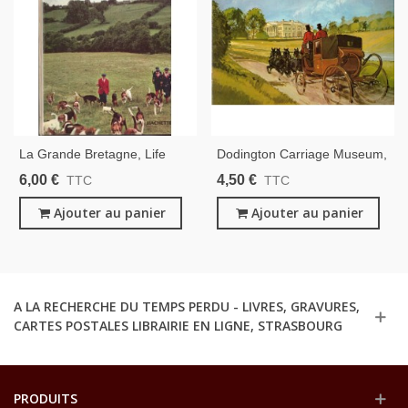
La Grande Bretagne, Life
Dodington Carriage Museum,
Autour Du Monde, John
South Gloucestershire,
6,00 €
4,50 €
TTC
TTC
Osborne, 1961 - Angleterre,
England, John Wingate, 1973
Histoire Grande Bretagne,
Ajouter au panier
- Transports Diligences,
Ajouter au panier
Beaux Livres,
Chevaux, Musée Angleterre
A LA RECHERCHE DU TEMPS PERDU - LIVRES, GRAVURES,
CARTES POSTALES LIBRAIRIE EN LIGNE, STRASBOURG
PRODUITS