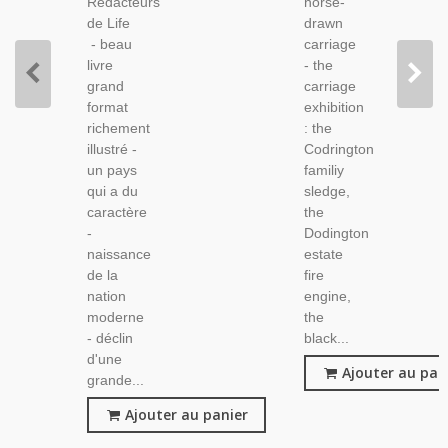
Rédacteurs
horse-
Beaux
de Life
drawn
Livres,
- beau
carriage
livre
- the
grand
carriage
format
exhibition
richement
: the
illustré -
Codrington
un pays
familiy
qui a du
sledge,
caractère
the
-
Dodington
naissance
estate
de la
fire
nation
engine,
moderne
the
- déclin
black...
d'une
Ajouter au pan
grande...
Ajouter au panier