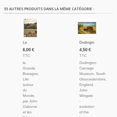
55 AUTRES PRODUITS DANS LA MÊME CATÉGORIE :
La
Dodington
Grande
Carriage
6,00 €
4,50 €
Bretagne,
Museum,
TTC
TTC
Life
South
la
Dodington
Autour
Gloucestershire,
Grande
Carriage
Du
England,
Bretagne,
Museum, South
Monde,
John
Life
Gloucestershire,
John
Wingate,
autour
England,
Osborne,
1973 -
du
John
1961 -
Transports
Monde,
Wingate
Angleterre,
Diligences,
par John
-
Histoire
Chevaux,
Osborne
evolution
Grande
Musée
et les
of the
Bretagne,
Angleterre