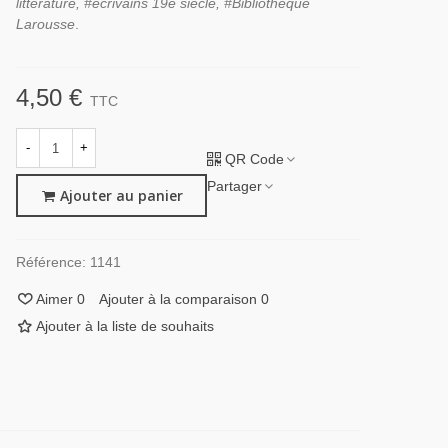
littérature, #écrivains 19e siècle, #Bibliothèque
Larousse
.
4,50 €
TTC
-
+
QR Code
Partager
Ajouter au panier
Référence:
1141
Aimer
0
Ajouter à la comparaison
0
Ajouter à la liste de souhaits