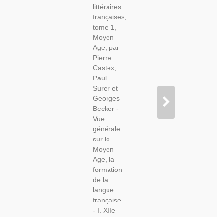
littéraires
Françaises,
françaises,
Castex
tome 1,
Becker,
Moyen
1946 -
Age, par
Manuel
Pierre
De
Castex,
Littérature
Paul
Moyen
Surer et
Age
Georges
Becker -
Vue
générale
sur le
Moyen
Age, la
formation
de la
langue
française
- I. XIIe