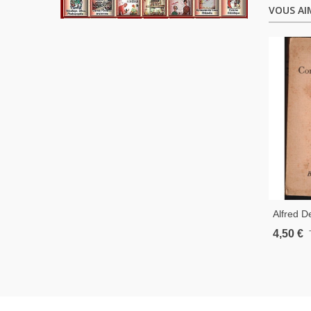
VOUS AI
Alfred 
Et Prove
4,50 €
Littérat
XIXe S.,
Larouss