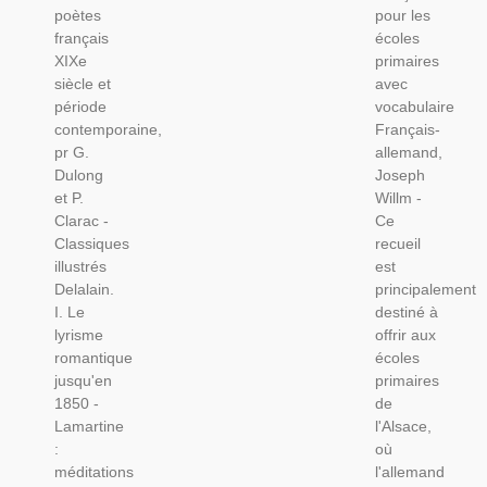
poètes
pour les
Dulong
Vocabulaire
français
écoles
Et Clarac
Français-
XIXe
primaires
-
Allemand,
siècle et
avec
Littérature
Joseph
période
vocabulaire
XIXe
Willm,
contemporaine,
Français-
Siècle
1876 -
pr G.
allemand,
Manuel
Dulong
Joseph
Alsace
et P.
Willm -
Clarac -
Ce
Classiques
recueil
illustrés
est
Delalain.
principalement
I. Le
destiné à
lyrisme
offrir aux
romantique
écoles
jusqu'en
primaires
1850 -
de
Lamartine
l'Alsace,
:
où
méditations
l'allemand