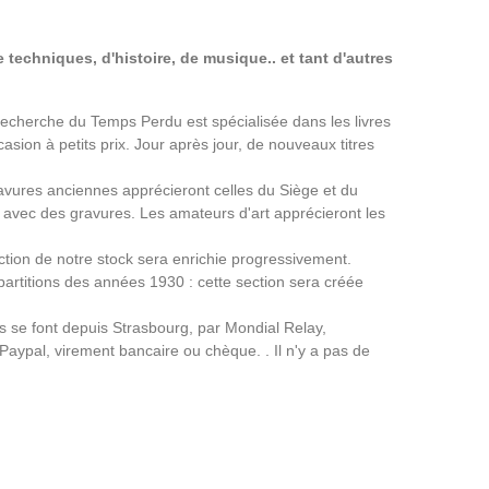
 techniques, d'histoire, de musique.. et tant d'autres
a Recherche du Temps Perdu est spécialisée dans les livres
asion à petits prix. Jour après jour, de nouveaux titres
avures anciennes apprécieront celles du Siège et du
avec des gravures. Les amateurs d'art apprécieront les
ection de notre stock sera enrichie progressivement.
partitions des années 1930 : cette section sera créée
ns se font depuis Strasbourg, par Mondial Relay,
 Paypal, virement bancaire ou chèque. . Il n'y a pas de