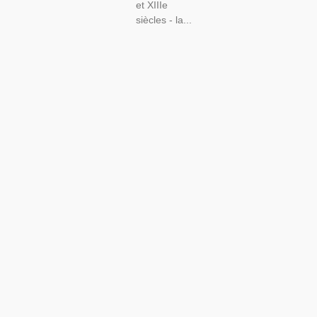
et XIIIe
siècles - la...