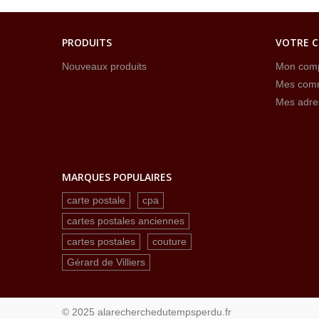
PRODUITS
VOTRE 
Nouveaux produits
Mon com
Mes com
Mes adre
MARQUES POPULAIRES
carte postale
cpa
cartes postales anciennes
cartes postales
couture
Gérard de Villiers
© 2025 alarecherchedutempsperdu.fr