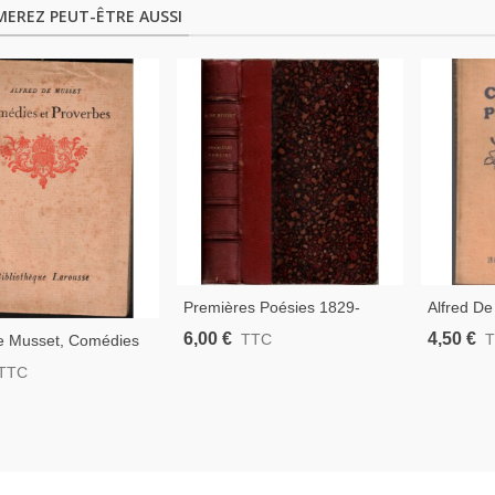
MEREZ PEUT-ÊTRE AUSSI
Premières Poésies 1829-
Alfred D
1835, Alfred De Musset, 1887
Et Prover
6,00 €
4,50 €
TTC
De Musset, Comédies
- Poésie, Littérature XIXe S.,
Littératu
rbes, T1, 1928 -
TTC
Couverture Cuir,
XIXe S., 
ure XIXe S. Théâtre
Larousse
 Bibliothèque
e