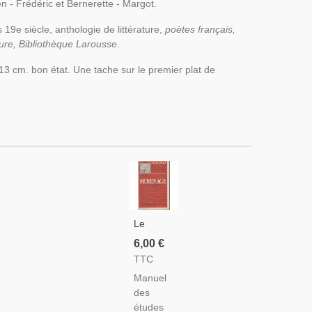
en - Frédéric et Bernerette - Margot.
19e siècle, anthologie de littérature,
poètes français,
ature, Bibliothèque Larousse
.
13 cm. bon état. Une tache sur le premier plat de
Le
Moyen
6,00 €
Age,
TTC
Manuel
Manuel
Des
des
Études
études
Littéraires