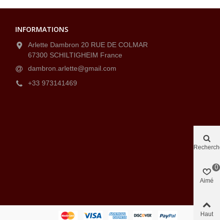
INFORMATIONS
Arlette Dambron 20 RUE DE COLMAR
67300 SCHILTIGHEIM France
dambron.arlette@gmail.com
+33 973141469
Recherch
0
Aimé
Haut