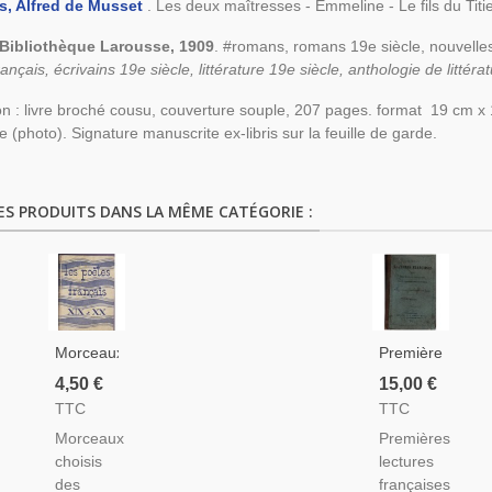
s, Alfred de Musset
. Les deux maîtresses - Emmeline - Le fils du Titi
 Bibliothèque Larousse, 1909
. #romans, romans 19e siècle, nouvelles 
ançais, écrivains 19e siècle, littérature 19e siècle, anthologie de littér
on : livre broché cousu, couverture souple, 207 pages. format 19 cm x 
e (photo). Signature manuscrite ex-libris sur la feuille de garde.
ES PRODUITS DANS LA MÊME CATÉGORIE :
Morceaux
Premières
Choisis
Lectures
4,50 €
15,00 €
Des
Françaises
TTC
TTC
Poètes
Pour Les
Morceaux
Premières
Français
Écoles
choisis
lectures
XIXe Et
Primaires
des
françaises
XXe,
Avec