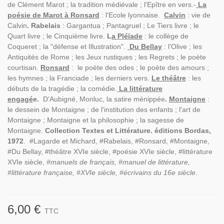
de Clément Marot ; la tradition médiévale ; l'Epître en vers.-
La
poésie de Marot à Ronsard
: l'Ecole lyonnaise.
Calvin
: vie de
Calvin
. Rabelais
: Gargantua ; Pantagruel ; Le Tiers livre ; le
Quart livre ; le Cinquième livre.
L
a Pléïade
: le collège de
Coqueret ; la "défense et Illustration".
Du Bellay
: l'Olive ; les
Antiquités de Rome ; les Jeux rustiques ; les Regrets ; le poète
courtisan.
Ronsard
: le poète des odes ; le poète des amours ;
les hymnes ; la Franciade ; les derniers vers.
Le théâtre
: les
débuts de la tragédie ; la comédie.
La littérature
engagé
e.
D'Aubigné, Monluc, la satire ménippée
.
Montaigne
:
le dessein de Montaigne ; de l'institution des enfants ; l'art de
Montaigne ; Montaigne et la philosophie ; la sagesse de
Montaigne.
Collection Textes et Littérature.
éditions Bordas,
1972
. #Lagarde et Michard, #Rabelais, #Ronsard, #Montaigne,
#Du Bellay, #théâtre XVIe siècle, #poésie XVIe siècle, #littérature
XVIe siècle,
#manuels de français, #manuel de littérature,
#littérature française, #XVIe siècle, #écrivains du 16e siècle
.
6,00 €
TTC