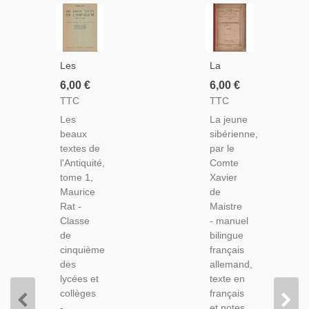
Les
La
Beaux
Jeune
6,00 €
6,00 €
Textes
Sibérienne,
TTC
TTC
De
Maistre -
Les
La jeune
L'Antiquité,
Prosateurs
beaux
sibérienne,
Classe
Français,
textes de
par le
De 5e,
Fanzösischer
l'Antiquité,
Comte
Debouck,
Schriftsteller,
tome 1,
Xavier
1954 -
1892 -
Maurice
de
Manuels
Littérature
Rat -
Maistre
De
XVIIIe S.
Classe
- manuel
Français
Bilingue
de
bilingue
Deutsch
cinquième
français
des
allemand,
lycées et
texte en
collèges
français
-
et notes