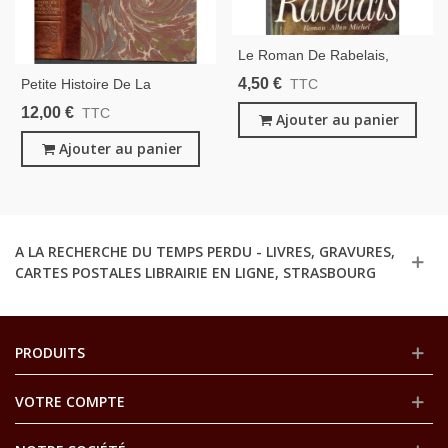
Le Roman De Rabelais,
Michel Ragon, 1994 -
4,50 €
Petite Histoire De La
TTC
Biographie, Littérature XVIe
Littérature Française, Emile
12,00 €
TTC
Siècle,
Ajouter au panier
Faguet -, Littérature Moyen
Age XVIIe S. XVIIIe S., Gallia,
Ajouter au panier
Cuir,
A LA RECHERCHE DU TEMPS PERDU - LIVRES, GRAVURES,
CARTES POSTALES LIBRAIRIE EN LIGNE, STRASBOURG
PRODUITS
VOTRE COMPTE