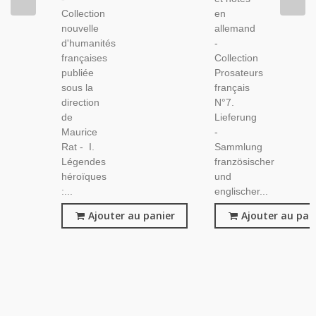
Collection
en
nouvelle
allemand
d'humanités
-
françaises
Collection
publiée
Prosateurs
sous la
français
direction
N°7.
de
Lieferung
Maurice
-
Rat - I.
Sammlung
Légendes
französischer
héroïques
und
:...
englischer...
Ajouter au panier
Ajouter au pan