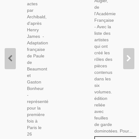
Augier,
Jean De
actes
Dol,
de
Thommeray,
par
Claudine
l'Académie
Emile
Archibald,
Longet -
Française
Augier,
d'après
France
- Avec la
1883,
Henry
Illustration
liste des
Acteurs,
James -
N°95
artistes
Adaptation
1951
qui ont
française
créé les
de Paule
rôles des
de
pièces
Beaumont
contenus
et
dans les
Gaston
six
Bonheur
volumes.
-
édition
représenté
reliée
pour la
avec
première
feuilles
fois à
de garde
Paris le
dominotées. Pour...
26