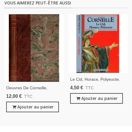
VOUS AIMEREZ PEUT-ÊTRE AUSSI
Le Cid, Horace, Polyeucte,
Tragédies, Pierre Corneille,
4,50 €
Oeuvres De Corneille,
TTC
1993 - Auteur Classique,
Théâtre, Le Cid, Horace,
12,00 €
TTC
Théâtre XVIIe Siècle
Ajouter au panier
Cina, Polyeucte, - Théâtre
XVIIe S., Dos Cuir Rainures,
Ajouter au panier