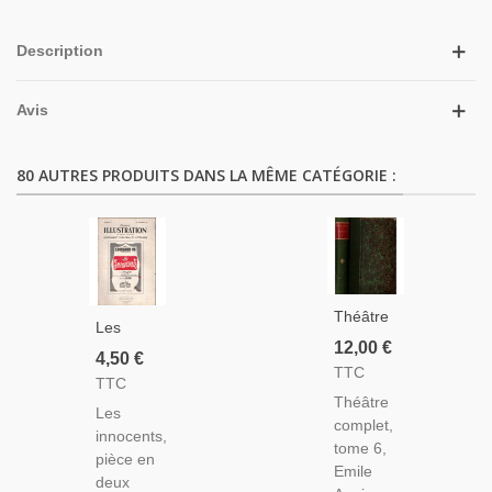
Description
Avis
80 AUTRES PRODUITS DANS LA MÊME CATÉGORIE :
Théâtre
Les
Complet
12,00 €
Innocents,
4,50 €
T6, Paul
TTC
Henry
TTC
Forestier,
James,
Théâtre
Le Post-
Les
Gaston
complet,
Scriptum,
innocents,
Bonheur,
tome 6,
Lions Et
pièce en
Acteurs
Emile
Renards,
deux
Mona