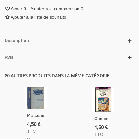
Aimer
0
Ajouter à la comparaison
0
Ajouter à la liste de souhaits
Description
Avis
80 AUTRES PRODUITS DANS LA MÊME CATÉGORIE :
Morceaux
Contes
Choisis
4,50 €
Et Récits
4,50 €
Des
TTC
Tirés De
TTC
Auteurs
L'Iliade