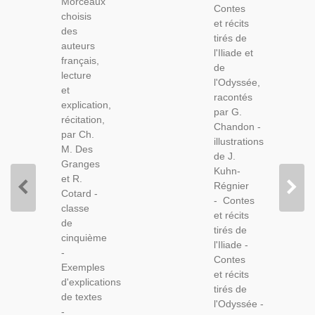
Morceaux
Français,
Contes
Et
choisis
Lecture
et récits
L'Odyssée,
des
Expliquée,
tirés de
G.
auteurs
Récitation,
l'Iliade et
Chandon,
français,
Des
de
1990 -,
lecture
Granges,
l'Odyssée,
Homère,
et
1933 -
racontés
Grèce
explication,
Manuels
par G.
Antique,
récitation,
De
Chandon -
Auteurs
par Ch.
Français
illustrations
Classiques
M. Des
de J.
Grecs,
Granges
Kuhn-
et R.
Régnier
Cotard -
- Contes
classe
et récits
de
tirés de
cinquième
l'Iliade -
-
Contes
Exemples
et récits
d'explications
tirés de
de textes
l'Odyssée -
-