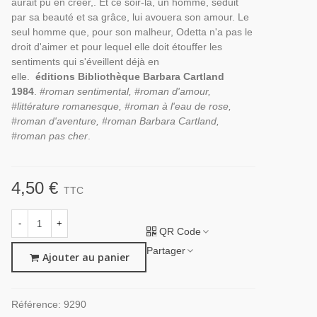
aurait pu en créer,. Et ce soir-là, un homme, séduit
par sa beauté et sa grâce, lui avouera son amour. Le
seul homme que, pour son malheur, Odetta n'a pas le
droit d'aimer et pour lequel elle doit étouffer les
sentiments qui s'éveillent déjà en
elle.
éditions Bibliothèque Barbara Cartland
1984
.
#roman sentimental, #roman d'amour,
#littérature romanesque, #roman à l'eau de rose,
#roman d'aventure, #roman Barbara Cartland,
#roman pas cher
.
4,50 €
TTC
-
+
QR Code
Partager
Ajouter au panier
Référence:
9290