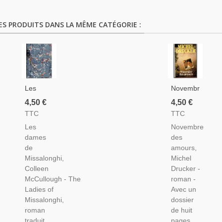
ES PRODUITS DANS LA MÊME CATÉGORIE :
Les
Novembre
Dames
Des
4,50 €
4,50 €
De
Amours,
TTC
TTC
Missalonghi,
Michel
Les
Novembre
Colleen
Drucker,
dames
des
McCullough,
1985 -
de
amours,
1987 -,
Amours
Missalonghi,
Michel
Australie,
Dans Le
Colleen
Drucker -
Roman
Show-
McCullough - The
roman -
D'amour,
Business
Ladies of
Avec un
Missalonghi,
dossier
roman
de huit
traduit
pages