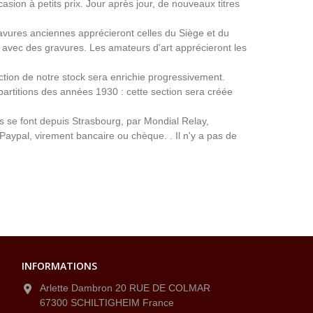
asion à petits prix. Jour après jour, de nouveaux titres
avures anciennes apprécieront celles du Siège et du
avec des gravures. Les amateurs d'art apprécieront les
ection de notre stock sera enrichie progressivement.
partitions des années 1930 : cette section sera créée
ns se font depuis Strasbourg, par Mondial Relay,
 Paypal, virement bancaire ou chèque. . Il n'y a pas de
INFORMATIONS
Arlette Dambron 20 RUE DE COLMAR
67300 SCHILTIGHEIM France