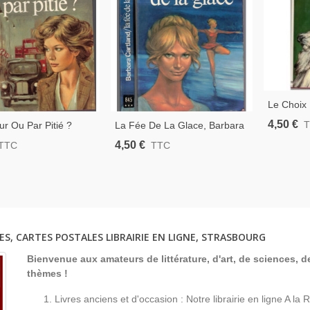
Le Choix 
Cartland,
4,50 €
r Ou Par Pitié ?
La Fée De La Glace, Barbara
Russie, 
Cartland, 1980 -
Cartland, 1978 - Roman
4,50 €
TTC
TTC
Roman Se
'amour, Roman
D'amour, Roman Sentimental
tal
ES, CARTES POSTALES LIBRAIRIE EN LIGNE, STRASBOURG
Bienvenue aux amateurs de littérature, d'art, de sciences, de
thèmes !
Livres anciens et d'occasion : Notre librairie en ligne A l