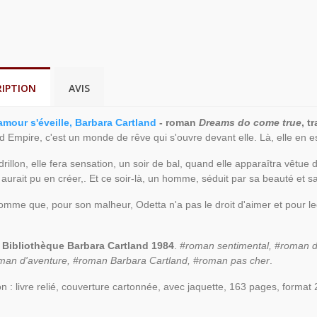
RIPTION
AVIS
amour s'éveille, Barbara Cartland
- roman
Dreams do come true
, t
 Empire, c'est un monde de rêve qui s'ouvre devant elle. Là, elle en est
drillon, elle fera sensation, un soir de bal, quand elle apparaîtra vêt
, aurait pu en créer,. Et ce soir-là, un homme, séduit par sa beauté et 
omme que, pour son malheur, Odetta n'a pas le droit d'aimer et pour leque
 Bibliothèque Barbara Cartland 1984
.
#roman sentimental, #roman d'
oman d'aventure, #roman Barbara Cartland, #roman pas cher
.
on : livre relié, couverture cartonnée, avec jaquette, 163 pages, format 