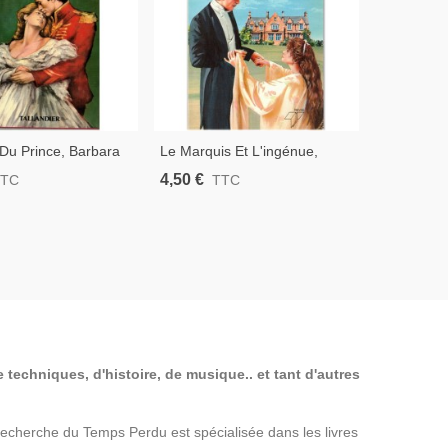
Du Prince, Barbara
Le Marquis Et L'ingénue,
L'amour E
 1984 - À La Cour De
Barbara Cartland, 1985 -
Cartland, 
4,50 €
4,50 €
TTC
TTC
T
Roman D'amour,
Roman D'amour Sentimental
Comte, R
ntimental
Sentimenta
 techniques, d'histoire, de musique.. et tant d'autres
a Recherche du Temps Perdu est spécialisée dans les livres