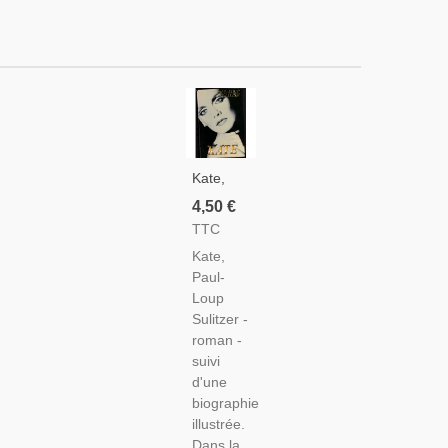
Kate,
Paul-
4,50 €
Loup
TTC
Sulitzer,
Kate,
1989 -
Paul-
Magnat
Loup
De La
Sulitzer -
Presse,
roman -
Roman
suivi
D'amour
d'une
biographie
illustrée.
Dans la