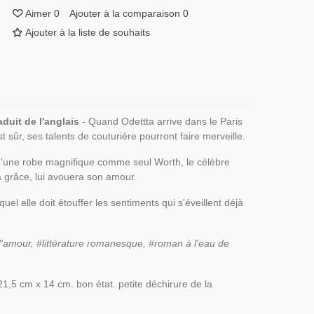
Aimer
0
Ajouter à la comparaison
0
Ajouter à la liste de souhaits
raduit de l'anglais
- Quand Odettta arrive dans le Paris
 sûr, ses talents de couturière pourront faire merveille.
ue d'une robe magnifique comme seul Worth, le célèbre
sa grâce, lui avouera son amour.
l elle doit étouffer les sentiments qui s'éveillent déjà
amour, #littérature romanesque, #roman à l'eau de
21,5 cm x 14 cm. bon état. petite déchirure de la