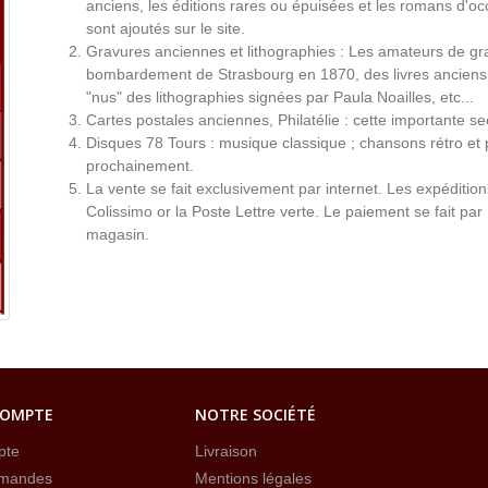
anciens, les éditions rares ou épuisées et les romans d'occ
sont ajoutés sur le site.
Gravures anciennes et lithographies : Les amateurs de gr
bombardement de Strasbourg en 1870, des livres anciens 
"nus" des lithographies signées par Paula Noailles, etc...
Cartes postales anciennes, Philatélie : cette importante s
Disques 78 Tours : musique classique ; chansons rétro et 
prochainement.
La vente se fait exclusivement par internet. Les expéditio
Colissimo or la Poste Lettre verte. Le paiement se fait par
magasin.
COMPTE
NOTRE SOCIÉTÉ
pte
Livraison
mandes
Mentions légales