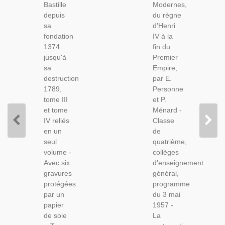
Bastille
Modernes,
1844 -
De 4e,
depuis
du règne
Moyen
Personne
sa
d'Henri
Age,
Et
fondation
IV à la
Prisonniers
Ménard,
1374
fin du
Ancien
1959 -
jusqu'à
Premier
Régime,
D'Henri
sa
Empire,
Révolution
IV Au 1er
destruction
par E.
1789,
Empire
1789,
Personne
Gravures,
tome III
et P.
et tome
Ménard -
IV reliés
Classe
en un
de
seul
quatrième,
volume -
collèges
Avec six
d'enseignement
gravures
général,
protégées
programme
par un
du 3 mai
papier
1957 -
de soie
La