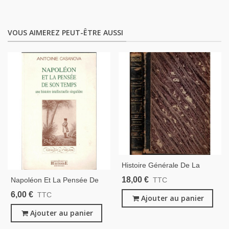
VOUS AIMEREZ PEUT-ÊTRE AUSSI
Histoire Générale De La
Révolution Française,
18,00 €
Napoléon Et La Pensée De
TTC
L'Empire, La Restauration, La
Son Temps, Antoine
6,00 €
TTC
Monarchie De 1830, T3,
Ajouter au panier
Casanova, 2001- Napoléon
Vivien 1842, Gravures 19e S.
Bonaparte, Premier Empire,
Ajouter au panier