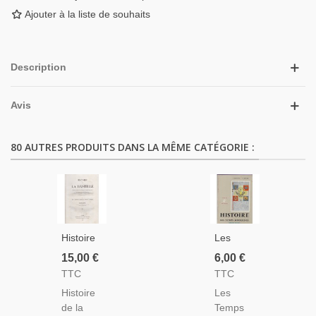
Ajouter à la liste de souhaits
Description
Avis
80 AUTRES PRODUITS DANS LA MÊME CATÉGORIE :
Histoire
Les
De La
Temps
15,00 €
6,00 €
Bastille,
Modernes,
TTC
TTC
Arnould,
Manuel
Histoire
Les
Alboize
D'histoire,
de la
Temps
Du Pujol,
Classe