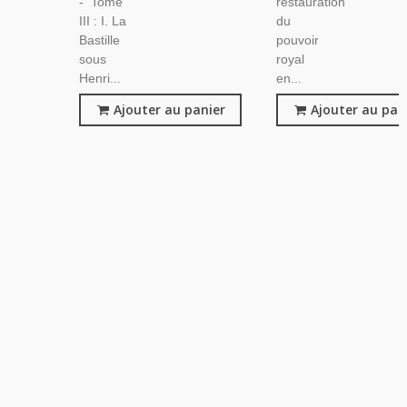
- Tome
restauration
III : I. La
du
Bastille
pouvoir
sous
royal
Henri...
en...
Ajouter au panier
Ajouter au pan