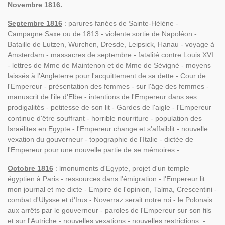
Novembre 1816.
Septembre 1816
: parures fanées de Sainte-Hélène -
Campagne Saxe ou de 1813 - violente sortie de Napoléon -
Bataille de Lutzen, Wurchen, Dresde, Leipsick, Hanau - voyage à
Amsterdam - massacres de septembre - fatalité contre Louis XVI
- lettres de Mme de Maintenon et de Mme de Sévigné - moyens
laissés à l'Angleterre pour l'acquittement de sa dette - Cour de
l'Empereur - présentation des femmes - sur l'âge des femmes -
manuscrit de l'ile d'Elbe - intentions de l'Empereur dans ses
prodigalités - petitesse de son lit - Gardes de l'aigle - l'Empereur
continue d'être souffrant - horrible nourriture - population des
Israélites en Egypte - l'Empereur change et s'affaiblit - nouvelle
vexation du gouverneur - topographie de l'Italie - dictée de
l'Empereur pour une nouvelle partie de se mémoires -
Octobre 1816
: lmonuments d'Egypte, projet d'un temple
égyptien à Paris - ressources dans l'émigration - l'Empereur lit
mon journal et me dicte - Empire de l'opinion, Talma, Crescentini -
combat d'Ulysse et d'Irus - Noverraz serait notre roi - le Polonais
aux arrêts par le gouverneur - paroles de l'Empereur sur son fils
et sur l'Autriche - nouvelles vexations - nouvelles restrictions -