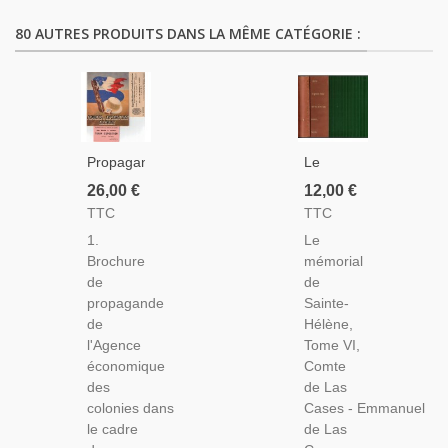
80 AUTRES PRODUITS DANS LA MÊME CATÉGORIE :
Propagande
Le
Coloniale,
Mémorial
26,00 €
12,00 €
Ticket
De
TTC
TTC
Train-
Sainte
1.
Le
Exposition
Hélène,
Brochure
mémorial
Et
T6,
de
de
Brochure
Comte
propagande
Sainte-
Pionners
De Las
de
Hélène,
Et
Cases -
l'Agence
Tome VI,
Explorateurs
Histoire
économique
Comte
Coloniaux,
Ier
des
de Las
1943 -
Empire,
colonies dans
Cases - Emmanuel
Trains,
Biographie
le cadre
de Las
Empire
Mémoires