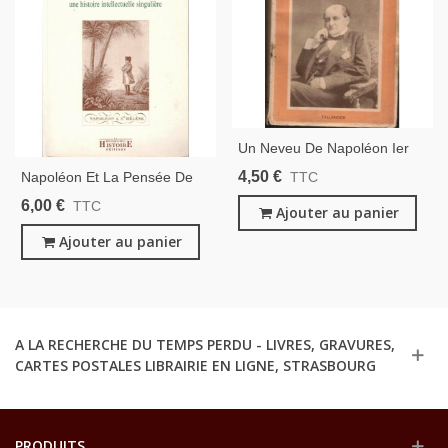
Un Neveu De Napoléon Ier
Le Prince Napoléon, Docteur
4,50 €
Napoléon Et La Pensée De
TTC
Flammarion, 1939 -
Son Temps, Antoine
6,00 €
TTC
Napoléon III, Second Empire,
Ajouter au panier
Casanova, 2001- Napoléon
IIIe République,
Bonaparte, Premier Empire,
Ajouter au panier
A LA RECHERCHE DU TEMPS PERDU - LIVRES, GRAVURES,
CARTES POSTALES LIBRAIRIE EN LIGNE, STRASBOURG
PRODUITS