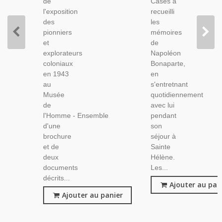
de
Cases a
Colonial
De
l'exposition
recueilli
Napoléon
des
les
En Exil
pionniers
mémoires
et
de
explorateurs
Napoléon
coloniaux
Bonaparte,
en 1943
en
au
s'entretnant
Musée
quotidiennement
de
avec lui
l'Homme - Ensemble
pendant
d'une
son
brochure
séjour à
et de
Sainte
deux
Hélène.
documents
Les...
décrits...
Ajouter au pan
Ajouter au panier