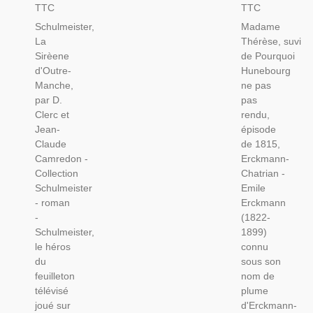
Sirène
Pourquoi
TTC
TTC
D'Outre-
Hunebourg
Schulmeister,
Madame
Manche,
Ne Fut
La
Thérèse, suvi
D. Clerc
Pas
Sirèene
de Pourquoi
Et JC
Rendu,
d'Outre-
Hunebourg
Camredon,
Erckmann-
Manche,
ne pas
1971 -
Chatrian
par D.
pas
Agent
1925 -
Clerc et
rendu,
Secret
Armée
Jean-
épisode
De
Du Rhin,
Claude
de 1815,
Napoléon
Guerre
Camredon -
Erckmann-
Ier,
1793,
Collection
Chatrian -
Feuilleton
Alsace
Schulmeister
Emile
Télévisé
- roman
Erckmann
-
(1822-
Schulmeister,
1899)
le héros
connu
du
sous son
feuilleton
nom de
télévisé
plume
joué sur
d'Erckmann-