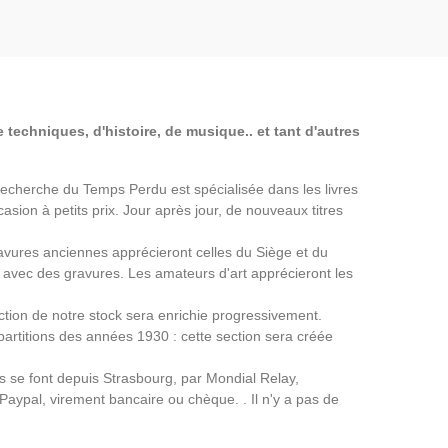
Empire, Anciens
Premier Empire, Anciens
English B
es
Magazines
 techniques, d'histoire, de musique.. et tant d'autres
a Recherche du Temps Perdu est spécialisée dans les livres
asion à petits prix. Jour après jour, de nouveaux titres
avures anciennes apprécieront celles du Siège et du
avec des gravures. Les amateurs d'art apprécieront les
ection de notre stock sera enrichie progressivement.
partitions des années 1930 : cette section sera créée
ns se font depuis Strasbourg, par Mondial Relay,
 Paypal, virement bancaire ou chèque. . Il n'y a pas de