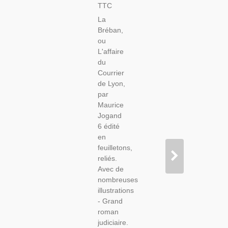
Ou
TTC
L'affaire
La
Du
Bréban,
Courrier
ou
De Lyon,
L'affaire
Maurice
du
Jogand
Courrier
1885, 7
de Lyon,
Vol.-
par
Affaire
Maurice
Criminelle,
Jogand
Directoire,
6 édité
Romans
en
Populaires
feuilletons,
reliés.
Avec de
nombreuses
illustrations
- Grand
roman
judiciaire.