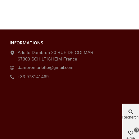
INFORMATIONS
Arlette Dambron 20 RUE DE COLMAR
67300 SCHILTIGHEIM France
dambron.arlette@gmail.com
+33 973141469
Recherch
0
Aimé