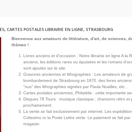
 Empire, Revues
Premier Empire, Revues
Premier 
ues
Historiques
Magazin
ES, CARTES POSTALES LIBRAIRIE EN LIGNE, STRASBOURG
Bienvenue aux amateurs de littérature, d'art, de sciences, de
thèmes !
Livres anciens et d'occasion : Notre librairie en ligne A l
anciens, les éditions rares ou épuisées et les romans d'occ
sont ajoutés sur le site.
Gravures anciennes et lithographies : Les amateurs de gr
bombardement de Strasbourg en 1870, des livres anciens 
"nus" des lithographies signées par Paula Noailles, etc...
Cartes postales anciennes, Philatélie : cette importante s
Disques 78 Tours : musique classique ; chansons rétro et 
prochainement.
La vente se fait exclusivement par internet. Les expéditio
Colissimo or la Poste Lettre verte. Le paiement se fait par
magasin.