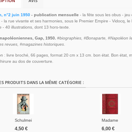
RIPTION
AVIS
, n°2 juin 1950
- publication mensuelle
- la fête sous les obus - je
- la rue vivante et ses harmonies, sous le Premier Empire - Vidocq, le
 - 40 illustrations, dont 13 hors-texte.
 napoléoniennes, Gap, 1950.
#
biographies, #Bonaparte, #Napoléon Ie
es revues, #magazines historiques
.
on : livre broché, 66 pages, format 20 cm x 13 cm. bon état. Bon état, ma
chirure au dos de couverture.
ES PRODUITS DANS LA MÊME CATÉGORIE :
Schulmeister,
Madame
La
Thérèse,
4,50 €
6,00 €