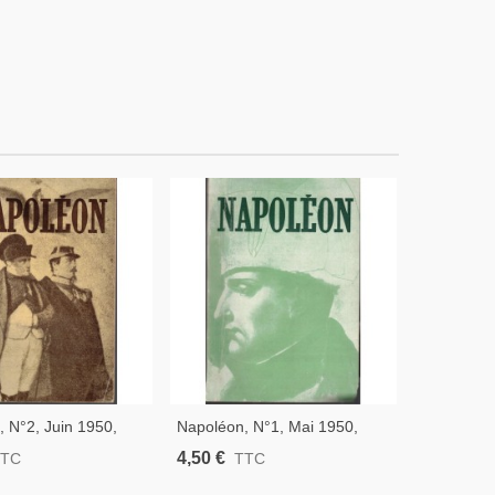
 N°2, Juin 1950,
Napoléon, N°1, Mai 1950,
The True 
Dusserre, Revue
Georges Dusserre, Revue
Edouard Dr
4,50 €
8,00 €
TTC
TTC
T
e, Biographies,
Historique, Biographies,
Premier Em