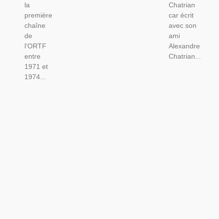
la
Chatrian
première
car écrit
chaîne
avec son
de
ami
l'ORTF
Alexandre
entre
Chatrian...
1971 et
1974...