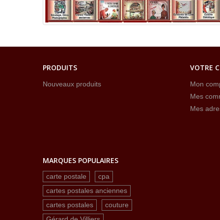
PRODUITS
VOTRE 
Nouveaux produits
Mon com
Mes com
Mes adre
MARQUES POPULAIRES
carte postale
cpa
cartes postales anciennes
cartes postales
couture
Gérard de Villiers