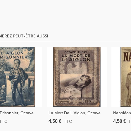
MEREZ PEUT-ÊTRE AUSSI
 Prisonnier, Octave
La Mort De L'Aiglon, Octave
Napoléon,
935 - Biographies,
Aubry, 1936 - Biographies Fils
Georges 
4,50 €
4,50 €
TTC
TTC
Napoléon, Vie Intime,
De Napoléon, Vie Intime,
Historiqu