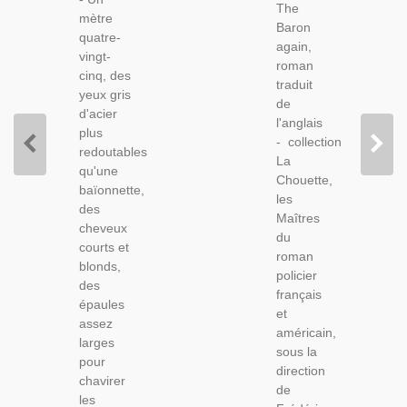
Trafic De
The
Roman
mètre
Drogue
Baron
De Gare,
quatre-
again,
Roman
vingt-
roman
Policier,
cinq, des
traduit
La
yeux gris
de
Chouette,
d'acier
l'anglais
plus
- collection
redoutables
La
qu'une
Chouette,
baïonnette,
les
des
Maîtres
cheveux
du
courts et
roman
blonds,
policier
des
français
épaules
et
assez
américain,
larges
sous la
pour
direction
chavirer
de
les