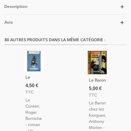
Description
Avis
80 AUTRES PRODUITS DANS LA MÊME CATÉGORIE :
Le
Le Baron
Coréen,
4,50 €
Chez
5,00 €
Roger
TTC
Les
TTC
Borniche,
Fourgues,
Le
1988 -
Le Baron
Anthony
Coréen,
Roman
chez les
Morton,
Roger
Policier,
fourgues,
1961 -
Borniche
Enquête
Anthony
Gentleman
- roman
Policière,
Morton -
Cambrioleur,
- Un