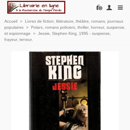
0
Accueil
>
Livres de fiction, littérature, théâtre, romans, journaux
populaires
>
Polars, romans policiers, thriller, horreur, suspense,
et espionnage
>
Jessie, Stephen King, 1995 - suspense,
frayeur, terreur,