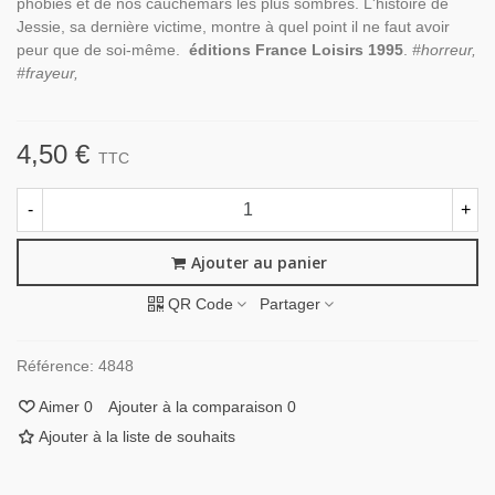
phobies et de nos cauchemars les plus sombres. L'histoire de
Jessie, sa dernière victime, montre à quel point il ne faut avoir
peur que de soi-même.
éditions France Loisirs 1995
.
#horreur,
#frayeur,
4,50 €
TTC
-
+
Ajouter au panier
QR Code
Partager
Référence:
4848
Aimer
0
Ajouter à la comparaison
0
Ajouter à la liste de souhaits