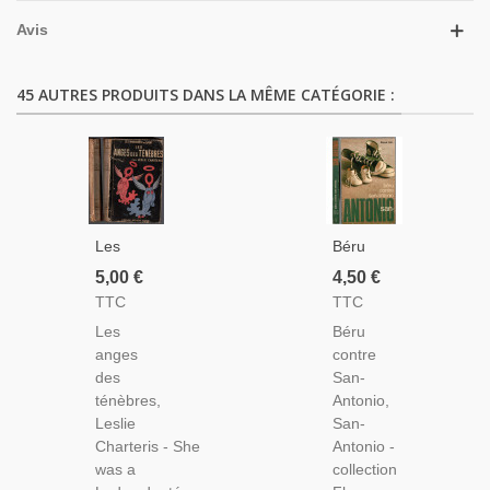
Avis
45 AUTRES PRODUITS DANS LA MÊME CATÉGORIE :
Les
Béru
Anges
Contre
5,00 €
4,50 €
Des
San-
TTC
TTC
Ténèbres,
Antonio,
Les
Béru
Leslie
San-
anges
contre
Charteris,
Antonio,
des
San-
1950 -,
1982 -
ténèbres,
Antonio,
Les
Frédéric
Leslie
San-
Aventures
Dard,
Charteris - She
Antonio -
Du Saint,
Fleuve
was a
collection
Roman
Noir,