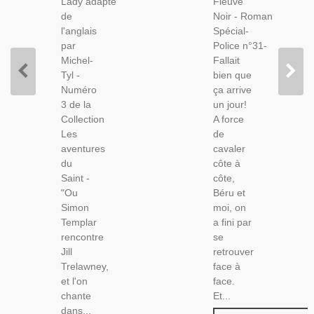
Lady adapté
Fleuve
Policier,
Spécial-
de
Noir - Roman
Police,
l'anglais
Spécial-
Roman
par
Police n°31-
Policier,
Michel-
Fallait
Tyl -
bien que
Numéro
ça arrive
3 de la
un jour!
Collection
A force
Les
de
aventures
cavaler
du
côte à
Saint -
côte,
"Ou
Béru et
Simon
moi, on
Templar
a fini par
rencontre
se
Jill
retrouver
Trelawney,
face à
et l'on
face.
chante
Et...
dans...