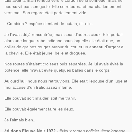
Elle avait la main tendue vers le cordon de la sonnette, mais ne
poursuivit pas son geste. Elle se retourna et marcha lentement
vers moi. Son regard était parfaitement vide.
- Combien ? espèce d'enfant de putain, dit-elle.
Je l'avais déjà rencontrée, mais sous d'autres cieux. Elle portait
alors une longue robe indienne sous laquelle elle était nue, un
collier de graines rouges autour du cou et un anneau d'argent à
la cheville. Elle était jeune, belle et droguée.
Nos routes s'étaient croisées puis séparées. Je lui avais évité la
potence, elle m'avait évité quelques balles dans le corps.
Aujourd'hui, nous nous retrouvions. Elle était l'épouse d'un juge et
moi accusé d'un trafic assez infâme.
Elle pouvait soit m'aider, soit me trahir.
Elle pouvait également faire les deux.
Je l'aimais bien..
éditions Fleuve Noir 1972
-
#vieux roman policier, #espionnage,