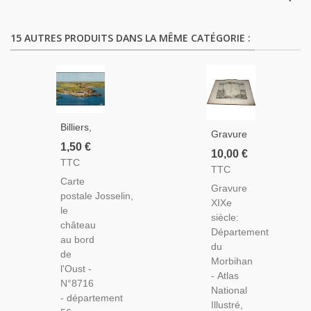
15 AUTRES PRODUITS DANS LA MÊME CATÉGORIE :
Billiers,
Gravure
Hôtel De
1,50 €
Département
10,00 €
Rochevilaine
TTC
Du
TTC
Et
Morbihan
Carte
Auberge
Gravure
1846
postale Josselin,
De Pen-
XIXe
Levasseur
le
Lan -
siècle:
-
château
Carte
Département
Département
au bord
Postale
du
56, Atlas
de
Département
Morbihan
National
l'Oust -
Morbihan,
- Atlas
Illustré
N°8716
Bretagne,
National
Levasseur,
- département
Hôtels
Illustré,
Cartes