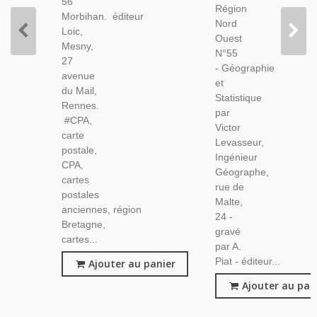
56
Restaurants
Région
Géographiques,
Morbihan. éditeur
Nord
Loic,
Ouest
Mesny,
N°55
27
- Géographie
avenue
et
du Mail,
Statistique
Rennes.
par
#CPA,
Victor
carte
Levasseur,
postale,
Ingénieur
CPA,
Géographe,
cartes
rue de
postales
Malte,
anciennes, région
24 -
Bretagne,
gravé
cartes...
par A.
Piat - éditeur...
Ajouter au panier
Ajouter au pan