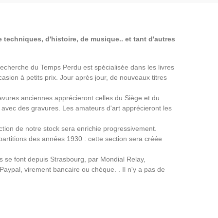
 techniques, d'histoire, de musique.. et tant d'autres
a Recherche du Temps Perdu est spécialisée dans les livres
asion à petits prix. Jour après jour, de nouveaux titres
avures anciennes apprécieront celles du Siège et du
avec des gravures. Les amateurs d'art apprécieront les
ection de notre stock sera enrichie progressivement.
partitions des années 1930 : cette section sera créée
ns se font depuis Strasbourg, par Mondial Relay,
 Paypal, virement bancaire ou chèque. . Il n'y a pas de