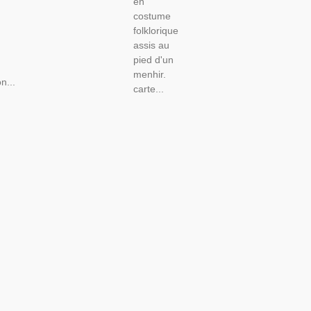
en
costume
folklorique
assis au
pied d'un
menhir.
n...
carte...