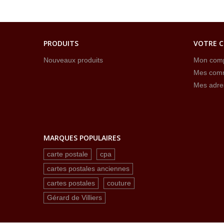
PRODUITS
VOTRE 
Nouveaux produits
Mon com
Mes com
Mes adre
MARQUES POPULAIRES
carte postale
cpa
cartes postales anciennes
cartes postales
couture
Gérard de Villiers