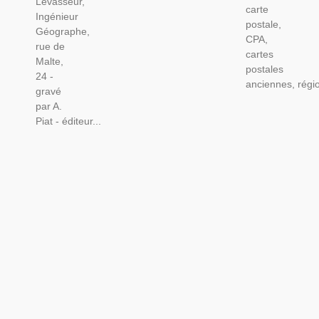
Levasseur,
carte
Ingénieur
postale,
Géographe,
CPA,
rue de
cartes
Malte,
postales
24 -
anciennes, régio
gravé
par A.
Piat - éditeur...