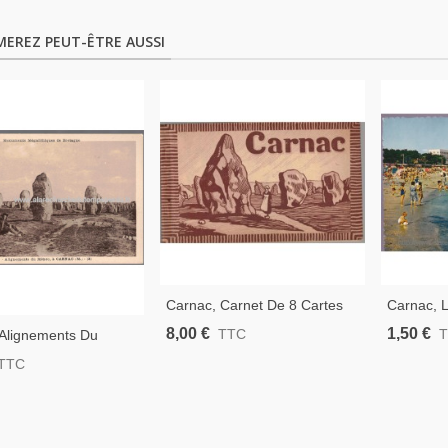
MEREZ PEUT-ÊTRE AUSSI
Carnac, Carnet De 8 Cartes
Carnac, 
Postales, Laurent Nel,-
Carte Po
8,00 €
1,50 €
TTC
 Alignements Du
Monuments Mégalithiques, Art
Morbihan
 Monuments
TTC
Celte, Département 56
iques De Bretagne -
Morbihan, Bretagne,
 Folklore, Carte
 Département 56
n,