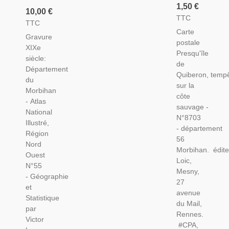
Tempête
1,50 €
Département
10,00 €
Sur La
TTC
Du
TTC
Côte
Morbihan
Carte
Sauvage
Gravure
1846
postale
- Carte
XIXe
Levasseur
Presqu'île
Postale
siècle:
-
de
Département
Département
Département
Quiberon, temp
Morbihan,
du
56, Atlas
sur la
Bretagne
Morbihan
National
côte
- Atlas
Illustré
sauvage -
National
Levasseur,
N°8703
Illustré,
Cartes
- département
Région
Géographiques,
56
Nord
Morbihan. édite
Ouest
Loic,
N°55
Mesny,
- Géographie
27
et
avenue
Statistique
du Mail,
par
Rennes.
Victor
#CPA,