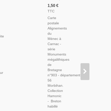
Alignements
1,50 €
Du
TTC
Ménec,
Carte
Monuments
postale
Mégalithiques
Alignements
De
du
Bretagne
ête
Ménec à
-
Carnac -
Menhirs,
série
Folklore,
Monuments
Carte
mégalithiques
Postale
de
Département
Bretagne
56
ur
n°903 - département
Morbihan,
56
Morbihan.
Collection
Hamonic
- Breton
habillé