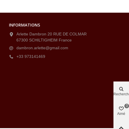
INFORMATIONS
Arlette Dambron 20 RUE DE COLMAR
67300 SCHILTIGHEIM France
dambron.arlette@gmail.com
+33 973141469
Recherch
0
Aimé