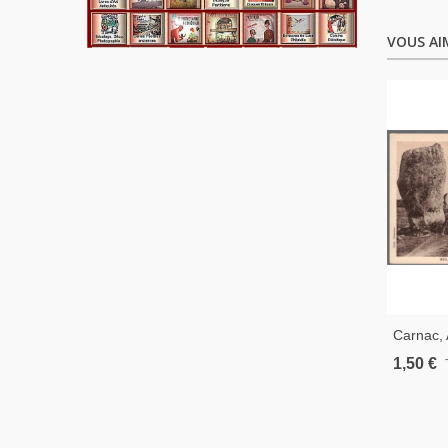
VOUS AI
Carnac,
Ménec,
1,50 €
Mégalith
Menhirs,
Postale
Morbiha