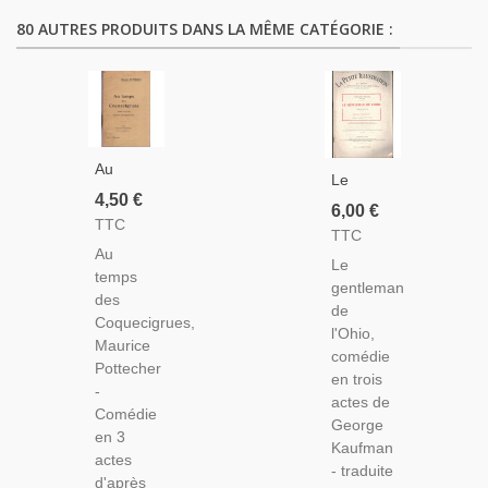
80 AUTRES PRODUITS DANS LA MÊME CATÉGORIE :
Au
Le
Temps
4,50 €
Gentleman
6,00 €
Des
TTC
De
TTC
Coquecigrues,
L'Ohio,
Au
Maurice
Le
George
temps
Pottecher,
gentleman
Kaufman,
des
Théâtre
de
Longacre
Coquecigrues,
Lorrain,
l'Ohio,
Theatre
Maurice
Théâtre
comédie
New
Pottecher
Du
en trois
York,
-
Peuple
actes de
Théâtre
Comédie
Bussang,
George
Etats-
en 3
Vosges
Kaufman
Unis - La
actes
- traduite
Petite
d'après