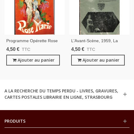
Programme Opérette Rose
L'Avant-Scène, 1959, La
Marie, Henri Varna, Théâtre
Petite Molière, Jean Anouilh,
4,50 €
4,50 €
TTC
TTC
Mogador, - Spectacles,
Eugène Ionesco - Acteurs
Music-Hall, Cinéma,
Ajouter au panier
Madeleine Renaud, Jean-
Ajouter au panier
Louis Barrault,
A LA RECHERCHE DU TEMPS PERDU - LIVRES, GRAVURES,
CARTES POSTALES LIBRAIRIE EN LIGNE, STRASBOURG
PRODUITS