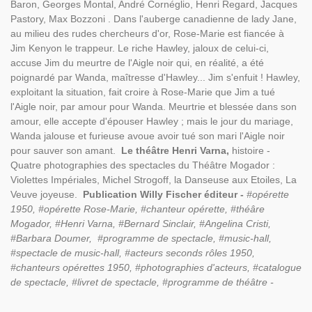
Baron, Georges Montal, André Cornéglio, Henri Regard, Jacques
Pastory, Max Bozzoni .
Dans l'auberge canadienne de lady Jane,
au milieu des rudes chercheurs d'or, Rose-Marie est fiancée à
Jim Kenyon le trappeur. Le riche Hawley, jaloux de celui-ci,
accuse Jim du meurtre de l'Aigle noir qui, en réalité, a été
poignardé par Wanda, maîtresse d'Hawley... Jim s'enfuit ! Hawley,
exploitant la situation, fait croire à Rose-Marie que Jim a tué
l'Aigle noir, par amour pour Wanda. Meurtrie et blessée dans son
amour, elle accepte d'épouser Hawley ; mais le jour du mariage,
Wanda jalouse et furieuse avoue avoir tué son mari l'Aigle noir
pour sauver son amant.
Le théâtre Henri Varna,
histoire -
Quatre photographies des spectacles du Théâtre Mogador :
Violettes Impériales, Michel Strogoff, la Danseuse aux Etoiles, La
Veuve joyeuse.
Publication Willy Fischer éditeur -
#opérette
1950, #opérette Rose-Marie, #chanteur opérette, #théâre
Mogador, #Henri Varna, #Bernard Sinclair, #Angelina Cristi,
#Barbara Doumer, #programme de spectacle, #music-hall,
#spectacle de music-hall, #acteurs seconds rôles 1950,
#chanteurs opérettes 1950, #photographies d'acteurs, #catalogue
de spectacle, #livret de spectacle, #programme de théâtre -