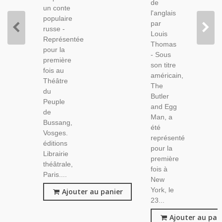
de
Illustration
un conte
l'anglais
Théâtre
populaire
par
190
russe -
Louis
1927
Représentée
Thomas
pour la
- Sous
première
son titre
fois au
américain,
Théâtre
The
du
Butler
Peuple
and Egg
de
Man, a
Bussang,
été
Vosges.
représenté
éditions
pour la
Librairie
première
théâtrale,
fois à
Paris....
New
York, le
Ajouter au panier
23...
Ajouter au pan