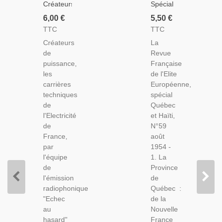
Créateurs
Spécial
De
Québec,
6,00 €
5,50 €
Puissance,
Haïti,
TTC
TTC
Carrières,
Automates
Créateurs
La
Electricité
Robots
de
Revue
De
1950,
puissance,
Française
France,
Fanfares
les
de l'Elite
1954 -
Chasse,
carrières
Européenne,
Électricien,
Bagages,
techniques
spécial
Électricité,
La
de
Québec
Enseignement
Revue
l'Electricité
et Haïti,
Technique,
Française
de
N°59
De
France,
août
L'élite
par
1954 -
Européenne,
l'équipe
1. La
N°59
de
Province
1954
l'émission
de
radiophonique
Québec :
"Echec
de la
au
Nouvelle
hasard"
France