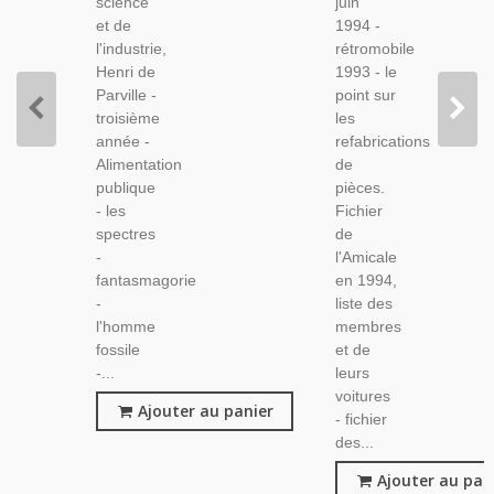
science
juin
Siècle,
et de
1994 -
Revues
l'industrie,
rétromobile
Henri de
1993 - le
Parville -
point sur
troisième
les
année -
refabrications
Alimentation
de
publique
pièces.
- les
Fichier
spectres
de
-
l'Amicale
fantasmagorie
en 1994,
-
liste des
l'homme
membres
fossile
et de
-...
leurs
voitures
Ajouter au panier
- fichier
des...
Ajouter au pan