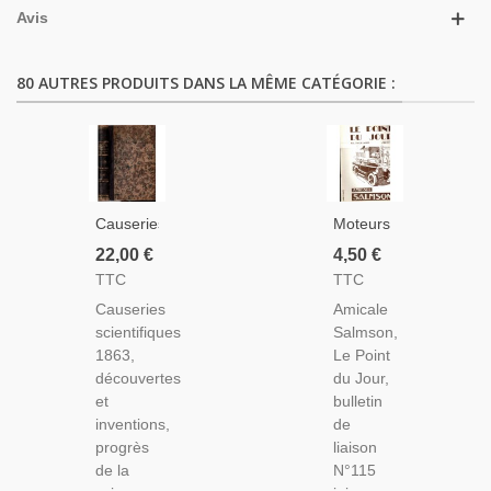
Avis
80 AUTRES PRODUITS DANS LA MÊME CATÉGORIE :
Causeries
Moteurs
Scientifiques
Salmson,
22,00 €
4,50 €
1863,
Le Point
TTC
TTC
Progrès
Du Jour
Causeries
Amicale
De La
N°115
scientifiques
Salmson,
Science
Juin
1863,
Le Point
Et De
1994 -
découvertes
du Jour,
L'industrie,
Revues
et
bulletin
Henri De
Automobiles,
inventions,
de
Parville -
Mécanique
progrès
liaison
Inventions
de la
N°115
19e