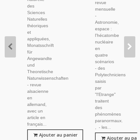
Angewandte
revue
N°745
des
Naturwissenschaftern
mensuelle
Octobre
Sciences
-
-
1979 -
Naturelles
Alsatiques,
Astronomie,
Revues
théoriques
Archéologie,
espace :
Scientifiques,
et
Natur
l'hécatombe
appliquées,
nucléaire
Monatsschrift
en
für
quatre
Angewandte
scénarios
und
- des
Theoretische
Polytechniciens
Naturwissenschaften
saisis
- revue
par
alsacienne
"l'Etrange"
en
traitent
allemand,
des
avec un
phénomènes
article en
paranormaux.
français...
, - les...
Ajouter au panier
Ajouter au pan