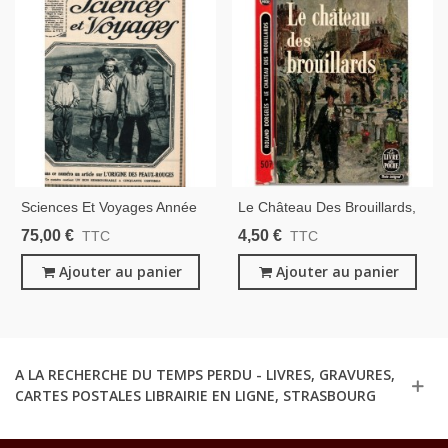
Sciences Et Voyages Année
Le Château Des Brouillards,
1924 Volume Relié - Revues
Roland Dorgelès, 1962 -
75,00 €
4,50 €
TTC
TTC
Scientifiques, Ethnologie,
Paris, La Bohême En 1910 À
Industrie, Tourisme,
Ajouter au panier
Montmartre
Ajouter au panier
A LA RECHERCHE DU TEMPS PERDU - LIVRES, GRAVURES,
CARTES POSTALES LIBRAIRIE EN LIGNE, STRASBOURG