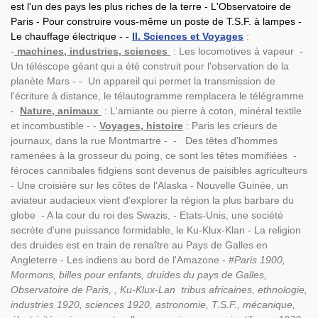
est l'un des pays les plus riches de la terre - L'Observatoire de
Paris - Pour construire vous-même un poste de T.S.F. à lampes -
Le chauffage électrique - -
II. Sciences et Voyages
:
-
machines, industries, sciences
: Les locomotives à vapeur -
Un téléscope géant qui a été construit pour l'observation de la
planète Mars - - Un appareil qui permet la transmission de
l'écriture à distance, le télautogramme remplacera le télégramme
-
Nature, animaux
: L'amiante ou pierre à coton, minéral textile
et incombustible - -
Voyages, histoire
: Paris les crieurs de
journaux, dans la rue Montmartre - - Des têtes d'hommes
ramenées à la grosseur du poing, ce sont les têtes momifiées -
féroces cannibales fidgiens sont devenus de paisibles agriculteurs
- Une croisière sur les côtes de l'Alaska - Nouvelle Guinée, un
aviateur audacieux vient d'explorer la région la plus barbare du
globe - A la cour du roi des Swazis, - Etats-Unis, une société
secrète d'une puissance formidable, le Ku-Klux-Klan - La religion
des druides est en train de renaître au Pays de Galles en
Angleterre - Les indiens au bord de l'Amazone - #
Paris 1900,
Mormons, billes pour enfants, druides du pays de Galles,
Observatoire de Paris, , Ku-Klux-Lan tribus africaines, ethnologie,
industries 1920, sciences 1920, astronomie, T.S.F., mécanique,