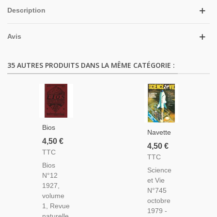
Description
Avis
35 AUTRES PRODUITS DANS LA MÊME CATÉGORIE :
Bios
Navette
N°12
4,50 €
Spatiale
4,50 €
1927
TTC
Française,
TTC
Revue
Informatique
Bios
Des
Science
1975,
N°12
Sciences
et Vie
Archéologie
1927,
Naturelles,
N°745
Glozel,
volume
Monatsschrift
octobre
Science
1, Revue
Für
1979 -
Et Vie
naturelle