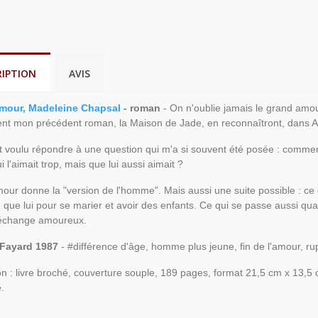
RIPTION
AVIS
amour, Madeleine Chapsal
- roman
- On n'oublie jamais le grand amou
nt mon précédent roman, la Maison de Jade, en reconnaîtront, dans A
ait voulu répondre à une question qui m'a si souvent été posée : comm
 l'aimait trop, mais que lui aussi aimait ?
mour donne la "version de l'homme". Mais aussi une suite possible : 
 que lui pour se marier et avoir des enfants. Ce qui se passe aussi qu
'échange amoureux.
 Fayard 1987
- #différence d'âge, homme plus jeune, fin de l'amour, ru
on : livre broché, couverture souple, 189 pages, format 21,5 cm x 13,5 
.