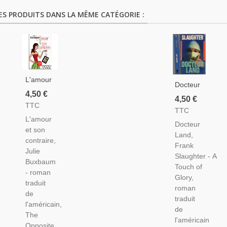
ES PRODUITS DANS LA MÊME CATÉGORIE :
L'amour
Docteur
Et Son
4,50 €
Land,
4,50 €
Contraire,
TTC
Frank
TTC
Julie
Slaughter,
L'amour
Buxbaum,
Docteur
1966 -,
et son
2008 -
Land,
Médecin,
contraire,
Jeunesse
Frank
Roman
Julie
Américaine,
Slaughter - A
D'amour,
Buxbaum
Écrivain
Touch of
- roman
Américain,
Glory,
traduit
Roman
roman
de
D'amour
traduit
l'américain,
de
The
l'américain
Opposite