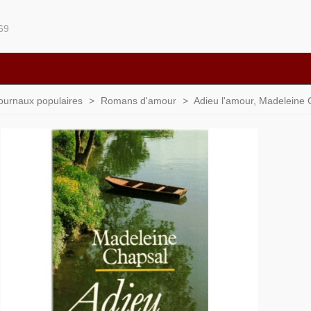
69
 journaux populaires
>
Romans d'amour
>
Adieu l'amour, Madeleine C