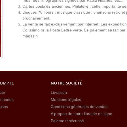
"nus" des lithographies signées par Paula Noailles, etc...
Cartes postales anciennes, Philatélie : cette importante s
Disques 78 Tours : musique classique ; chansons rétro et 
prochainement.
La vente se fait exclusivement par internet. Les expéditio
Colissimo or la Poste Lettre verte. Le paiement se fait par
magasin.
COMPTE
NOTRE SOCIÉTÉ
pte
Livraison
mandes
Mentions légales
sses
Conditions générales de ventes
A propos de notre librairie en ligne
Paiement sécurisé