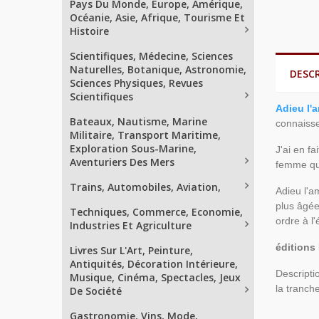
Pays Du Monde, Europe, Amérique,
Océanie, Asie, Afrique, Tourisme Et
Histoire
Scientifiques, Médecine, Sciences
Naturelles, Botanique, Astronomie,
DESC
Sciences Physiques, Revues
Scientifiques
Adieu l'
Bateaux, Nautisme, Marine
connaisse
Militaire, Transport Maritime,
Exploration Sous-Marine,
J'ai en f
Aventuriers Des Mers
femme qui
Trains, Automobiles, Aviation,
Adieu l'a
plus âgée
Techniques, Commerce, Economie,
ordre à l
Industries Et Agriculture
éditions
Livres Sur L'Art, Peinture,
Antiquités, Décoration Intérieure,
Descripti
Musique, Cinéma, Spectacles, Jeux
la tranche
De Société
Gastronomie, Vins, Mode,