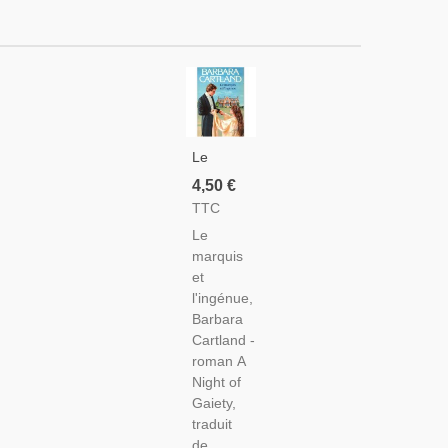
Le
Marquis
4,50 €
Et
TTC
L'ingénue,
Le
Barbara
marquis
Cartland,
et
1985 -
l'ingénue,
Roman
Barbara
D'amour
Cartland -
Sentimental
roman A
Night of
Gaiety,
traduit
de