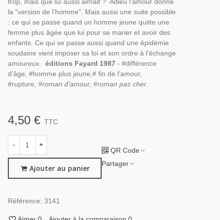
trop, mais que lui aussi aimait ? Adieu l'amour donne
la "version de l'homme". Mais aussi une suite possible
: ce qui se passe quand un homme jeune quitte une
femme plus âgée que lui pour se marier et avoir des
enfants. Ce qui se passe aussi quand une épidémie
soudaine vient imposer sa loi et son ordre à l'échange
amoureux.
éditions Fayard 1987
- #différence
d'âge, #homme plus jeune,# fin de l'amour,
#rupture,
#roman d'amour, #roman pas cher
.
4,50 €
TTC
-
+
QR Code
Partager
Ajouter au panier
Référence:
3141
Aimer
0
Ajouter à la comparaison
0