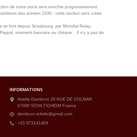
ection de notre stock sera enrichie progressivement.
partitions des années 1930 : cette section sera créée
ns se font depuis Strasbourg, par Mondial Relay,
 Paypal, virement bancaire ou chèque. . Il n'y a pas de
INFORMATIONS
Arlette Dambron 20 RUE DE COLMAR
67300 SCHILTIGHEIM France
dambron.arlette@gmail.com
+33 973141469