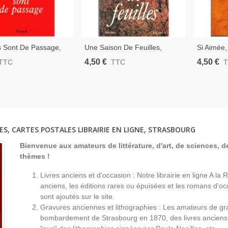
s Sont De Passage,
Une Saison De Feuilles,
Si Aimée,
e Chapsal, 1997 -
Madeleine Chapsal, 1988 -
Chapsal, 
4,50 €
4,50 €
TTC
TTC
Maladie D'Alzheimer, Amour
Cinéma,
Filial
ES, CARTES POSTALES LIBRAIRIE EN LIGNE, STRASBOURG
Bienvenue aux amateurs de littérature, d'art, de sciences, de
thèmes !
Livres anciens et d'occasion : Notre librairie en ligne A l
anciens, les éditions rares ou épuisées et les romans d'occ
sont ajoutés sur le site.
Gravures anciennes et lithographies : Les amateurs de gr
bombardement de Strasbourg en 1870, des livres anciens 