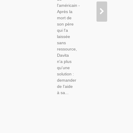
l'américain -
Après la
mort de
son père
qui l'a
laissée
sans
ressource,
Davita
n'a plus
qu'une
solution :
demander
de l'aide
à sa...