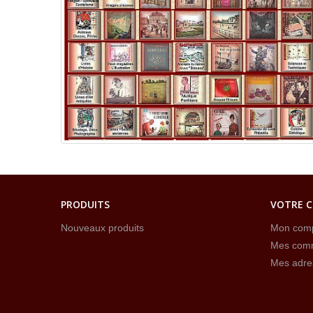
PRODUITS
VOTRE 
Nouveaux produits
Mon com
Mes com
Mes adre