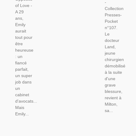
-
of Love -
Collection
A 29
Presses-
ans,
Pocket
Emily
n°107.
aurait
Le
tout pour
docteur
être
Land,
heureuse
jeune
: un
chirurgien
fiancé
démobilisé
parfait,
à la suite
un super
d'une
job dans
grave
un
blessure,
cabinet
revient à
d'avocats...
Milton,
Mais
sa...
Emily...