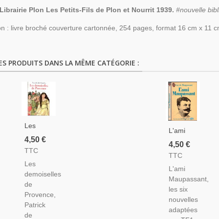
Librairie Plon Les Petits-Fils de Plon et Nourrit 1939.
#nouvelle bib
on : livre broché couverture cartonnée, 254 pages, format 16 cm x 11 c
ES PRODUITS DANS LA MÊME CATÉGORIE :
Les
L'ami
Demoiselles
4,50 €
Maupassant,
4,50 €
De
TTC
Six
TTC
Provence,
Nouvelles
Les
Patrick
L'ami
Adaptées
demoiselles
De
Maupassant,
Par TF1,
de
Carolis,
les six
Guy De
Provence,
2005 -
nouvelles
Maupassant,
Patrick
Provence
adaptées
1989 -
de
XIIIe