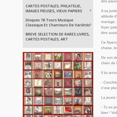
dire pauv
CARTES POSTALES, PHILATELIE,
IMAGES PIEUSES, VIEUX PAPIERS
A sa just
attitude d
Disques 78 Tours Musique
mariage :
Classique Et Chanteurs De Variétés
foyer pat
être auss
BREVE SELECTION DE RARES LIVRES,
CARTES POSTALES, ART
Ce Nyerro
chaise, l
De son de
chien de 
Il lui ar
- Conchita
n'ose plus
La jeune 
- Tu es je
bien ! Voi