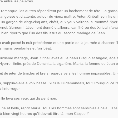
re entre les pauvres.
e remarque, les autres répondirent par un hochement de tête. La grande
'angoisse et d'attente, autour du vieux maître, Anton Xiriball, son fils un
 un garçon de vingt-cinq ans, chétif, aux yeux vairons, surnommé Nyerr
ernel. Surnom hâtivement donné d'ailleurs, car l'héreu des Xiriball n'av
i bien Nyerro que l'un des fils issus du second mariage de Jean.
 avait passé la nuit précédente et une partie de la journée à chasser l'i
es mains pendantes et l'air béat.
uxième mariage, Joan Xiriball avait eu le beau Cisquo et Angelo, âgé a
Nyerro. Enfin, près de Conchita la cigarière, Maria, la femme de Joan e
rivait de jeter de timides et brefs regards vers les homme impassibles. U
, supplia-t-elle à voix basse. Si tu le lui demandais, toi ? Pourquoi ce re
 l'interroger.
fille leva ses yeux qui disaient non.
une et belle, reprit Maria. Tous les hommes sont sensibles à cela. Ils te r
là bien vingt heures qu'il devrait être là, mon Cisquo !"