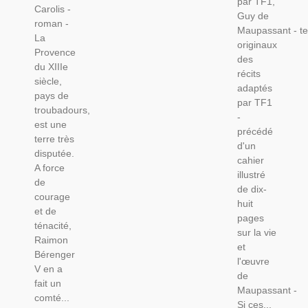
par TF1,
Société
Carolis -
Siècle,
Guy de
XIXe
roman -
Capétiens,
Maupassant - te
Siècle,
La
Reines
originaux
Télévision,
Provence
des
du XIIIe
récits
siècle,
adaptés
pays de
par TF1
troubadours,
-
est une
précédé
terre très
d'un
disputée.
cahier
A force
illustré
de
de dix-
courage
huit
et de
pages
ténacité,
sur la vie
Raimon
et
Bérenger
l'œuvre
V en a
de
fait un
Maupassant -
comté...
Si ces...