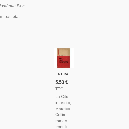
liothèque Plon,
m. bon état.
La Cité
Interdite,
5,50 €
Maurice
TTC
Collis,
La Cité
1946 -
interdite,
Chine
Maurice
Impériale,
Collis -
Chine
roman
XIXe
traduit
Siècle,