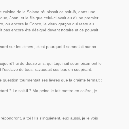
 cuisine de la Solana réunissait ce soir-là, dans une
ique, Joan, et le fils que celui-ci avait eu d'une premier
o, ou encore le Conco, le vieux garçon qui reste au
ait pas encore été désigné devant notaire et ce pouvait
sard sur les cimes ; c'est pourquoi il somnolait sur sa
ujourd'hui de douze ans, qui taquinait sournoisement le
t l'esclave de tous, ravaudait ses bas en soupirant.
ne question tourmentait ses lèvres que la crainte fermait :
tard ? Le sait-il ? Ma peine le fait mettre en colère, je
épondront, à toi ! Ils s'inquiètent, eux aussi, je le vois