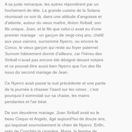
A sa juste remarque, les autres répondirent par un
hochement de tête. La grande cuisine de la Solana
réunissait ce soir-là, dans une attitude d'angoisse et
d'attente, autour du vieux maître, Anton Xiriball, son
fils unique, Joan, et le fils que celui-ci avait eu d'une
premier mariage : un garçon de vingt-cinq ans, chétif,
aux yeux vairons, surnommé Nyerro, ou encore le
Conco, le vieux garçon qui reste au foyer paternel.
Surnom hâtivement donné d'ailleurs, car l'héreu des
Xiriball n'avait pas encore été désigné devant notaire
et ce pouvait être aussi bien Nyerro que l'un des fils
issus du second mariage de Jean.
Ce Nyerro avait passé la nuit précédente et une partie
de la journée à chasser l'isard sur les cimes ; c'est
pourquoi il somnolait sur sa chaise, les mains
pendantes et l'air béat.
De son deuxième mariage, Joan Xiriball avait eu le
beau Cisquo et Angelo, âgé aujourd'hui de douze ans,
qui taquinait sournoisement le chien de Nyerro. Enfin,
près de Conchita la cigarière, Maria, la femme de