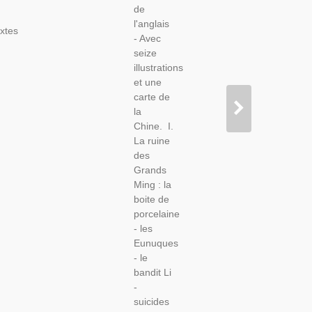
de
Roman
l'anglais
Historique
xtes
- Avec
seize
illustrations
et une
carte de
la
Chine. I.
La ruine
des
Grands
Ming : la
boite de
porcelaine
- les
Eunuques
- le
bandit Li
-
suicides