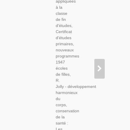
appliquées
Filles,
à la
Jolly,
classe
1952 -,
de fin
Cuisine,
d'études,
Éducation
Certificat
Ménagère,
d'études
Famille,
primaires,
Décoration,
nouveaux
programmes
1947
écoles
de filles,
R.
Jolly - développement
harmonieux
du
corps,
conservation
de la
santé :
Les