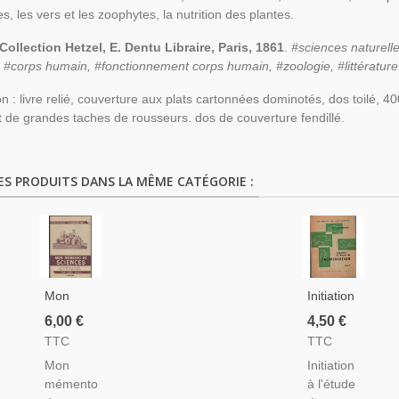
s, les vers et les zoophytes, la nutrition des plantes.
Collection Hetzel, E. Dentu Libraire, Paris, 1861
.
#sciences naturell
, #corps humain, #fonctionnement corps humain, #zoologie, #littérature 
on : livre relié, couverture aux plats cartonnées dominotés, dos toilé, 
 de grandes taches de rousseurs. dos de couverture fendillé.
ES PRODUITS DANS LA MÊME CATÉGORIE :
Mon
Initiation
Mémento
À
6,00 €
4,50 €
De
L'étude
TTC
TTC
Sciences,
De
Mon
Initiation
Écoles
L'alimentation,
mémento
à l'étude
Rurales
Les