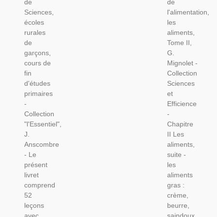
de
de
De
Aliments,
Sciences,
l'alimentation,
Garçons,
Tome 2,
écoles
les
Fin
G.
rurales
aliments,
D'études
Mignolet,
de
Tome II,
Primaires,
1959 -
garçons,
G.
1966 -
Manuels
cours de
Mignolet -
Écologie,
Sciences
fin
Collection
Agriculture
Naturelles,
d'études
Sciences
Diététique,
primaires
et
-
Efficience
Collection
-
"l'Essentiel",
Chapitre
J.
II Les
Anscombre
aliments,
- Le
suite -
présent
les
livret
aliments
comprend
gras :
52
crème,
leçons
beurre,
avec
saindoux,