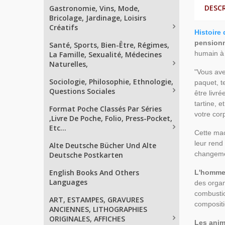
DESC
Gastronomie, Vins, Mode,
Bricolage, Jardinage, Loisirs
Créatifs
Histoire 
pensionn
Santé, Sports, Bien-Être, Régimes,
humain à 
La Famille, Sexualité, Médecines
Naturelles,
"Vous ave
Sociologie, Philosophie, Ethnologie,
paquet, te
Questions Sociales
être livr
tartine, 
Format Poche Classés Par Séries
votre cor
,Livre De Poche, Folio, Press-Pocket,
Etc...
Cette mac
leur rend
Alte Deutsche Bücher Und Alte
changemen
Deutsche Postkarten
English Books And Others
L'homm
Languages
des organ
combustio
ART, ESTAMPES, GRAVURES
composit
ANCIENNES, LITHOGRAPHIES
ORIGINALES, AFFICHES
Les ani