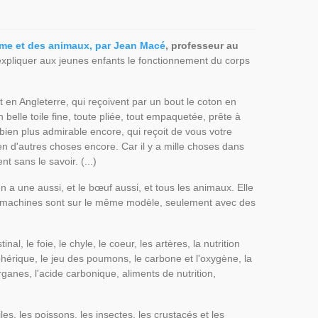
homme et des animaux, par Jean Macé
, professeur au
expliquer aux jeunes enfants le fonctionnement du corps
en Angleterre, qui reçoivent par un bout le coton en
 belle toile fine, toute pliée, tout empaquetée, prête à
ien plus admirable encore, qui reçoit de vous votre
en d'autres choses encore. Car il y a mille choses dans
 sans le savoir. (...)
 a une aussi, et le bœuf aussi, et tous les animaux. Elle
s machines sont sur le même modèle, seulement avec des
nal, le foie, le chyle, le coeur, les artères, la nutrition
phérique, le jeu des poumons, le carbone et l'oxygène, la
rganes, l'acide carbonique, aliments de nutrition,
es, les poissons, les insectes, les crustacés et les