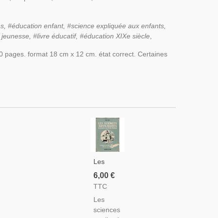
es, #éducation enfant, #science expliquée aux enfants,
jeunesse, #livre éducatif, #éducation XIXe siècle
,
400 pages. format 18 cm x 12 cm. état correct. Certaines
Les
Sciences
6,00 €
Appliquées
TTC
Fin
Les
D'études
sciences
Primaires