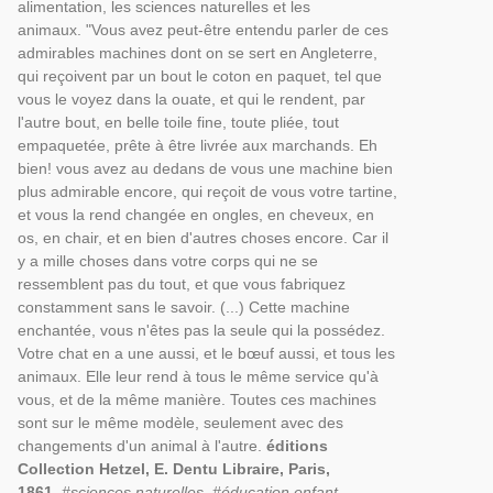
alimentation, les sciences naturelles et les
animaux. "Vous avez peut-être entendu parler de ces
admirables machines dont on se sert en Angleterre,
qui reçoivent par un bout le coton en paquet, tel que
vous le voyez dans la ouate, et qui le rendent, par
l'autre bout, en belle toile fine, toute pliée, tout
empaquetée, prête à être livrée aux marchands. Eh
bien! vous avez au dedans de vous une machine bien
plus admirable encore, qui reçoit de vous votre tartine,
et vous la rend changée en ongles, en cheveux, en
os, en chair, et en bien d'autres choses encore. Car il
y a mille choses dans votre corps qui ne se
ressemblent pas du tout, et que vous fabriquez
constamment sans le savoir. (...) Cette machine
enchantée, vous n'êtes pas la seule qui la possédez.
Votre chat en a une aussi, et le bœuf aussi, et tous les
animaux. Elle leur rend à tous le même service qu'à
vous, et de la même manière. Toutes ces machines
sont sur le même modèle, seulement avec des
changements d'un animal à l'autre.
éditions
Collection Hetzel, E. Dentu Libraire, Paris,
1861
.
#sciences naturelles, #éducation enfant,