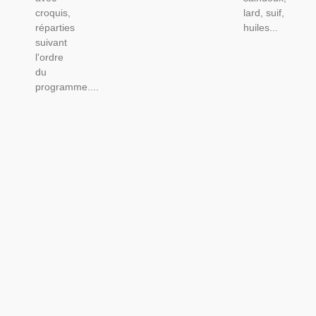
croquis,
lard, suif,
réparties
huiles...
suivant
l'ordre
du
programme....