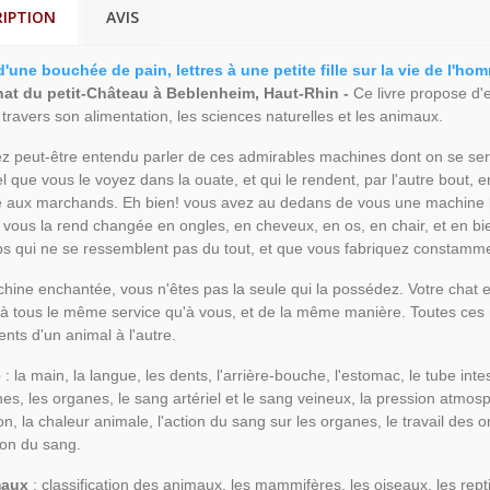
RIPTION
AVIS
d'une bouchée de pain, lettres à une petite fille sur la vie de l'
at du petit-Château à Beblenheim, Haut-Rhin -
Ce livre propose d'
travers son alimentation, les sciences naturelles et les animaux.
z peut-être entendu parler de ces admirables machines dont on se sert 
l que vous le voyez dans la ouate, et qui le rendent, par l'autre bout, en
ée aux marchands. Eh bien! vous avez au dedans de vous une machine b
et vous la rend changée en ongles, en cheveux, en os, en chair, et en bi
ps qui ne se ressemblent pas du tout, et que vous fabriquez constamment
hine enchantée, vous n'êtes pas la seule qui la possédez. Votre chat en
 à tous le même service qu'à vous, et de la même manière. Toutes ce
ts d'un animal à l'autre.
e
: la main, la langue, les dents, l'arrière-bouche, l'estomac, le tube intesti
es, les organes, le sang artériel et le sang veineux, la pression atmos
n, la chaleur animale, l'action du sang sur les organes, le travail des o
ion du sang.
maux
: classification des animaux, les mammifères, les oiseaux, les reptil