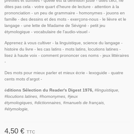
préfixes et suffixes - quelle est la définition juste - dites ceci, ne
dites pas cela - votre quart d'heure de lecture - attention à la
prononciation - un peu de grammaire - homonymes - jouons en
famille - des dessins et des mots - exerçons-nous - le lièvre et le
langage - une lette de Madame de Sévigné - petit jeu
étymologique - vocabulaire de l'audio-visuel -
Apprenez à vous cultiver - la linguistique, science du langage -
histoire du livre - les cas latins - mots latins, locutions latines -
lisez à haute voix - comment prononcer ces noms - jeux littéraires
-
Des mots pour mieux parler et mieux écrie - lexoguide - quatre
cents mots d'argot -
é
ditions Sélection du Reader's Digest 1976,
#linguistique,
#locutions latines, #homonymes, #jeux
étymologiques, #dictionnaires, #manuels de français,
#étymologie,
4,50 €
TTC