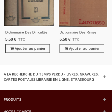
Dictionnaire Des Difficultés
Dictionnaire Des Rimes
Grammaticales Et
Orales Et Écrites, Léon
5,50 €
5,50 €
TTC
TTC
Lexicologiques, Joseph
Warnant, Larousse, 1973 -,
Hanse, 1949 -, Dictionnaires,
Ajouter au panier
Dictionnaires, Manuels De
Ajouter au panier
Manuels De Français,
Français, Poésie,
A LA RECHERCHE DU TEMPS PERDU - LIVRES, GRAVURES,
CARTES POSTALES LIBRAIRIE EN LIGNE, STRASBOURG
PRODUITS
VOTRE COMPTE