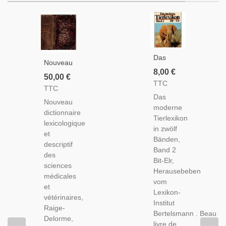
Das
Nouveau
Moderne
8,00 €
Dictionnaire
50,00 €
Tierlexikon
TTC
Lexicologique
TTC
Band 2,
Et
Das
Bertelsmann,
Nouveau
Descriptif
moderne
1980 -
dictionnaire
Des
Tierlexikon
Zoologie,
lexicologique
Sciences
in zwölf
Encyclopédie
et
Médicales
Bänden,
Animaux
descriptif
Et
Band 2
des
Vétérinaires,
Bit-Elr,
sciences
Raige-
Herausebeben
médicales
Delorme
vom
et
1863 -
Lexikon-
vétérinaires,
Manuels
Institut
Raige-
Médecine,
Bertelsmann . Beau
Delorme,
livre de