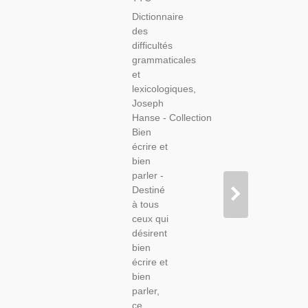
Grammaticales
Dictionnaire
Et
des
Lexicologiques,
difficultés
Joseph
grammaticales
Hanse,
et
1949 -,
lexicologiques,
Dictionnaires,
Joseph
Manuels
Hanse - Collection
De
Bien
Français,
écrire et
bien
parler -
Destiné
à tous
ceux qui
désirent
bien
écrire et
bien
parler,
ce