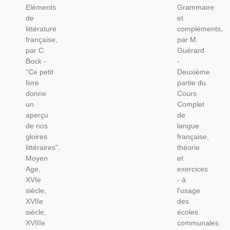
Eléments
Grammaire
Bock,
1898-
de
et
1932 -
Manuel
littérature
compléments,
Manuels
Grammaire
française,
par M.
De
École
par C.
Guérard
Français
Primaire,
Bock -
-
Manuel
"Ce petit
Deuxième
Grammaire
livre
partie du
1898,
donne
Cours
un
Complet
aperçu
de
de nos
langue
gloires
française,
littéraires".
théorie
Moyen
et
Age,
exercices
XVIe
- à
siècle,
l'usage
XVIIe
des
siècle,
écoles
XVIIIe
communales.