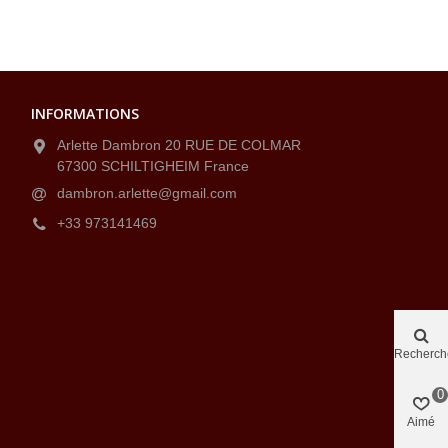
INFORMATIONS
Arlette Dambron 20 RUE DE COLMAR
67300 SCHILTIGHEIM France
dambron.arlette@gmail.com
+33 973141469
Recherch
0
Aimé