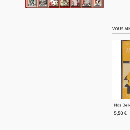
VOUS AI
Nos Bell
Moyen 1
5,50 €
Haisse E
Manuels