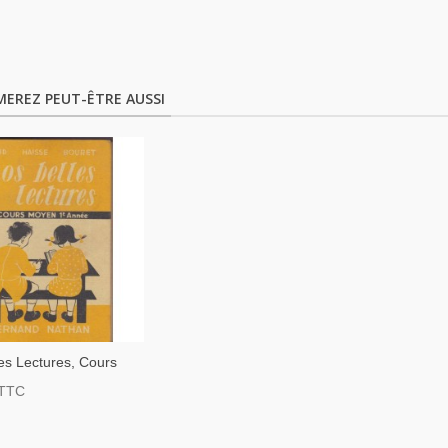
MEREZ PEUT-ÊTRE AUSSI
es Lectures, Cours
ère Année, David,
TTC
t Bouret, 1962 -
 De Français