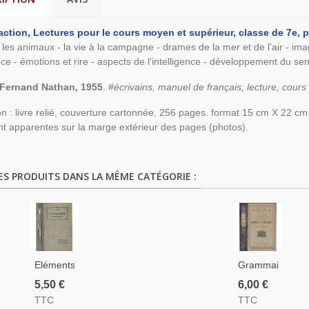
action, Lectures pour le cours moyen et supérieur, classe de 7e
les animaux - la vie à la campagne - drames de la mer et de l'air - i
nce - émotions et rire - aspects de l'intelligence - développement du sens
 Fernand Nathan, 1955
. #
écrivains, manuel de français, lecture, cour
on : livre relié, couverture cartonnée, 256 pages. format 15 cm X 22 cm
nt apparentes sur la marge extérieur des pages (photos).
ES PRODUITS DANS LA MÊME CATÉGORIE :
Eléments
Grammaire
De
Et
5,50 €
6,00 €
Littérature
Compléments,
TTC
TTC
Française,
Guérard,