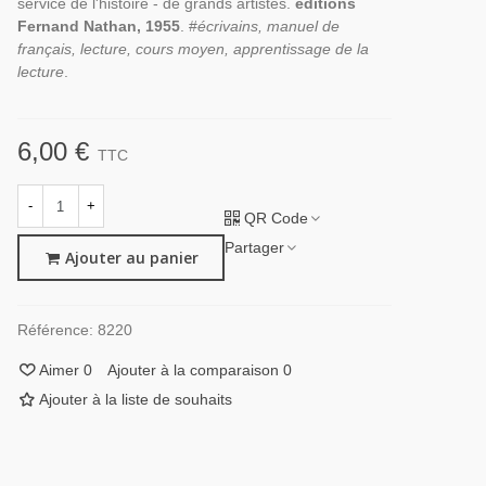
service de l'histoire - de grands artistes.
éditions
Fernand Nathan, 1955
. #
écrivains, manuel de
français, lecture, cours moyen, apprentissage de la
lecture
.
6,00 €
TTC
-
+
QR Code
Partager
Ajouter au panier
Référence:
8220
Aimer
0
Ajouter à la comparaison
0
Ajouter à la liste de souhaits