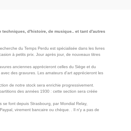
 techniques, d'histoire, de musique.. et tant d'autres
a Recherche du Temps Perdu est spécialisée dans les livres
asion à petits prix. Jour après jour, de nouveaux titres
avures anciennes apprécieront celles du Siège et du
avec des gravures. Les amateurs d'art apprécieront les
ection de notre stock sera enrichie progressivement.
partitions des années 1930 : cette section sera créée
ns se font depuis Strasbourg, par Mondial Relay,
 Paypal, virement bancaire ou chèque. . Il n'y a pas de