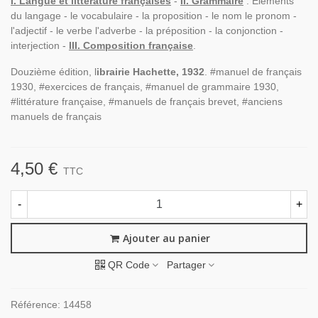
I. Langue et littérature françaises
-
II. Grammaire
: Eléments
du langage - le vocabulaire - la proposition - le nom le pronom -
l'adjectif - le verbe l'adverbe - la préposition - la conjonction -
interjection -
III. Composition française
.
Douzième édition, l
ibrairie Hachette, 1932
. #manuel de français
1930, #exercices de français, #manuel de grammaire 1930,
#littérature française, #manuels de français brevet, #anciens
manuels de français
4,50 €
TTC
-
+
Ajouter au panier
QR Code
Partager
Référence:
14458