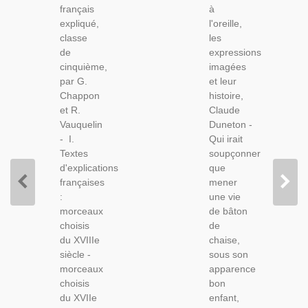
français
à
Chappon
Imagées
expliqué,
l'oreille,
Et
Et Leur
classe
les
Vauquelin,
Histoire,
de
expressions
1954 -
Claude
cinquième,
imagées
Manuel
Duneton,
par G.
et leur
De
2001
Chappon
histoire,
Littérature
et R.
Claude
Vauquelin
Duneton -
- I.
Qui irait
Textes
soupçonner
d'explications
que
françaises
mener
:
une vie
morceaux
de bâton
choisis
de
du XVIIIe
chaise,
siècle -
sous son
morceaux
apparence
choisis
bon
du XVIIe
enfant,