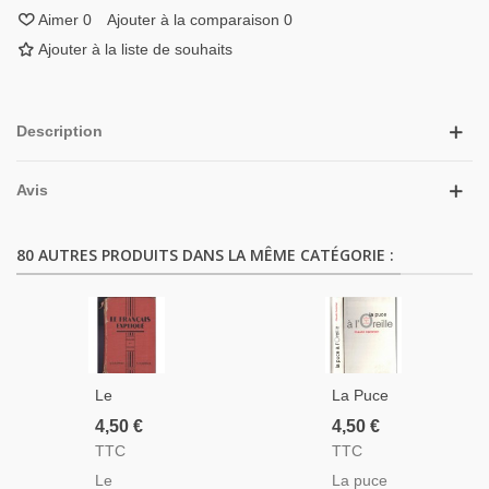
Aimer
0
Ajouter à la comparaison
0
Ajouter à la liste de souhaits
Description
Avis
80 AUTRES PRODUITS DANS LA MÊME CATÉGORIE :
Le
La Puce
Français
À
4,50 €
4,50 €
Expliqué,
L'oreille,
TTC
TTC
Classe
Les
Le
La puce
De 5e,
Expressions