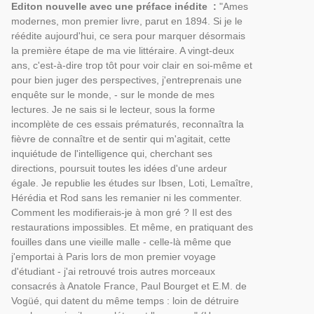
Editon nouvelle avec une préface inédite :
"Ames
modernes, mon premier livre, parut en 1894. Si je le
réédite aujourd'hui, ce sera pour marquer désormais
la première étape de ma vie littéraire. A vingt-deux
ans, c'est-à-dire trop tôt pour voir clair en soi-même et
pour bien juger des perspectives, j'entreprenais une
enquête sur le monde, - sur le monde de mes
lectures. Je ne sais si le lecteur, sous la forme
incomplète de ces essais prématurés, reconnaîtra la
fièvre de connaître et de sentir qui m'agitait, cette
inquiétude de l'intelligence qui, cherchant ses
directions, poursuit toutes les idées d'une ardeur
égale. Je republie les études sur Ibsen, Loti, Lemaître,
Hérédia et Rod sans les remanier ni les commenter.
Comment les modifierais-je à mon gré ? Il est des
restaurations impossibles. Et même, en pratiquant des
fouilles dans une vieille malle - celle-là même que
j'emportai à Paris lors de mon premier voyage
d'étudiant - j'ai retrouvé trois autres morceaux
consacrés à Anatole France, Paul Bourget et E.M. de
Vogüé, qui datent du même temps : loin de détruire