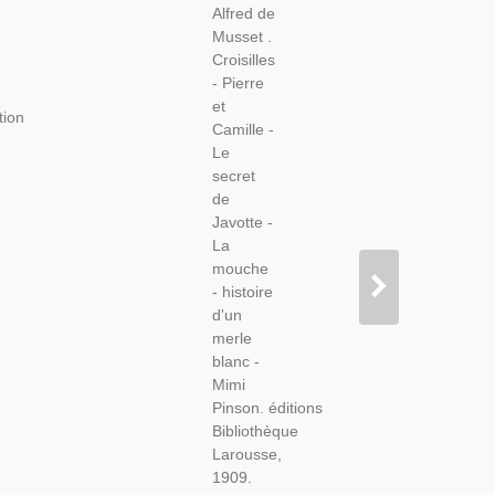
Alfred de
Littérature
Musset .
XIXe S.
Croisilles
Bibliothèque
- Pierre
Larousse
et
tion
Camille -
Le
secret
de
Javotte -
La
mouche
- histoire
d'un
merle
blanc -
Mimi
Pinson. éditions
Bibliothèque
Larousse,
1909.