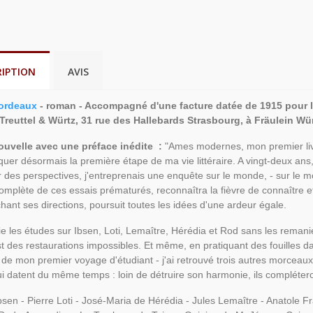
RIPTION
AVIS
ordeaux
- roman - Accompagné d'une facture datée de 1915 pour l'
 Treuttel & Würtz, 31 rue des Hallebards Strasbourg, à Fräulein Wü
ouvelle avec une préface inédite :
"Ames modernes, mon premier livre
uer désormais la première étape de ma vie littéraire. A vingt-deux ans, 
r des perspectives, j'entreprenais une enquête sur le monde, - sur le mo
omplète de ces essais prématurés, reconnaîtra la fièvre de connaître et d
chant ses directions, poursuit toutes les idées d'une ardeur égale.
ie les études sur Ibsen, Loti, Lemaître, Hérédia et Rod sans les reman
est des restaurations impossibles. Et même, en pratiquant des fouilles d
s de mon premier voyage d'étudiant - j'ai retrouvé trois autres morcea
i datent du même temps : loin de détruire son harmonie, ils complétero
bsen - Pierre Loti - José-Maria de Hérédia - Jules Lemaître - Anatole F