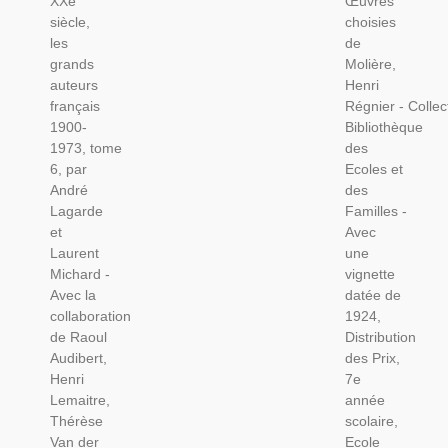
XXe
Œuvres
Siècle,
Par
siècle,
choisies
Les
Henri
les
de
Grands
Régnier,
grands
Molière,
Auteurs
1922 -
auteurs
Henri
Français
Dépit
français
Régnier - Collec
1900-
Amoureux,
1900-
Bibliothèque
1973,
Les
1973, tome
des
T6, 1975
Fâcheux,
6, par
Ecoles et
- Manuel
Amphitryon,
André
des
De
Théâtre,
Lagarde
Familles -
Littérature,
École De
et
Avec
Littérature
Barr,
Laurent
une
XXe
Michard -
vignette
Siècle,
Avec la
datée de
collaboration
1924,
de Raoul
Distribution
Audibert,
des Prix,
Henri
7e
Lemaitre,
année
Thérèse
scolaire,
Van der
Ecole