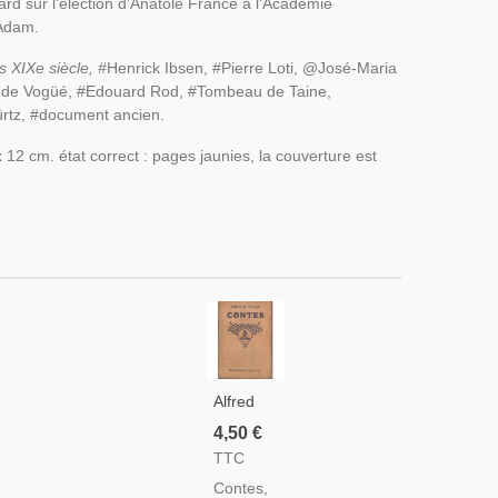
d sur l'élection d'Anatole France à l'Académie
e-Adam.
ns XIXe siècle, #
Henrick Ibsen, #Pierre Loti, @José-Maria
M. de Vogüé, #Edouard Rod, #Tombeau de Taine,
Würtz, #document ancien.
12 cm. état correct : pages jaunies, la couverture est
Alfred
De
4,50 €
Musset,
TTC
Contes,
Contes,
1909 -