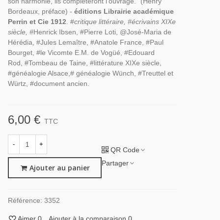
son harmonie, ils compléteront l'ouvrage." (Henry
Bordeaux, préface) -
éditions Librairie académique
Perrin et Cie 1912
. #
critique littéraire, #écrivains XIXe
siècle, #
Henrick Ibsen, #Pierre Loti, @José-Maria de
Hérédia, #Jules Lemaître, #Anatole France, #Paul
Bourget, #le Vicomte E.M. de Vogüé, #Edouard
Rod, #Tombeau de Taine, #littérature XIXe siècle,
#généalogie Alsace,# généalogie Wünch, #Treuttel et
Würtz, #document ancien.
6,00 €
TTC
-
+
QR Code
Partager
Ajouter au panier
Référence:
3352
Aimer
0
Ajouter à la comparaison
0