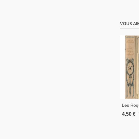
VOUS AI
Les Roqu
Bordeaux
4,50 €
Drame De
Nelson