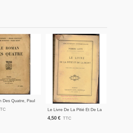
 Des Quatre, Paul
Pêcheur D'
Gérard D'Houville,
1930 - Bre
5,50 €
TTC
T
Le Livre De La Pitié Et De La
ernois, Pierre
Islande, M
Mort, Pierre Loti, 1917 -
4,50 €
TTC
1923 - Roman
Roman D'
e