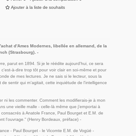
Ajouter à la liste de souhaits
achat d'Ames Modernes, libellée en allemand, de la
nch (Strasbourg). -
, parut en 1894. Si je le réédite aujourd'hui, ce sera
c'est-à-dire trop tôt pour voir clair en soi-même et pour
nde de mes lectures. Je ne sais si le lecteur, sous la
e sentir qui m'agitait, cette inquiétude de l'intelligence
ier ni les commenter. Comment les modifierais-je à mon
ans une vieille malle - celle-là même que j'emportai à
ux consacrés à Anatole France, Paul Bourget et E.M. de
nt l'ouvrage." (Henry Bordeaux, préface) -
rance - Paul Bourget - le Vicomte E.M. de Vogüé -