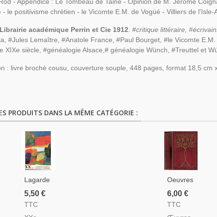
od - Appendice : Le Tombeau de Taine - Opinion de M. Jérome Coignar
 - le positivisme chrétien - le Vicomte E.M. de Vogüé - Villiers de l'Isl
 Librairie académique Perrin et Cie 1912
. #
critique littéraire, #écrivai
a, #Jules Lemaître, #Anatole France, #Paul Bourget, #le Vicomte E.
ure XIXe siècle, #généalogie Alsace,# généalogie Wünch, #Treuttel et 
on : livre broché cousu, couverture souple, 448 pages, format 18,5 cm x 
ES PRODUITS DANS LA MÊME CATÉGORIE :
Lagarde
Oeuvres
Et
Choisies
5,50 €
6,00 €
Michard,
De
TTC
TTC
XXe
Molière,