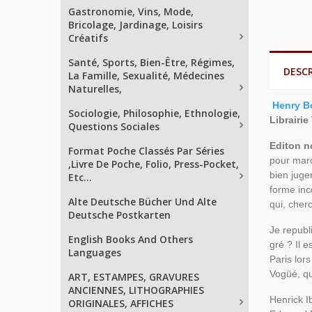
Gastronomie, Vins, Mode,
Bricolage, Jardinage, Loisirs
Créatifs
Santé, Sports, Bien-Être, Régimes,
DESC
La Famille, Sexualité, Médecines
Naturelles,
Henry B
Sociologie, Philosophie, Ethnologie,
Librairie
Questions Sociales
Editon n
Format Poche Classés Par Séries
pour marq
,Livre De Poche, Folio, Press-Pocket,
bien juge
Etc...
forme inc
Alte Deutsche Bücher Und Alte
qui, cher
Deutsche Postkarten
Je republ
English Books And Others
gré ? Il 
Languages
Paris lor
Vogüé, qu
ART, ESTAMPES, GRAVURES
ANCIENNES, LITHOGRAPHIES
Henrick I
ORIGINALES, AFFICHES