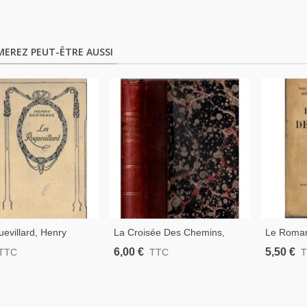
MEREZ PEUT-ÊTRE AUSSI
evillard, Henry
La Croisée Des Chemins,
Le Roman
 - Domaine Familial,
Henry Bordeaux, 1909 -
Bourget, 
6,00 €
5,50 €
TTC
TTC
 Famille, Collection
Démon Du Midi, Roman
Henri Duv
D'amour,
Benoit, 
Épistolair