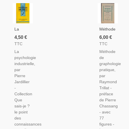
La
Méthode
Psychologie
De
4,50 €
6,00 €
Industrielle,
Graphologie
TTC
TTC
Pierre
Pratique,
La
Méthode
Jardillier,
Raymond
psychologie
de
1967 -
Trillat,
industrielle,
graphologie
Que
1947 -
par
pratique,
Sais-Je
Écriture,
Pierre
par
? Social,
Psychologie
Jardillier
Raymond
Travail
-
Trillat -
Collection
préface
Que
de Pierre
sais-je ?
Chassang
le point
- avec
des
77
connaissances
figures -