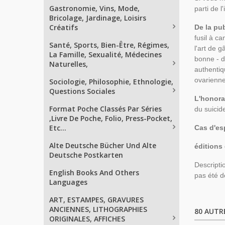
Gastronomie, Vins, Mode,
parti de l
Bricolage, Jardinage, Loisirs
Créatifs
De la pu
fusil à c
Santé, Sports, Bien-Être, Régimes,
l'art de g
La Famille, Sexualité, Médecines
bonne - d
Naturelles,
authentiq
ovarienn
Sociologie, Philosophie, Ethnologie,
Questions Sociales
L'honora
Format Poche Classés Par Séries
du suicid
,Livre De Poche, Folio, Press-Pocket,
Etc...
Cas d'es
Alte Deutsche Bücher Und Alte
éditions
Deutsche Postkarten
Descripti
English Books And Others
pas été d
Languages
ART, ESTAMPES, GRAVURES
ANCIENNES, LITHOGRAPHIES
80 AUTR
ORIGINALES, AFFICHES