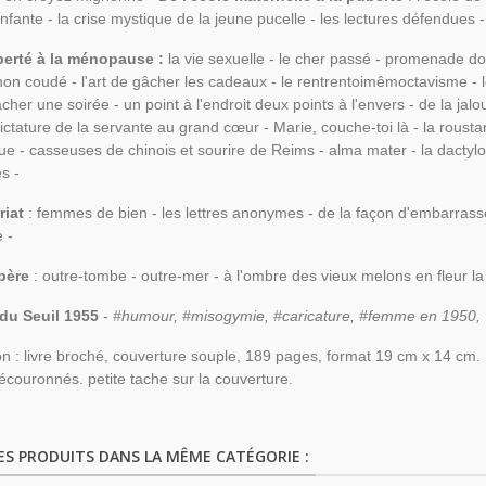
'infante - la crise mystique de la jeune pucelle - les lectures défendues 
berté à la ménopause :
la vie sexuelle - le cher passé - promenade dom
anon coudé - l'art de gâcher les cadeaux - le rentrentoimêmoctavisme - 
âcher une soirée - un point à l'endroit deux points à l'envers - de la jalo
ictature de la servante au grand cœur - Marie, couche-toi là - la rousta
ue - casseuses de chinois et sourire de Reims - alma mater - la dactyl
es -
riat
: femmes de bien - les lettres anonymes - de la façon d'embarrasse
e -
père
: outre-tombe - outre-mer - à l'ombre des vieux melons en fleur l
 du Seuil 1955
-
#humour, #misogymie, #caricature, #femme en 1950,
on : livre broché, couverture souple, 189 pages, format 19 cm x 14 cm. bon
écouronnés. petite tache sur la couverture.
ES PRODUITS DANS LA MÊME CATÉGORIE :