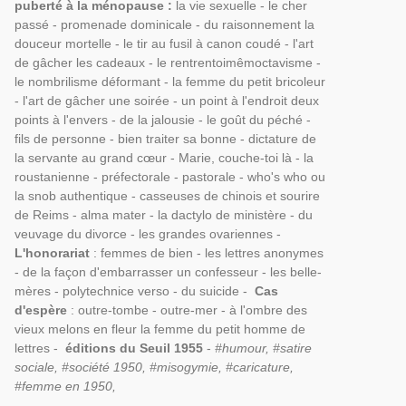
puberté à la ménopause :
la vie sexuelle - le cher
passé - promenade dominicale - du raisonnement la
douceur mortelle - le tir au fusil à canon coudé - l'art
de gâcher les cadeaux - le rentrentoimêmoctavisme -
le nombrilisme déformant - la femme du petit bricoleur
- l'art de gâcher une soirée - un point à l'endroit deux
points à l'envers - de la jalousie - le goût du péché -
fils de personne - bien traiter sa bonne - dictature de
la servante au grand cœur - Marie, couche-toi là - la
roustanienne - préfectorale - pastorale - who's who ou
la snob authentique - casseuses de chinois et sourire
de Reims - alma mater - la dactylo de ministère - du
veuvage du divorce - les grandes ovariennes -
L'honorariat
: femmes de bien - les lettres anonymes
- de la façon d'embarrasser un confesseur - les belle-
mères - polytechnice verso - du suicide -
Cas
d'espère
: outre-tombe - outre-mer - à l'ombre des
vieux melons en fleur la femme du petit homme de
lettres -
éditions du Seuil 1955
-
#humour, #satire
sociale, #société 1950, #misogymie, #caricature,
#femme en 1950,