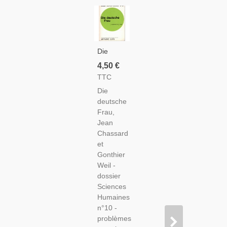
Die
Deutsche
4,50 €
Frau,
TTC
Jean
Die
Chassard
deutsche
Et
Frau,
Gonthier
Jean
Weil,
Chassard
1969.
et
Féminisme,
Gonthier
Civilisation
Weil -
Allemande
dossier
Sciences
Humaines
n°10 -
problèmes