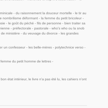
-
inicale - du raisonnement la douceur mortelle - le tir au
le nombrilisme déformant - la femme du petit bricoleur -
usie - le goût du péché - fils de personne - bien traiter sa
nienne - préfectorale - pastorale - who's who ou la snob
o de ministère - du veuvage du divorce - les grandes
r un confesseur - les belle-mères - polytechnice verso -
a femme du petit homme de lettres -
 état intérieur, le livre n'a pas été lu, les cahiers n'ont