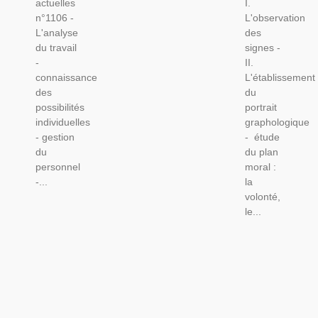
actuelles
I.
n°1106 -
L'observation
L'analyse
des
du travail
signes -
-
II.
connaissance
L'établissement
des
du
possibilités
portrait
individuelles
graphologique
- gestion
- étude
du
du plan
personnel
moral :
-...
la
volonté,
le...