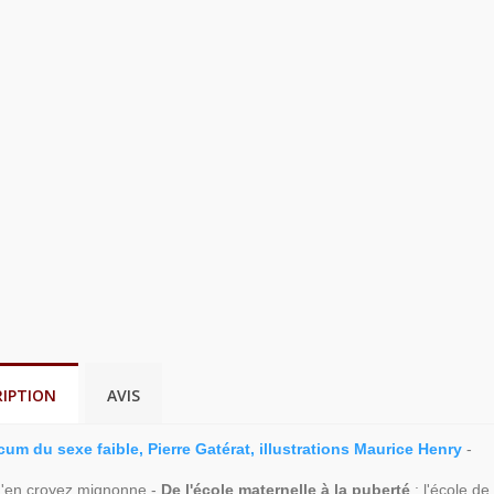
RIPTION
AVIS
um du sexe faible, Pierre Gatérat, illustrations Maurice Henry
-
m'en croyez mignonne -
De l'école maternelle à la puberté
: l'école de