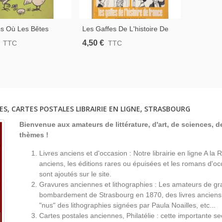
s Où Les Bêtes
Les Gaffes De L'histoire De
, Jean Effel -
France, Illustrations De
4,50 €
TTC
TTC
eurs, Animaux,
Jacques Faizant, 1973 -
é, Humour, Strasbourg
Humour, Caricatures
Politiques,
ES, CARTES POSTALES LIBRAIRIE EN LIGNE, STRASBOURG
Bienvenue aux amateurs de littérature, d'art, de sciences, de
thèmes !
Livres anciens et d'occasion : Notre librairie en ligne A l
anciens, les éditions rares ou épuisées et les romans d'occ
sont ajoutés sur le site.
Gravures anciennes et lithographies : Les amateurs de gr
bombardement de Strasbourg en 1870, des livres anciens 
"nus" des lithographies signées par Paula Noailles, etc...
Cartes postales anciennes, Philatélie : cette importante s