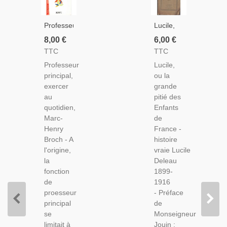
Professeur
Lucile,
Principal,
Ou La
8,00 €
6,00 €
Exercer
Grande
TTC
TTC
Au
Pitié Des
Professeur
Lucile,
Quotidien,
Enfants
principal,
ou la
Marc-
De
exercer
grande
Henry
France ,
au
pitié des
Broch,
M.
quotidien,
Enfants
2003 -
Deleau
Marc-
de
1929 -
Henry
France -
Biographie
Broch - A
histoire
Jeune
l'origine,
vraie Lucile
Fille, Foi
la
Deleau
Chrétienne,
fonction
1899-
École
de
1916
Laïque
proesseur
- Préface
principal
de
se
Monseigneur
limitait à
Jouin :