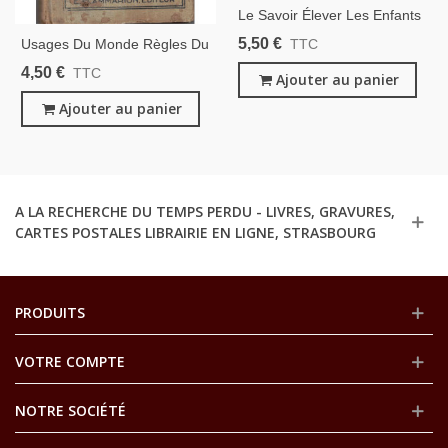
Le Savoir Élever Les Enfants
Des Femmes D'Aujourd'hui,
5,50 €
Usages Du Monde Règles Du
TTC
Marie-Thérèse Van Eeckhout,
Savoir-Vivre Dans La Société
4,50 €
TTC
1960 -, Éducation Enfants,
Ajouter au panier
Moderne, Baronne Staffe,
Politesse,
1927- Famille, Politesse,
Ajouter au panier
Savoir-Vivre
A LA RECHERCHE DU TEMPS PERDU - LIVRES, GRAVURES,
CARTES POSTALES LIBRAIRIE EN LIGNE, STRASBOURG
PRODUITS
VOTRE COMPTE
NOTRE SOCIÉTÉ