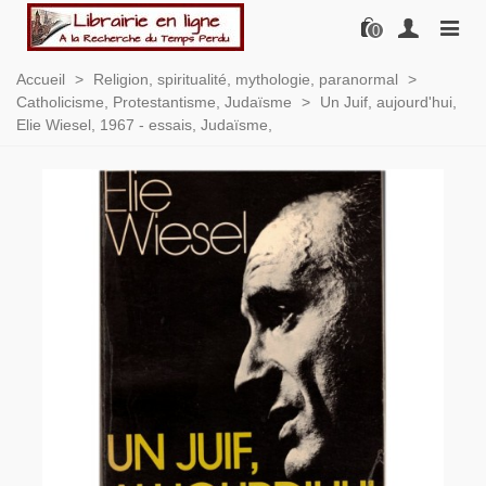
0
Accueil
>
Religion, spiritualité, mythologie, paranormal
>
Catholicisme, Protestantisme, Judaïsme
>
Un Juif, aujourd'hui,
Elie Wiesel, 1967 - essais, Judaïsme,