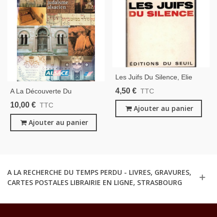
Les Juifs Du Silence, Elie
Wiesel, 1966 - Témoignage,
4,50 €
A La Découverte Du
TTC
Judaïsme, U.R.S.S., Juifs De
Judaïsme Alsacien, Tourisme
10,00 €
TTC
Russie
Ajouter au panier
Alsace, 1999 -, Juifs
D'Alsace, Judaïsme,
Ajouter au panier
A LA RECHERCHE DU TEMPS PERDU - LIVRES, GRAVURES,
CARTES POSTALES LIBRAIRIE EN LIGNE, STRASBOURG