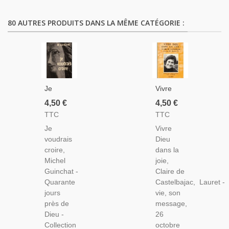
80 AUTRES PRODUITS DANS LA MÊME CATÉGORIE :
Je
Vivre
Voudrais
Dieu
4,50 €
4,50 €
Croire,
Dans La
TTC
TTC
Michel
Joie,
Je
Vivre
Guinchat,
Claire
voudrais
Dieu
1978 -
De
croire,
dans la
Paroisse
Castelbajac,
Michel
joie,
Parisienne,
Lauret
Guinchat -
Claire de
Gare
1991 -
Quarante
Castelbajac, Lauret - 
Saint
Vocation
jours
vie, son
Lazare,
Religieuse,
près de
message,
Prêtre,
Catholicisme,
Dieu -
26
Catholicisme
Spiritualié
Collection
octobre