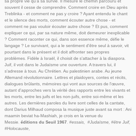
sa propre vie qu'à sa survie. Il mesure le chemin parcouru et
souvent il cesse de comprendre. Comment croire en Dieu après
Treblinka - et comment ne pas y croire ? Ayant entendu le chant
et le silence des morts, comment écouter autre chose - et
comment ne pas vouloir écouter autre chose ? Et pus, comment
expliquer ce qui, par sa nature même, doit demeurer inexplicable
? Comment raconter ce qui, dans son essence même, défie le
langage ? Le survivant, qui a le sentiment d'être seul à savoir, vit
pourtant dans le présent et il doit affronter ses propres
problèmes. Fidèle à Israël, il choisit de s'attacher à la diaspora.
Juif, il voit dans le Judaïsme une ouverture. A travers lui, il
s'adresse à tous. Au Chrétien. Au palestinien arabe. Au jeune
Allemand révolutionnaire. Lettres et plaidoyers, contes et récits,
dialogues brûlants, mémoires qui vont aux sources de l'œuvre,
autant d'approches vers la vérité des rapports entre les vivants et
les morts, entre les juifs et les non-juifs, entre soi-même et les
autres. Les dernières paroles du livre sont celles de la cantate,
dont Darius Milhaud composa la musique juste avant sa mort : Ani
maamin beviat ha-Mashiah, je crois en la venue du
Messie.
éditions du Seuil 1967
.
#essais, #Judaïsme, #être Juif,
#Holocauste
,