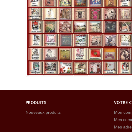
PRODUITS
VOTRE 
Nouveaux produits
Mon com
Mes com
Mes adre