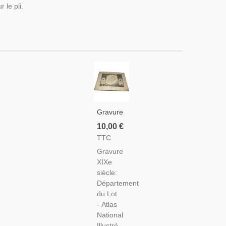
r le pli.
Gravure
Département
10,00 €
Du Lot
TTC
1846
Gravure
Levasseur
XIXe
- Atlas
siècle:
National
Département
Illustré
du Lot
Levasseur,
- Atlas
Cartes
National
Géographiques,
Illustré,