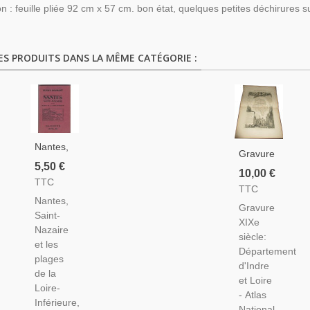
n : feuille pliée 92 cm x 57 cm. bon état, quelques petites déchirures su
ES PRODUITS DANS LA MÊME CATÉGORIE :
Nantes,
Gravure
Saint-
5,50 €
Département
10,00 €
Nazaire
TTC
D'Indre
TTC
Et Les
Et Loire
Nantes,
Plages
Gravure
1846
Saint-
De
XIXe
Levasseur
Nazaire
Loire-
siècle:
- Atlas
et les
Inférieure,
Département
National
plages
1921,
d'Indre
Illustré
de la
Guides
et Loire
Levasseur,
Loire-
Touristiques
- Atlas
Cartes
Inférieure,
Diamant
National