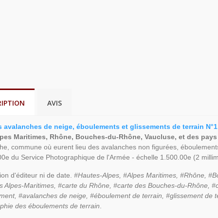
RIPTION
AVIS
s avalanches de neige, éboulements et glissements de terrain N°1
lpes Maritimes, Rhône, Bouches-du-Rhône, Vaucluse, et des pays :
he, commune où eurent lieu des avalanches non figurées, éboulements e
0e du Service Photographique de l'Armée - échelle 1.500.00e (2 millim
on d'éditeur ni de date.
#Hautes-Alpes, #Alpes Maritimes, #Rhône, #B
s Alpes-Maritimes, #carte du Rhône, #carte des Bouches-du-Rhône, #car
ent, #avalanches de neige, #éboulement de terrain, #glissement de te
phie des éboulements de terrain
.