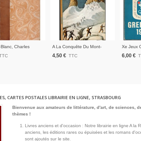
Blanc, Charles
A La Conquête Du Mont-
Xe Jeux 
 Alpinisme, Alpes,
Blanc, Yves Ballu, 1986 -
1968, Gui
4,50 €
6,00 €
TTC
TTC
aute-Savoie,
Alpinisme, Alpes, Sport,
1968 -, S
Haute-Savoie,
Stations 
Publicitai
ES, CARTES POSTALES LIBRAIRIE EN LIGNE, STRASBOURG
Bienvenue aux amateurs de littérature, d'art, de sciences, de
thèmes !
Livres anciens et d'occasion : Notre librairie en ligne A l
anciens, les éditions rares ou épuisées et les romans d'occ
sont ajoutés sur le site.