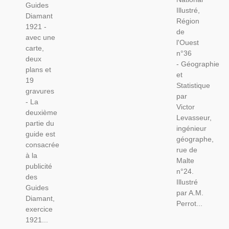
Géographiques,
Guides
Illustré,
Diamant
Région
1921 -
de
avec une
l'Ouest
carte,
n°36
deux
- Géographie
plans et
et
19
Statistique
gravures
par
- La
Victor
deuxième
Levasseur,
partie du
ingénieur
guide est
géographe,
consacrée
rue de
à la
Malte
publicité
n°24.
des
Illustré
Guides
par A.M.
Diamant,
Perrot...
exercice
1921...