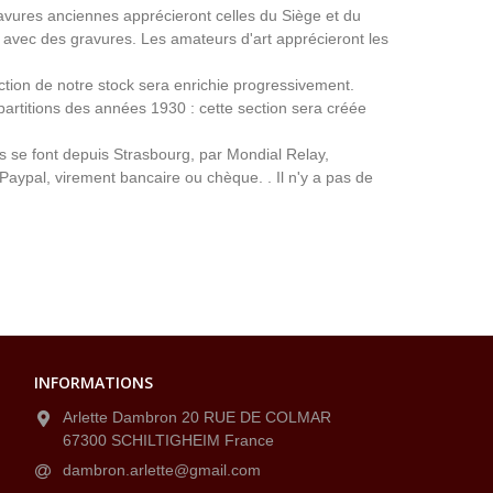
avures anciennes apprécieront celles du Siège et du
avec des gravures. Les amateurs d'art apprécieront les
ection de notre stock sera enrichie progressivement.
partitions des années 1930 : cette section sera créée
ns se font depuis Strasbourg, par Mondial Relay,
 Paypal, virement bancaire ou chèque. . Il n'y a pas de
INFORMATIONS
Arlette Dambron 20 RUE DE COLMAR
67300 SCHILTIGHEIM France
dambron.arlette@gmail.com