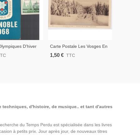
Olympiques D'hiver
Carte Postale Les Vosges En
Saint-Mori
de Officiel Grenoble
Hiver, Sapinière Sous La
Suisse, Dép
1,50 €
4,50 €
TTC
TTC
T
ports D'hiver,
Neige, Champ-Du-Feu, 1920 -
Sports D'hi
De Ski, Grenoble,
Alsace, Forêt Vosgienne,
1932
re, Isère,
 techniques, d'histoire, de musique.. et tant d'autres
a Recherche du Temps Perdu est spécialisée dans les livres
asion à petits prix. Jour après jour, de nouveaux titres