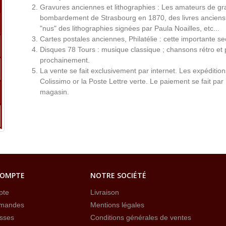
Gravures anciennes et lithographies : Les amateurs de gr
bombardement de Strasbourg en 1870, des livres anciens 
"nus" des lithographies signées par Paula Noailles, etc...
Cartes postales anciennes, Philatélie : cette importante s
Disques 78 Tours : musique classique ; chansons rétro et 
prochainement.
La vente se fait exclusivement par internet. Les expéditio
Colissimo or la Poste Lettre verte. Le paiement se fait par
magasin.
COMPTE
NOTRE SOCIÉTÉ
pte
Livraison
mandes
Mentions légales
sses
Conditions générales de ventes