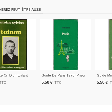
MEREZ PEUT-ÊTRE AUSSI
Le Cri D'un Enfant
Guide De Paris 1978, Pneu
Guide Mic
t, Antoine Sylvère,
Michelin
Châteaux
5,50 €
5,50 €
TTC
TTC
uvergne, Enfance