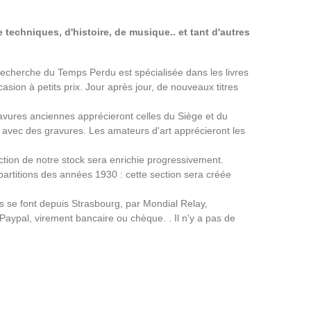
 techniques, d'histoire, de musique.. et tant d'autres
a Recherche du Temps Perdu est spécialisée dans les livres
asion à petits prix. Jour après jour, de nouveaux titres
avures anciennes apprécieront celles du Siège et du
avec des gravures. Les amateurs d'art apprécieront les
ection de notre stock sera enrichie progressivement.
partitions des années 1930 : cette section sera créée
ns se font depuis Strasbourg, par Mondial Relay,
 Paypal, virement bancaire ou chèque. . Il n'y a pas de