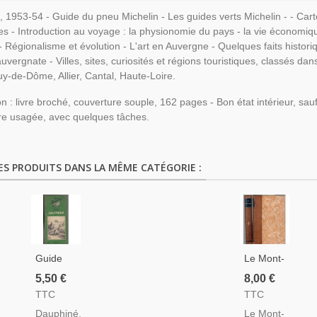
 1953-54 - Guide du pneu Michelin - Les guides verts Michelin - - Cartes
ues - Introduction au voyage : la physionomie du pays - la vie économiq
- Régionalisme et évolution - L'art en Auvergne - Quelques faits histor
auvergnate - Villes, sites, curiosités et régions touristiques, classés da
y-de-Dôme, Allier, Cantal, Haute-Loire.
on : livre broché, couverture souple, 162 pages - Bon état intérieur, sauf
re usagée, avec quelques tâches.
ES PRODUITS DANS LA MÊME CATÉGORIE :
Guide
Le Mont-
Du Pneu
Blanc,
5,50 €
8,00 €
Michelin,
Charles
TTC
TTC
Dauphiné
Duriez, -
Dauphiné,
Le Mont-