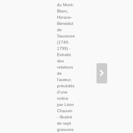
18e S.,
du Mont-
Horace-
Blanc,
Bénedict
Horace-
De
Bénédict
Saussure,
de
1927, -
Saussure
Alpinisme,
(1740-
Alpes,
1799) -
Sport,
Extraits
Haute-
des
Savoie,
relations
Jeunesse,
de
l'auteur,
précédés
d'une
notice
par Léon
Chauvin
- Illustré
de sept
gravures