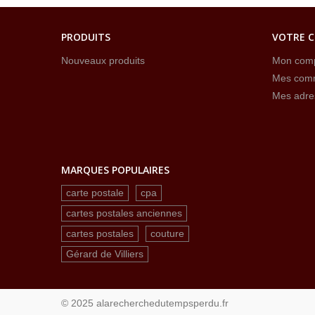
PRODUITS
VOTRE 
Nouveaux produits
Mon com
Mes com
Mes adre
MARQUES POPULAIRES
carte postale
cpa
cartes postales anciennes
cartes postales
couture
Gérard de Villiers
© 2025 alarecherchedutempsperdu.fr