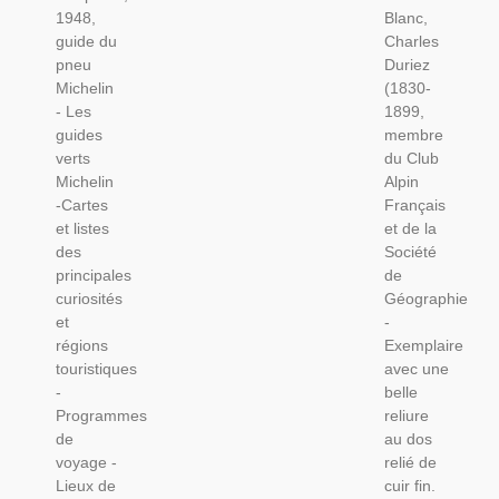
1948
Alpinisme,
1948,
Blanc,
Alpes,
guide du
Charles
Sport,
pneu
Duriez
Haute-
Michelin
(1830-
Savoie,
- Les
1899,
guides
membre
verts
du Club
Michelin
Alpin
-Cartes
Français
et listes
et de la
des
Société
principales
de
curiosités
Géographie
et
-
régions
Exemplaire
touristiques
avec une
-
belle
Programmes
reliure
de
au dos
voyage -
relié de
Lieux de
cuir fin.