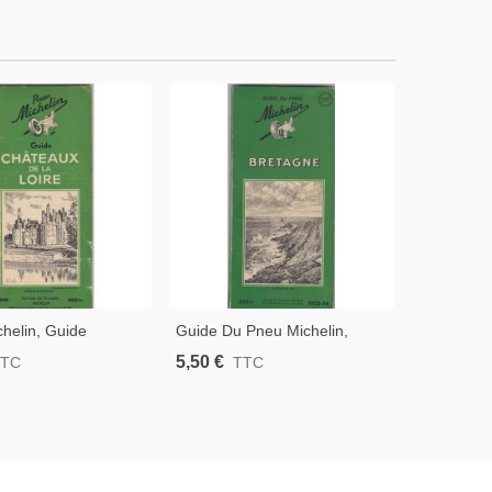
helin, Guide
Guide Du Pneu Michelin,
Guide Du 
 De La Loire 1949
Bretagne 1953 - 1954
D'Azur, H
5,50 €
5,50 €
TTC
TTC
T