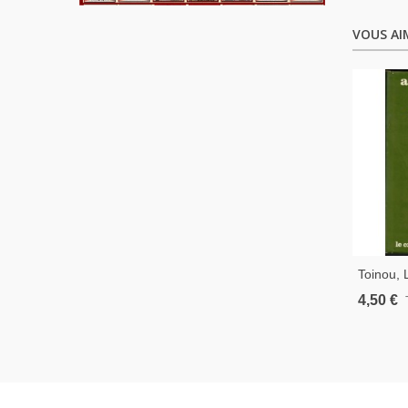
VOUS AI
Toinou, 
Auvergna
4,50 €
1981 - A
Pauvre,