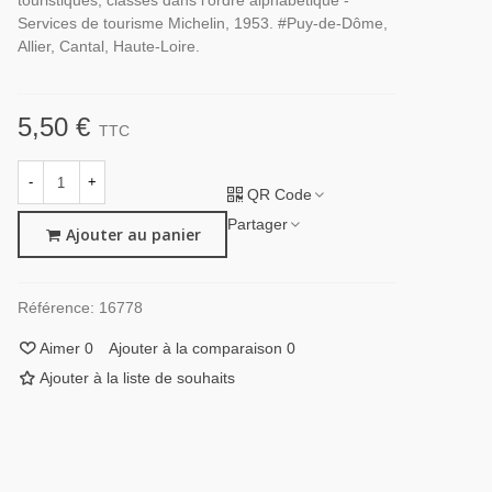
touristiques, classés dans l'ordre alphabétique -
Services de tourisme Michelin, 1953. #Puy-de-Dôme,
Allier, Cantal, Haute-Loire.
5,50 €
TTC
-
+
QR Code
Partager
Ajouter au panier
Référence:
16778
Aimer
0
Ajouter à la comparaison
0
Ajouter à la liste de souhaits