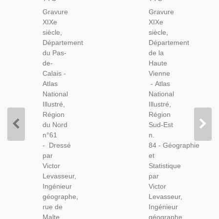
De-
Haute
Gravure
Gravure
Calais
Vienne
XIXe
XIXe
1844,
1846,
siècle,
siècle,
Levasseur,
Levasseur,
Département
Département
-
- Atlas
du Pas-
de la
Département
National
de-
Haute
62, Atlas
Illustré
Calais -
Vienne
National
Levasseur
Atlas
- Atlas
Illustré
National
National
Levasseur,
Illustré,
Illustré,
Cartes
Région
Région
Géographiques,
du Nord
Sud-Est
n°61
n.
- Dressé
84 - Géographie
par
et
Victor
Statistique
Levasseur,
par
Ingénieur
Victor
géographe,
Levasseur,
rue de
Ingénieur
Malte,
géographe,