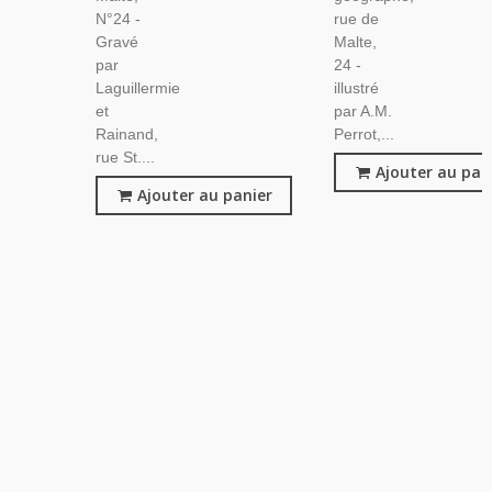
N°24 -
rue de
Gravé
Malte,
par
24 -
Laguillermie
illustré
et
par A.M.
Rainand,
Perrot,...
rue St....
Ajouter au pan
Ajouter au panier