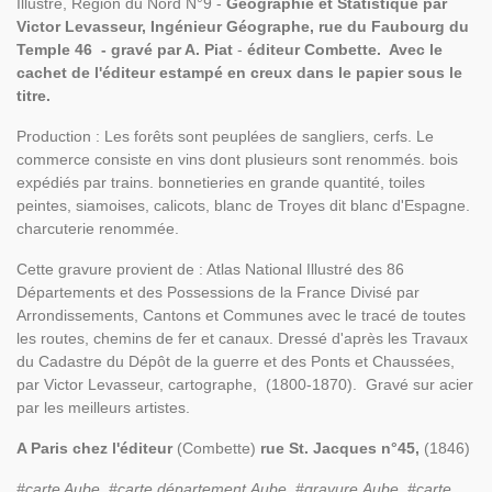
Illustré, Région du Nord N°9 -
Géographie et Statistique par
Victor Levasseur, Ingénieur Géographe, rue du Faubourg du
Temple 46 - gravé par A. Piat
-
éditeur Combette. Avec le
cachet de l'éditeur estampé en creux dans le papier sous le
titre.
Production : Les forêts sont peuplées de sangliers, cerfs. Le
commerce consiste en vins dont plusieurs sont renommés. bois
expédiés par trains. bonnetieries en grande quantité, toiles
peintes, siamoises, calicots, blanc de Troyes dit blanc d'Espagne.
charcuterie renommée.
Cette gravure provient de : Atlas National Illustré des 86
Départements et des Possessions de la France Divisé par
Arrondissements, Cantons et Communes avec le tracé de toutes
les routes, chemins de fer et canaux. Dressé d'après les Travaux
du Cadastre du Dépôt de la guerre et des Ponts et Chaussées,
par Victor Levasseur, cartographe, (1800-1870). Gravé sur acier
par les meilleurs artistes.
A Paris chez l'éditeur
(Combette)
rue St. Jacques n°45,
(1846)
#carte Aube, #carte département
Aube,
#gravure
Aube,
#carte