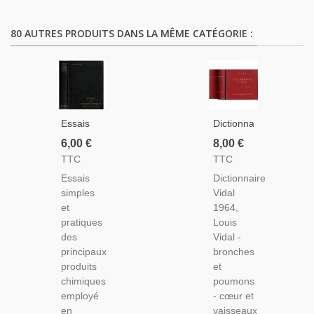
80 AUTRES PRODUITS DANS LA MÊME CATÉGORIE :
Essais
Dictionnaire
De
Vidal
6,00 €
8,00 €
Produits
1964,
TTC
TTC
Chimiques
Louis
Essais
Dictionnaire
En
Vidal
simples
Vidal
Pharmacie,
1964 -
et
1964,
Rhône-
Pharmacologie,
pratiques
Louis
Poulenc
Médecine,
des
Vidal -
1932 -
principaux
bronches
Manuels
produits
et
De
chimiques
poumons
Pharmacologie,
employé
- cœur et
Laboratoires
en
vaisseaux