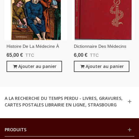
Histoire De La Médecine À
Dictionnaire Des Médecins
Strasbourg, Jean-Marie
Célèbres, Jean Riverain,
65,00 €
6,00 €
TTC
TTC
Mantz 1997 -, Médecins,
1969 - Biographies,
Sciences, Hôpital De
Ajouter au panier
Scientifiques, Sciences,
Ajouter au panier
Strasbourg,
Médecine
A LA RECHERCHE DU TEMPS PERDU - LIVRES, GRAVURES,
CARTES POSTALES LIBRAIRIE EN LIGNE, STRASBOURG
PRODUITS