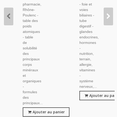
Pharmaceutiques
pharmacie,
- foie et
Rhône-
voies
Poulenc -
biliaires -
table des
tube
poids
digestif -
atomiques
glandes
- table
endocrines,
de
hormones
solubilité
-
des
nutrition,
principaux
terrain,
corps
allergie,
minéraux
vitamines
et
-
organiques
système
-
nerveux,...
formules
Ajouter au pan
des
principaux...
Ajouter au panier