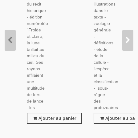
du récit
illustrations
Historique
historique
dans le
- édition
texte -
numérotée -
zoologie
"Froide
générale
et claire,
:
la lune
définitions
brillait au
- étude
milieu du
de la
ciel. Ses
cellule -
rayons
l'espèce
effilaient
et la
une
classification
multitude
- sous-
de fers
règne
de lance
des
: les...
protozoaires :...
Ajouter au panier
Ajouter au pan