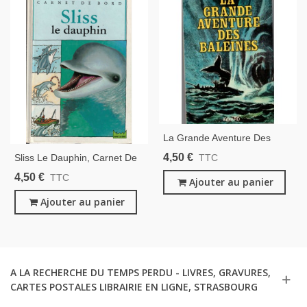
La Grande Aventure Des
Baleines, Georges Blond,
4,50 €
Sliss Le Dauphin, Carnet De
TTC
1975 - Animaux Marins,
Bord, Pierre Baldurinos, 1997
4,50 €
TTC
Antarctique, Pêche À La
Ajouter au panier
-, Livres Éducatifs Jeunesse,
Baleine,
Animaux Marins,
Ajouter au panier
A LA RECHERCHE DU TEMPS PERDU - LIVRES, GRAVURES,
CARTES POSTALES LIBRAIRIE EN LIGNE, STRASBOURG