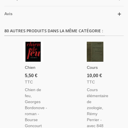
Avis
80 AUTRES PRODUITS DANS LA MÊME CATÉGORIE :
Chien
Cours
De Feu,
Élémentaire
5,50 €
10,00 €
Georges
De
TTC
TTC
Bordonove,
Zoologie,
Chien de
Cours
1963 -
Rémy
feu,
élémentaire
Vénerie
Perrier,
Georges
de
Du Loup,
1907 - ,
Bordonove -
zoologie,
Roman
Zoologie,
roman -
Rémy
Animalier,
Manuels
Bourse
Perrier -
Chiens,
Sciences
Goncourt
avec 848
Roman
Naturelles,