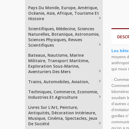
Pays Du Monde, Europe, Amérique,
Océanie, Asie, Afrique, Tourisme Et
Histoire
Scientifiques, Médecine, Sciences
Naturelles, Botanique, Astronomie,
DESC
Sciences Physiques, Revues
Scientifiques
Les bête
Bateaux, Nautisme, Marine
moyens de
Militaire, Transport Maritime,
anthropoï
Exploration Sous-Marine,
qui nous 
Aventuriers Des Mers
- Comment
Trains, Automobiles, Aviation,
Comment i
Techniques, Commerce, Economie,
kilomètre
Industries Et Agriculture
soudain l
d'autres 
Livres Sur L'Art, Peinture,
d'imitati
Antiquités, Décoration Intérieure,
gorilles 
Musique, Cinéma, Spectacles, Jeux
communiqu
De Société
qu'on a p