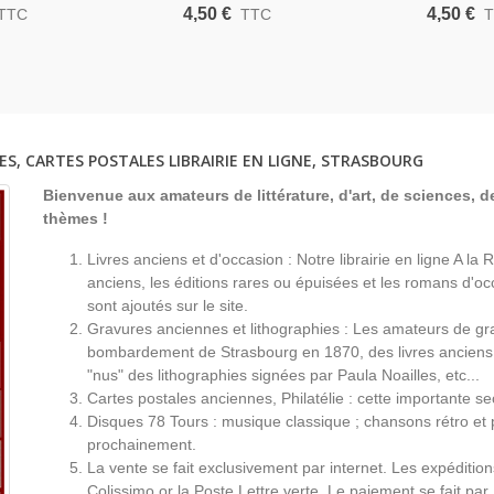
951 - Comportement
Animaux Familiers, Jon
Koechlin 
4,50 €
4,50 €
TTC
TTC
maux Domestiques,
Messmann, 1976 - Chats,
Comporte
ire
Chiens, Poissons, Oiseaux -
Animaux Domestiques
ES, CARTES POSTALES LIBRAIRIE EN LIGNE, STRASBOURG
Bienvenue aux amateurs de littérature, d'art, de sciences, de
thèmes !
Livres anciens et d'occasion : Notre librairie en ligne A l
anciens, les éditions rares ou épuisées et les romans d'occ
sont ajoutés sur le site.
Gravures anciennes et lithographies : Les amateurs de gr
bombardement de Strasbourg en 1870, des livres anciens 
"nus" des lithographies signées par Paula Noailles, etc...
Cartes postales anciennes, Philatélie : cette importante s
Disques 78 Tours : musique classique ; chansons rétro et 
prochainement.
La vente se fait exclusivement par internet. Les expéditio
Colissimo or la Poste Lettre verte. Le paiement se fait par