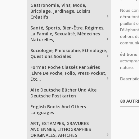
Gastronomie, Vins, Mode,
Nous conn
Bricolage, Jardinage, Loisirs
Créatifs
déroutant
piaillent
Santé, Sports, Bien-Être, Régimes,
l'éléphan
La Famille, Sexualité, Médecines
dehors du
Naturelles,
communica
Sociologie, Philosophie, Ethnologie,
éditions
Questions Sociales
#compren
Format Poche Classés Par Séries
nature.
,Livre De Poche, Folio, Press-Pocket,
Etc...
Descripti
Alte Deutsche Bücher Und Alte
Deutsche Postkarten
80 AUTR
English Books And Others
Languages
ART, ESTAMPES, GRAVURES
ANCIENNES, LITHOGRAPHIES
ORIGINALES, AFFICHES