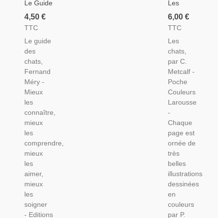
Le Guide
Les
Des
Chats,
4,50 €
6,00 €
Chats,
Poche
TTC
TTC
Fernand
Couleurs
Le guide
Les
Méry -
Larousse
des
chats,
Animaux
- Guide
chats,
par C.
Domestiques
Des
Fernand
Metcalf -
Chats,
Méry -
Poche
Animaux
Mieux
Couleurs
Domestiques
les
Larousse
connaître,
-
mieux
Chaque
les
page est
comprendre,
ornée de
mieux
très
les
belles
aimer,
illustrations
mieux
dessinées
les
en
soigner
couleurs
- Editions
par P.