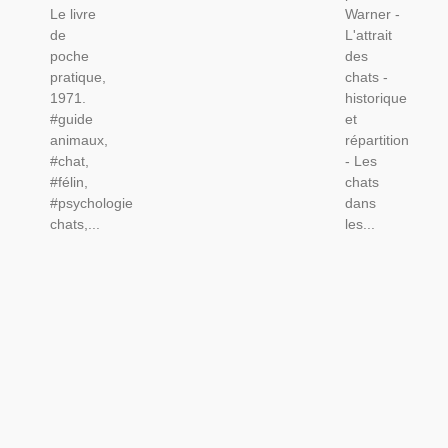
Le livre
Warner -
de
L'attrait
poche
des
pratique,
chats -
1971.
historique
#guide
et
animaux,
répartition
#chat,
- Les
#félin,
chats
#psychologie
dans
chats,...
les...