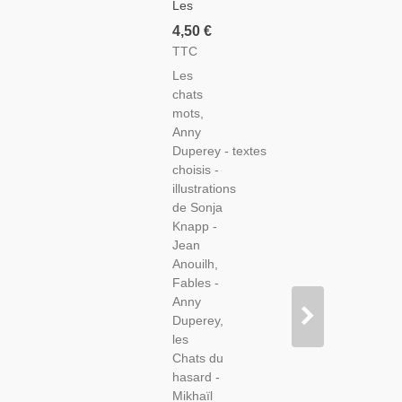
Les
Chats
4,50 €
Mots,
TTC
Anny
Les
Duperey
chats
2003 -
mots,
Romans
Anny
Animaliers,
Duperey - textes
Chats,
choisis -
illustrations
de Sonja
Knapp -
Jean
Anouilh,
Fables -
Anny
Duperey,
les
Chats du
hasard -
Mikhaïl