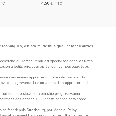
De Bizemont, 1985 -
Animaux, Alan Devoe, 1956 -
Plantes, L
4,50 €
4,50 €
TTC
TTC
T
ment Des Animaux
Guide Des Chats, Chiens,
Humains, 
Oiseaux, Poissons,
2004 - Co
Comportement Animaux
Animaux, 
 techniques, d'histoire, de musique.. et tant d'autres
a Recherche du Temps Perdu est spécialisée dans les livres
asion à petits prix. Jour après jour, de nouveaux titres
avures anciennes apprécieront celles du Siège et du
avec des gravures. Les amateurs d'art apprécieront les
ection de notre stock sera enrichie progressivement.
partitions des années 1930 : cette section sera créée
ns se font depuis Strasbourg, par Mondial Relay,
 Paypal, virement bancaire ou chèque. . Il n'y a pas de