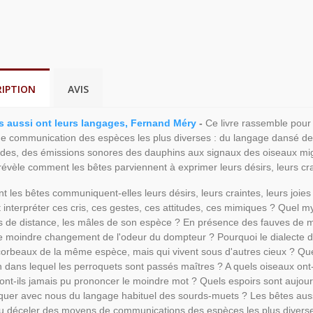
RIPTION
AVIS
s aussi ont leurs langages, Fernand Méry
-
Ce livre rassemble pour 
 communication des espèces les plus diverses : du langage dansé des
des, des émissions sonores des dauphins aux signaux des oiseaux migr
révèle comment les bêtes parviennent à exprimer leurs désirs, leurs cra
 les bêtes communiquent-elles leurs désirs, leurs craintes, leurs joies 
nterpréter ces cris, ces gestes, ces attitudes, ces mimiques ? Quel my
s de distance, les mâles de son espèce ? En présence des fauves de mé
e moindre changement de l'odeur du dompteur ? Pourquoi le dialecte de
corbeaux de la même espèce, mais qui vivent sous d'autres cieux ? Que 
on dans lequel les perroquets sont passés maîtres ? A quels oiseaux ont-
n'ont-ils jamais pu prononcer le moindre mot ? Quels espoirs sont aujou
er avec nous du langage habituel des sourds-muets ? Les bêtes aussi
u déceler des moyens de communications des espèces les plus divers