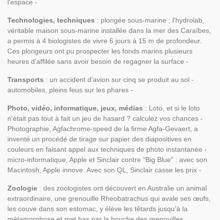
l'espace -
Technologies, techniques
: plongée sous-marine : l'hydrolab,
véritable maison sous-marine installée dans la mer des Caraïbes,
a permis à 4 biologistes de vivre 6 jours à 15 m de profondeur.
Ces plongeurs ont pu prospecter les fonds marins plusieurs
heures d'affilée sans avoir besoin de regagner la surface -
Transports
: un accident d'avion sur cinq se produit au sol -
automobiles, pleins feus sur les phares -
Photo, vidéo, informatique, jeux, médias
: Loto, et si le loto
n'était pas tout à fait un jeu de hasard ? calculez vos chances -
Photographie, Agfachrome-speed de la firme Agfa-Gevaert, a
inventé un procédé de tirage sur papier des diapositives en
couleurs en faisant appel aux techniques de photo instantanée -
micro-informatique, Apple et Sinclair contre "Big Blue" : avec son
Macintosh, Apple innove. Avec son QL, Sinclair casse les prix -
Zoologie
: des zoologistes ont découvert en Australie un animal
extraordinaire, une grenouille Rheobatrachus qui avale ses œufs,
les couve dans son estomac, y élève les têtards jusqu'à la
métamorphose et met bas par la bouche des grenouilles