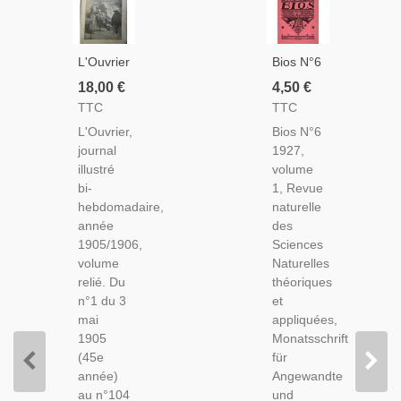
L'Ouvrier,
Bios N°6
Journal
1927,
18,00 €
4,50 €
Illustré
Revue
TTC
TTC
Année
Des
L'Ouvrier,
Bios N°6
1905 -
Sciences
journal
1927,
906 -
Naturelles,
illustré
volume
Journaux
Monatsschrift
bi-
1, Revue
Populaires,
Für
hebdomadaire,
naturelle
1900,
Angewandte
année
des
Voyages,
Naturwissenschaftern
1905/1906,
Sciences
Sciences,
-
volume
Naturelles
Actualités,
Alsatiques,
relié. Du
théoriques
Natur
n°1 du 3
et
mai
appliquées,
1905
Monatsschrift
(45e
für
année)
Angewandte
au n°104
und