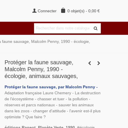
Connecter
0
objet(s)
-
0,00 €
a faune sauvage, Malcolm Penny, 1990 - écologie,
Protéger la faune sauvage,
Malcolm Penny, 1990 -
écologie, animaux sauvages,
Protéger la faune sauvage, par Malcolm Penny -
Adaptation française Laure Chemery - La destruction
de l'écosystème - chasser et tuer - la pollution -
réserves et parcs nationaux - sauver les animaux
dans les zoos - changer d'attitude - l'avenir est-il plus
optimiste ? Que faire ?
éditions Rageot, Planète Verte, 1990
. #
écologie,