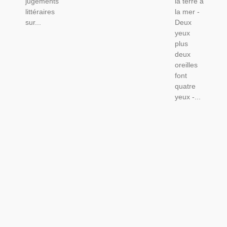
jugements
la terre à
littéraires
la mer -
sur...
Deux
yeux
plus
deux
oreilles
font
quatre
yeux -...