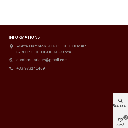
INFORMATIONS
Arlette Dambron 20 RUE DE COLMAR
67300 SCHILTIGHEIM France
dambron.arlette@gmail.com
+33 973141469
Recherch
0
Aimé