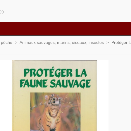
69
t pêche
>
Animaux sauvages, marins, oiseaux, insectes
>
Protéger l