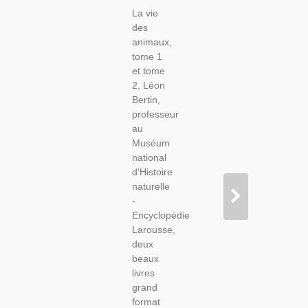
Léon
La vie
Bertin,
des
Tome 1
animaux,
ET Tome
tome 1
2, 1950 -
et tome
Animaux
2, Léon
Sauvages,
Bertin,
Zoologie,
professeur
Encyclopédie
au
Larousse
Muséum
national
d'Histoire
naturelle
-
Encyclopédie
Larousse,
deux
beaux
livres
grand
format