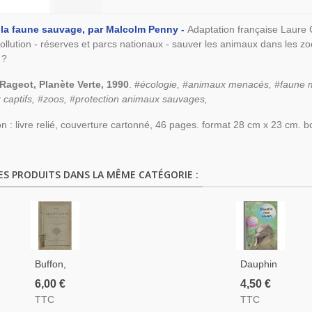
 la faune sauvage, par Malcolm Penny -
Adaptation française Laure 
pollution - réserves et parcs nationaux - sauver les animaux dans les zoos
 ?
 Rageot, Planète Verte, 1990
. #
écologie, #animaux menacés, #faune m
captifs, #zoos, #protection animaux sauvages,
on : livre relié, couverture cartonné, 46 pages. format 28 cm x 23 cm. b
ES PRODUITS DANS LA MÊME CATÉGORIE :
Buffon,
Dauphin
Morceaux
Mon
6,00 €
4,50 €
Choisis,
Cousin,
TTC
TTC
P. Léon,
Robert