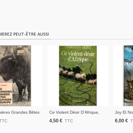
MEREZ PEUT-ÊTRE AUSSI
nières Grandes Bêtes
Ce Violent Désir D'Afrique,
Joy Et No
s D'Europe, A.
Christian Dedet, 1995 - Guide
Adamson,
4,50 €
6,00 €
TTC
TTC
 1965 - Animaux
De Chasse En Afrique,
Afrique, 
, Parcs Naturels,
Chasse, Animaux Sauvages
Kenya