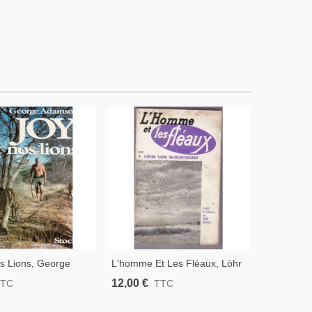
s Lions, George
L'homme Et Les Fléaux, Löhr
Le Nucléai
 1987 - Fauves,
Vom Wackendorf, 1955 -
Thierry Ju
12,00 €
6,00 €
TTC
TTC
T
Animaux Sauvages, ,
Insectes, Famine, Écologie,
Fessenheim
Planète En Danger