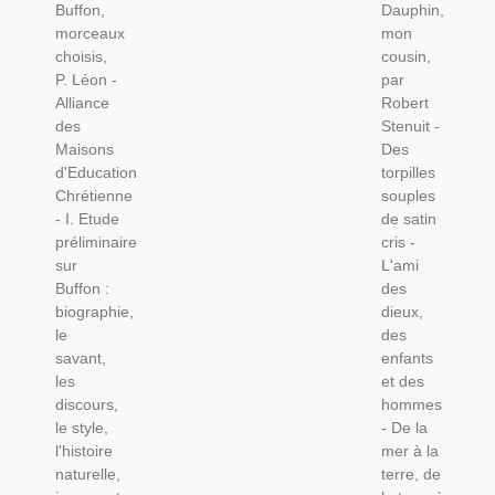
Buffon,
Dauphin,
1886 -
Stenuit,
morceaux
mon
Scientifique
1972 -
choisis,
cousin,
XIXe
Animaux
P. Léon -
par
Siècle,
Marins,
Alliance
Robert
Zoologie,
des
Stenuit -
Animaux
Maisons
Des
Sauvages,
d'Education
torpilles
Oiseaux,
Chrétienne
souples
- I. Etude
de satin
préliminaire
cris -
sur
L'ami
Buffon :
des
biographie,
dieux,
le
des
savant,
enfants
les
et des
discours,
hommes
le style,
- De la
l'histoire
mer à la
naturelle,
terre, de