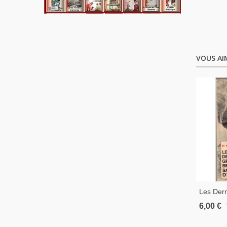
VOUS AI
Les Der
Sauvage
6,00 €
Jeannin,
Sauvages