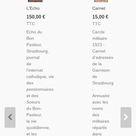
L'Echo
Carnet
Du Bon-
D'adresses
150,00 €
15,00 €
Pasteur
De La
TTC
TTC
Strasbourg,
Garnison
Echo du
Cercle
Pensionnat
De
Bon
militaire
De 1896
Strasbourg
Pasteur,
1923 -
À 1913 -
1923,
Strasbourg,
Carnet
Revues
Cercle
journal
d'adresses
Écoles,
Militaire -
de
de la
Colonies,
Alsatiques,
l'internat
Garnison
Écoles
Annuaire
catholique, vie
de
Religieuses,
Armée
des
Strasbourg
Généalogie
pensionnaires
-
et des
Annuaire
Soeurs
avec les
du Bon-
noms
Pasteur,
des
la vie
militaires
quotidienne,
répartis
et les
dans