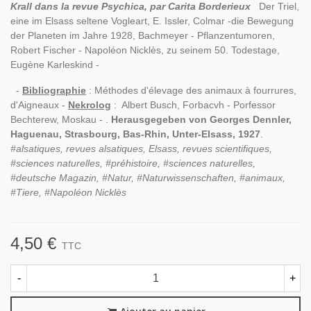
Krall dans la revue Psychica, par Carita Borderieux
Der Triel,
eine im Elsass seltene Vogleart, E. Issler, Colmar -die Bewegung
der Planeten im Jahre 1928, Bachmeyer - Pflanzentumoren,
Robert Fischer - Napoléon Nicklès, zu seinem 50. Todestage,
Eugène Karleskind -
-
Bibliographie
: Méthodes d'élevage des animaux à fourrures,
d'Aigneaux -
Nekrolog
: Albert Busch, Forbacvh - Porfessor
Bechterew, Moskau - .
Herausgegeben von Georges Dennler,
Haguenau, Strasbourg, Bas-Rhin, Unter-Elsass, 1927
.
#alsatiques, revues alsatiques, Elsass, revues scientifiques,
#sciences naturelles, #préhistoire, #sciences naturelles,
#deutsche Magazin, #Natur, #Naturwissenschaften, #animaux,
#Tiere, #Napoléon Nicklès
4,50 €
TTC
-
+