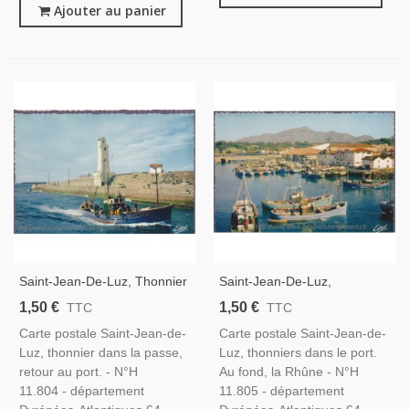
Ajouter au panier
Saint-Jean-De-Luz, Thonnier
Saint-Jean-De-Luz,
Dans La Passe - Carte
Thonniers Dans Le Port -
1,50 €
1,50 €
TTC
TTC
Postale Département
Carte Postale Département
Carte postale Saint-Jean-de-
Carte postale Saint-Jean-de-
Pyrénées-Atlantiques,
Pyrénées-Atlantiques,
Luz, thonnier dans la passe,
Luz, thonniers dans le port.
Bateaux
Bateaux
retour au port. - N°H
Au fond, la Rhûne - N°H
11.804 - département
11.805 - département