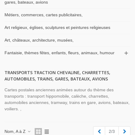
gares, bateaux, avions
Métiers, commerces, cartes publicitaires,
Art religieux, églises, sculptures et peintures religieuses
Art, châteaux, architecture, musées,
Fantaisie, thèmes fêtes, enfants, fleurs, animaux, humour
TRANSPORTS TRACTION CHEVALINE, CHARRETTES,
AUTOMOBILES, TRAINS, GARES, BATEAUX, AVIONS
Cartes postales anciennes animées autour du thème des
transports : transport hippomobile, calèche, charrettes,
automobiles anciennes, tramway, trains en gare, avions, bateaux,
voiliers. ,
Précédent
Suiv
Nom, A à Z
2/3