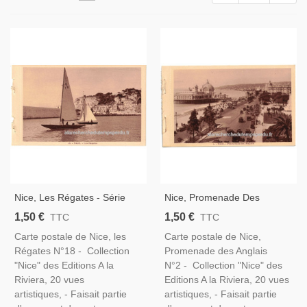
Nice, Les Régates - Série
Nice, Promenade Des
Carnet Nice A La Riviera,
Anglais - Série Carnet Nice A
1,50 €
1,50 €
TTC
TTC
Carte Postale 06 Alpes-
La Riviera, Carte Postale 06
Carte postale de Nice, les
Carte postale de Nice,
Maritimes, Port Nice,
Alpes-Maritimes, Voitures
Régates N°18 - Collection
Promenade des Anglais
Bateaux,
Années 1930,
"Nice" des Editions A la
N°2 - Collection "Nice" des
Riviera, 20 vues
Editions A la Riviera, 20 vues
artistiques, - Faisait partie
artistiques, - Faisait partie