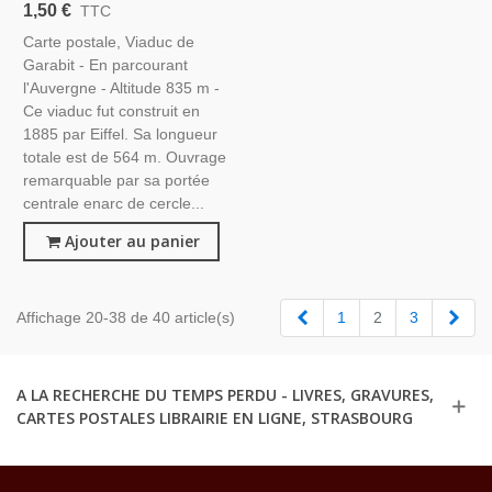
Postale, Cantal 15,
1,50 €
TTC
Auvergne, Ponts, Eiffel,
Carte postale, Viaduc de
GABY
Garabit - En parcourant
l'Auvergne - Altitude 835 m -
Ce viaduc fut construit en
1885 par Eiffel. Sa longueur
totale est de 564 m. Ouvrage
remarquable par sa portée
centrale enarc de cercle...
Ajouter au panier
Précédent
Suiv
Affichage 20-38 de 40 article(s)
1
2
3
A LA RECHERCHE DU TEMPS PERDU - LIVRES, GRAVURES,
CARTES POSTALES LIBRAIRIE EN LIGNE, STRASBOURG