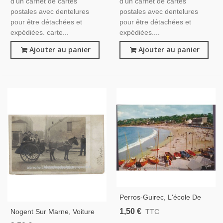
d'un carnet de cartes
d'un carnet de cartes
postales avec dentelures
postales avec dentelures
pour être détachées et
pour être détachées et
expédiées. carte...
expédiées....
Ajouter au panier
Ajouter au panier
Perros-Guirec, L'école De
Voile - Carte Postale
1,50 €
Nogent Sur Marne, Voiture
TTC
Département 22 Côtes-Du-
Hippomobile Vendeuses