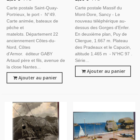
22 Côtes-Du-Nord, Bateaux
Puy-De-Dôme, Auvergne,
Carte postale Saint-Quay-
Carte postale Massif du
Téléphérique
Portrieux, le port - N°49.
Mont-Dore, Sancy - Le
Carte animée, bateaux de
nouveau téléphérique au-
pêche et
dessus des Gorges d'Enfer.
matelots. Département 22
En deuxième plan, Puy de
anciennement Côtes-du-
Cliergue, 1.667 m. Plateau
Nord, Côtes
des Pradeaux et le Capucin,
d'Armor. éditeur GABY
altitude 1.465 m - N°HC 97 .
Artaud père et fils, avenue de
Série...
la close Nantes...
Ajouter au panier
Ajouter au panier