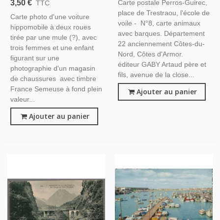
3,50 €
Carte postale Perros-Guirec,
TTC
Nord, Nautisme
Magasin Chaussures 1907,
place de Trestraou, l'école de
Carte photo d'une voiture
Avec Timbre France
voile - N°8, carte animaux
hippomobile à deux roues
Semeuse 5c Vert 1907 -
avec barques. Département
tirée par une mule (?), avec
Chevaux
22 anciennement Côtes-du-
trois femmes et une enfant
Nord, Côtes d'Armor.
figurant sur une
éditeur GABY Artaud père et
photographie d'un magasin
fils, avenue de la close...
de chaussures avec timbre
France Semeuse à fond plein
Ajouter au panier
valeur...
Ajouter au panier