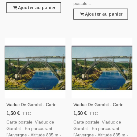
postale...
Ajouter au panier
Ajouter au panier
Viaduc De Garabit - Carte
Viaduc De Garabit - Carte
Postale, Cantal 15,
Postale, Cantal 15,
1,50 €
1,50 €
TTC
TTC
Auvergne, Ponts, Eiffel,
Auvergne, Ponts, Eiffel,
Carte postale, Viaduc de
Carte postale, Viaduc de
GABY
GABY
Garabit - En parcourant
Garabit - En parcourant
l'Auvergne - Altitude 835 m -
l'Auvergne - Altitude 835 m -