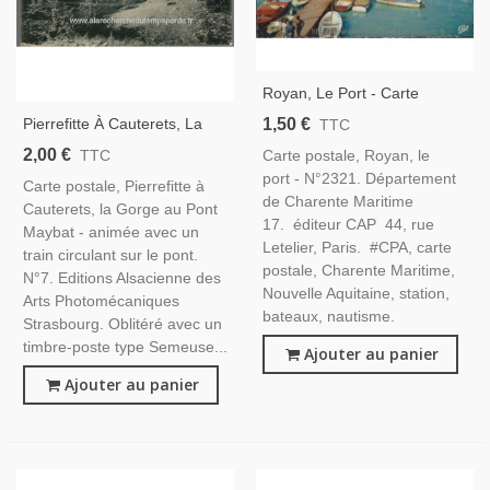
Royan, Le Port - Carte
Postale Charente Maritime
1,50 €
Pierrefitte À Cauterets, La
TTC
17, Cap
Gorge Au Pont Mayabat, Et
2,00 €
Carte postale, Royan, le
TTC
Timbre-Poste Semeuse
port - N°2321. Département
Carte postale, Pierrefitte à
Camée 10c Vert 1922 - Dép
de Charente Maritime
Cauterets, la Gorge au Pont
65 Hautes-Pyrénées, Trains,
17. éditeur CAP 44, rue
Maybat - animée avec un
Letelier, Paris. #CPA, carte
train circulant sur le pont.
postale, Charente Maritime,
N°7. Editions Alsacienne des
Nouvelle Aquitaine, station,
Arts Photomécaniques
bateaux, nautisme.
Strasbourg. Oblitéré avec un
timbre-poste type Semeuse...
Ajouter au panier
Ajouter au panier