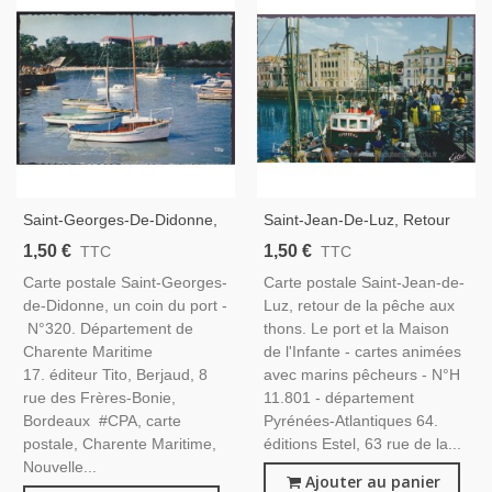
Saint-Georges-De-Didonne,
Saint-Jean-De-Luz, Retour
Un Coin Du Port - Carte
De La Pêche Aux Thons -
1,50 €
1,50 €
TTC
TTC
Postale Multi-Vues Charente
Carte Postale Département
Carte postale Saint-Georges-
Carte postale Saint-Jean-de-
Maritime 17, Tito
Pyrénées-Atlantiques,
de-Didonne, un coin du port -
Luz, retour de la pêche aux
Bateaux
N°320. Département de
thons. Le port et la Maison
Charente Maritime
de l'Infante - cartes animées
17. éditeur Tito, Berjaud, 8
avec marins pêcheurs - N°H
rue des Frères-Bonie,
11.801 - département
Bordeaux #CPA, carte
Pyrénées-Atlantiques 64.
postale, Charente Maritime,
éditions Estel, 63 rue de la...
Nouvelle...
Ajouter au panier