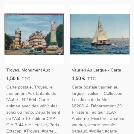
Troyes, Monument Aux
Vaurien Au Largue - Carte
Enfants De L'Aube, Carte
Postale Département 29
1,50 €
1,50 €
TTC
TTC
Postale, Département 10,
Finistère, Bateau & Nautisme
Carte postale, Troyes, le
Carte postale vaurien au
Aube - Automobiles,
monument Aux Enfants de
largue - voilier - Collection
Monument Aux Morts,
l'Aube - N°1604. Carte
Les Joies de la Mer,
animée avec des véhicules,
N°20814. Département 29
solex ou moto. Département
Finistère. éditeur JEAN
de l'Aube 10. éditeur CAP,
Audierne, Finistère #bateau
C.A.P. 44 rue Letellier, Paris -
vaurien, #carte postale
Extacap. #Troyes, #carte...
bateaux, #voilier, #carte