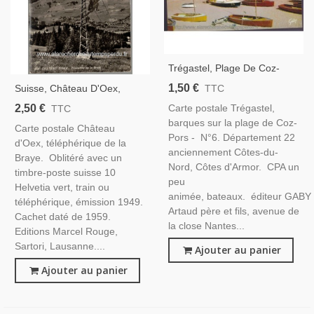
Trégastel, Plage De Coz-
Pors - Carte Postale
1,50 €
Suisse, Château D'Oex,
TTC
Département 22 Côtes-Du-
Téléphérique De La Braye -
2,50 €
Carte postale Trégastel,
TTC
Nord
Timbre-Poste Helvetia 10
barques sur la plage de Coz-
Carte postale Château
Vert 1949 Train, Cartes
Pors - N°6. Département 22
d'Oex, téléphérique de la
Postales, Timbre Suisse
anciennement Côtes-du-
Braye. Oblitéré avec un
Nord, Côtes d'Armor. CPA un
timbre-poste suisse 10
peu
Helvetia vert, train ou
animée, bateaux. éditeur GABY
téléphérique, émission 1949.
Artaud père et fils, avenue de
Cachet daté de 1959.
la close Nantes...
Editions Marcel Rouge,
Sartori, Lausanne....
Ajouter au panier
Ajouter au panier