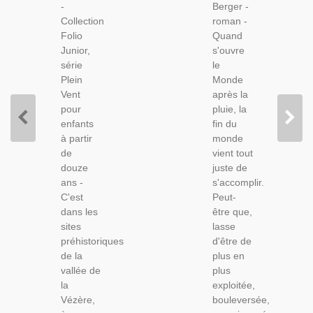
-
Berger -
Jeunesse,
Fantaisie,
Collection
roman -
Folio
Amérique
Folio
Quand
Junior
Imaginaire
Junior,
s'ouvre
série
le
Plein
Monde
Vent
après la
pour
pluie, la
enfants
fin du
à partir
monde
de
vient tout
douze
juste de
ans -
s'accomplir.
C'est
Peut-
dans les
être que,
sites
lasse
préhistoriques
d'être de
de la
plus en
vallée de
plus
la
exploitée,
Vézère,
bouleversée,