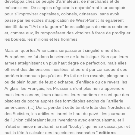
développa chez ce peuple d'armateurs, de marchands et de
mécaniciens. De simples négociants enjambèrent leur comptoir
pour s''improviser capitaines, colonels, généraux, sans avoir
passé par les écoles d'application de West-Point ; ils égalèrent
bientôt dans "l'Art de la guerre" leurs collègues du vieux continent
et, comme eux, ils remportèrent des victoires à force de prodiguer
les boulets, les millions et les hommes.
Mais en quoi les Américains surpassèrent singulièrement les
Européens, ce fut dans la science de la balistique. Non que leurs
armes atteignissent un plus haut degré de perfection, mais elles
offrirent des dimensions inusitées, et eurent par conséquent des
portées inconnues jusqu'alors. En fait de tirs rasants, plongeants
ou de plein fouet, de feux d'écharpe, d'enfilade ou de revers, les
Anglais, les Français, les Prussiens n'ont plus rien à apprendre,
mais leurs canons, leurs obusiers, leurs mortiers ne sont que des
pistolets de poche auprès des formidables engins de l'artillerie
américaine. (...) Donc, pendant cette terrible lutte des Nordistes et
des Sudistes, les artilleurs tinrent le haut du pavé ; les journaux
de l'Union célébraient leurs inventions avec enthousiasme, et il
n'était si mince marchand, si naïf "booby", qui ne se cassât jour et
nuit la tête à calculer des trajectoires insensées."
éditions