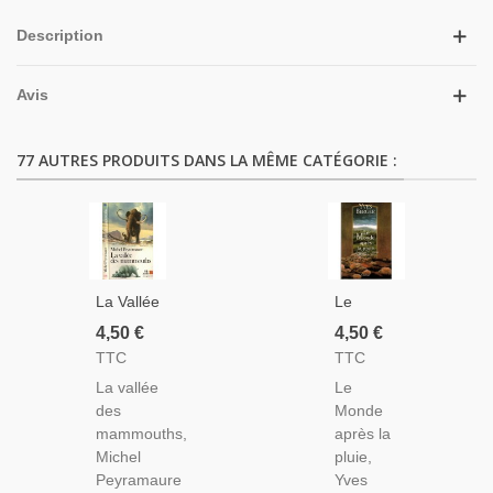
Description
Avis
77 AUTRES PRODUITS DANS LA MÊME CATÉGORIE :
La Vallée
Le
Des
Monde
4,50 €
4,50 €
Mammouths,
Après La
TTC
TTC
Michel
Pluie,
La vallée
Le
Peyramaure,
Yves
des
Monde
1980 -
Berger,
mammouths,
après la
Préhistoire,
1998 -
Michel
pluie,
Fantasy,
Fin Du
Peyramaure
Yves
Aventures
Monde,