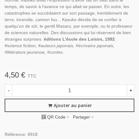
normal. Kasuko avait l'impression d'avoir fait un saut dans le
temps, de savoir à l'avance ce qui allait se passer. En outre, les
catastrophes se succédaient sur son passage, tremblement de
terre, incendie, camion fou... Kasuko décida de se confier à
quelqu'un de sûr, le gentil Masaru, par exemple, ou le professeur
de sciences naturelles. Des discussions qui lui réservent de bien
étranges surprises.
éditions L'école des Loisirs, 1992
.
#science ficition, #
auteurs japonais, #écrivains japonais,
#littérature jeunesse, #contes
.
4,50 €
TTC
-
+
Ajouter au panier
QR Code
Partager
Référence:
8918