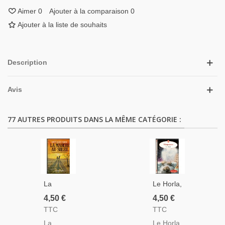
Aimer
0
Ajouter à la comparaison
0
Ajouter à la liste de souhaits
Description
Avis
77 AUTRES PRODUITS DANS LA MÊME CATÉGORIE :
La
Le Horla,
Marche
Lettre
4,50 €
4,50 €
Au
D'un
TTC
TTC
Soleil,
Fou,
La
Le Horla,