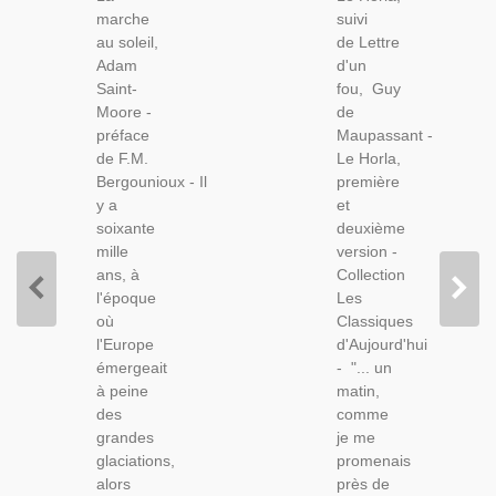
Adam
Guy De
marche
suivi
Saint-
Maupassant,
au soleil,
de Lettre
Moore,
2001 -
Adam
d'un
1965 -,
Folie,
Saint-
fou, Guy
Préhistoire,
Fantasy,
Moore -
de
Fantasy,
Roman
préface
Maupassant -
Fantastique,
Fantastique,
de F.M.
Le Horla,
Littérature
Bergounioux - Il
première
XIXe
y a
et
Siècle,
soixante
deuxième
mille
version -
ans, à
Collection
l'époque
Les
où
Classiques
l'Europe
d'Aujourd'hui
émergeait
- "... un
à peine
matin,
des
comme
grandes
je me
glaciations,
promenais
alors
près de