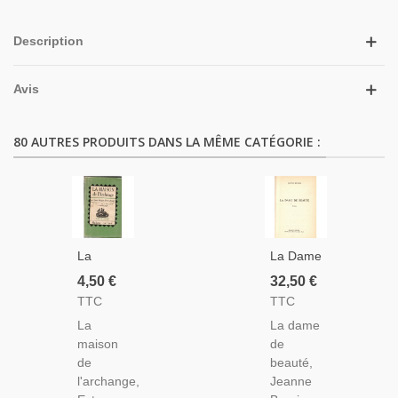
Description
Avis
80 AUTRES PRODUITS DANS LA MÊME CATÉGORIE :
La
La Dame
Maison
De
4,50 €
32,50 €
De
Beauté,
TTC
TTC
L'archange,
Jeanne
La
La dame
Ester
Bourin,
maison
de
Morgan
1982 -
de
beauté,
McCullough,
Agnès
l'archange,
Jeanne
1956 -
Sorel,