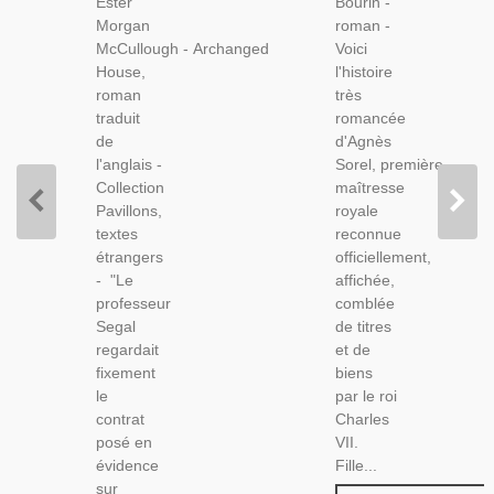
Ester
Bourin -
Roman
Moyen
Morgan
roman -
Anglais
Age 15e
McCullough - Archanged
Voici
Siècle,
House,
l'histoire
Biographie
roman
très
Romancée
traduit
romancée
de
d'Agnès
l'anglais -
Sorel, première
Collection
maîtresse
Pavillons,
royale
textes
reconnue
étrangers
officiellement,
- "Le
affichée,
professeur
comblée
Segal
de titres
regardait
et de
fixement
biens
le
par le roi
contrat
Charles
posé en
VII.
évidence
Fille...
sur