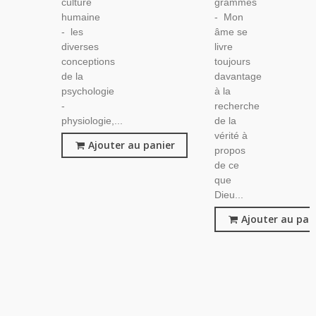
culture
grammes
humaine
- Mon
- les
âme se
diverses
livre
conceptions
toujours
de la
davantage
psychologie
à la
-
recherche
physiologie,...
de la
vérité à
Ajouter au panier
propos
de ce
que
Dieu...
Ajouter au pan