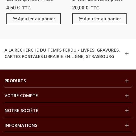
Malraux, 1957 - Révolution
Des Dieux, André Malraux,
4,50 €
20,00 €
TTC
TTC
Chinoise,
1974 - Peintres, Sculpteurs,
Ajouter au panier
Italie, Pays-Bas, Hollande, Art
Ajouter au panier
Sacré,
A LA RECHERCHE DU TEMPS PERDU - LIVRES, GRAVURES,
CARTES POSTALES LIBRAIRIE EN LIGNE, STRASBOURG
PRODUITS
VOTRE COMPTE
NOTRE SOCIÉTÉ
INFORMATIONS