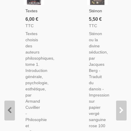
Textes
Sténon
Choisis
Ou La
6,00 €
5,50 €
Des
Divine
TTC
TTC
Auteurs
Séduction,
Textes
Sténon
Philosophiques,
Jacques
choisis
ou la
Psychologie,
Berg,
des
divine
Esthétique
1995 -
auteurs
séduction,
A.
Philosophe
philosophiques,
par
Cuvillier,
Danois,
tome 1.
Jacques
1969 -
Spiritualité,
Introduction
Berg -
Manuels
générale,
Traduit
De
psychologie,
du
Philosophie
esthétique,
danois -
par
Impression
Armand
sur
Cuvillier
papier
-
vergé
Philosophie
sanguine
et
rose 100