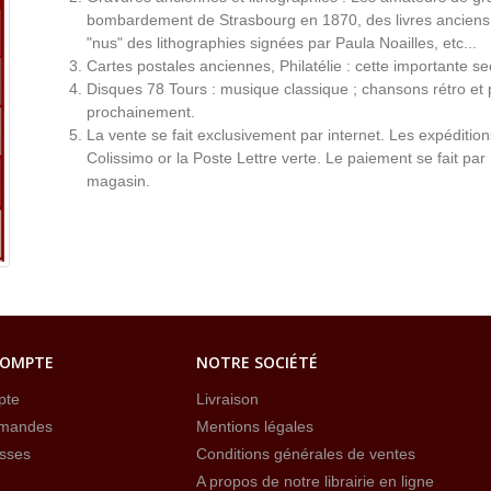
bombardement de Strasbourg en 1870, des livres anciens 
"nus" des lithographies signées par Paula Noailles, etc...
Cartes postales anciennes, Philatélie : cette importante s
Disques 78 Tours : musique classique ; chansons rétro et 
prochainement.
La vente se fait exclusivement par internet. Les expéditio
Colissimo or la Poste Lettre verte. Le paiement se fait par
magasin.
COMPTE
NOTRE SOCIÉTÉ
pte
Livraison
mandes
Mentions légales
sses
Conditions générales de ventes
A propos de notre librairie en ligne