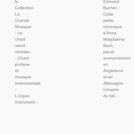
la
Edmond
Collection
Buchet -
La
Cette
Grande
petite
Musique
chronique
- Le
d’Anna
chant
Magdalena
sacré
Bach,
chrétien
parue
- Chant
anonymement
profane
en
et
Angleterre
musique
et en
instrumentale
Allemagne
-
s’inspire
L'orgue,
du bel...
instrument...