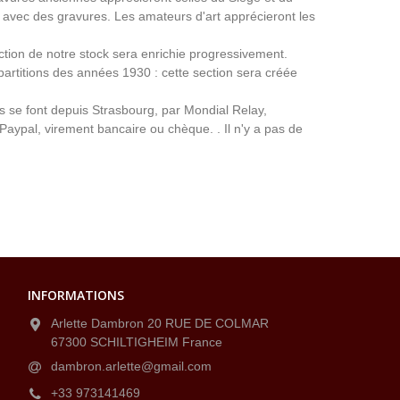
avec des gravures. Les amateurs d'art apprécieront les
ection de notre stock sera enrichie progressivement.
partitions des années 1930 : cette section sera créée
ns se font depuis Strasbourg, par Mondial Relay,
 Paypal, virement bancaire ou chèque. . Il n'y a pas de
INFORMATIONS
Arlette Dambron 20 RUE DE COLMAR
67300 SCHILTIGHEIM France
dambron.arlette@gmail.com
+33 973141469