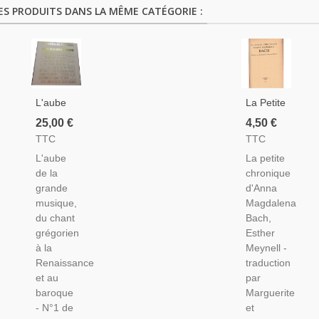
ES PRODUITS DANS LA MÊME CATÉGORIE :
L'aube
La Petite
De La
Chronique
25,00 €
4,50 €
Grande
D'Anna
TTC
TTC
Musique,
Magdalena
L'aube
La petite
N°1 La
Bach,
de la
chronique
Grande
Esther
grande
d'Anna
Musique,
Meynell,
musique,
Magdalena
Mondadori,
1941 -
du chant
Bach,
1984 -
Biographie
grégorien
Esther
Musiciens,
Jean
à la
Meynell -
Musique,
Sébastien
Renaissance
traduction
Encyclopédie
Bach,
et au
par
Musique
baroque
Marguerite
XVIIIe
- N°1 de
et
Siècle