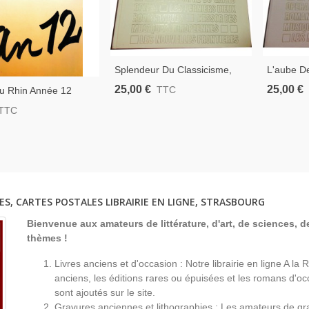
Splendeur Du Classicisme,
L'aube D
Haydn Et Mozart, N°3 La
Musique,
25,00 €
25,00 €
TTC
u Rhin Année 12
Grande Musique, Mondadori,
Musique,
urg Mulhouse Colmar
TTC
1983 - Musiciens, Musique,
Musicien
Programme Spectacle,
Encyclopédie
Encyclop
 Musique, Culture
rg,
ES, CARTES POSTALES LIBRAIRIE EN LIGNE, STRASBOURG
Bienvenue aux amateurs de littérature, d'art, de sciences, de
thèmes !
Livres anciens et d'occasion : Notre librairie en ligne A l
anciens, les éditions rares ou épuisées et les romans d'occ
sont ajoutés sur le site.
Gravures anciennes et lithographies : Les amateurs de gr