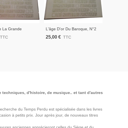
e La Grande
L'âge D'or Du Baroque, N°2
Héroïsme 
 N°1 La Grande
La Grande Musique,
La Grande
25,00 €
25,00 €
TTC
TTC
 Mondadori, 1984 -
Mondadori, 1983 - Musiciens,
Mondadori
s, Musique,
Musique, Encyclopédie
Encyclopé
édie
 techniques, d'histoire, de musique.. et tant d'autres
a Recherche du Temps Perdu est spécialisée dans les livres
asion à petits prix. Jour après jour, de nouveaux titres
avures anciennes apprécieront celles du Siège et du