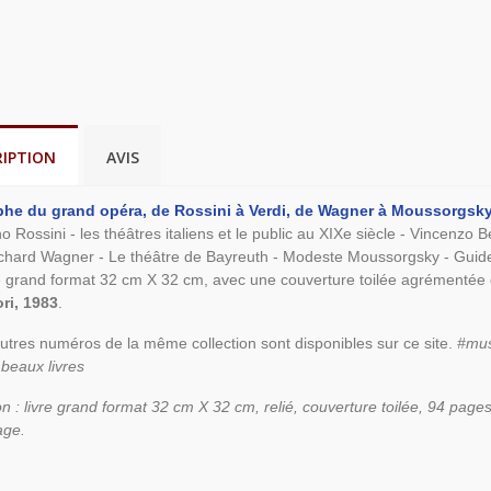
RIPTION
AVIS
phe du grand opéra, de Rossini à Verdi, de Wagner à Moussorgsky
o Rossini - les théâtres italiens et le public au XIXe siècle - Vincenzo 
ichard Wagner - Le théâtre de Bayreuth - Modeste Moussorgsky - Guide d
e grand format 32 cm X 32 cm, avec une couverture toilée agrémentée 
i, 1983
.
autres numéros de la même collection sont disponibles sur ce site.
#mus
beaux livres
on : livre grand format 32 cm X 32 cm, relié, couverture toilée, 94 pag
age.