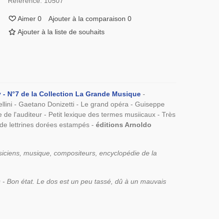
Référence:
10507
Aimer
0
Ajouter à la comparaison
0
Ajouter à la liste de souhaits
 - N°7 de la Collection La Grande Musique
-
Bellini - Gaetano Donizetti - Le grand opéra - Guiseppe
e l'auditeur - Petit lexique des termes musiicaux - Très
de lettrines dorées estampés -
éditions Arnoldo
iciens, musique, compositeurs, encyclopédie de la
es - Bon état. Le dos est un peu tassé, dû à un mauvais