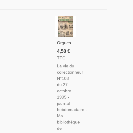
Orgues
Mécaniques,
4,50 €
Médailles
TTC
Militaires,
La vie du
Catalogue
collectionneur
Publicitaire
N°103
Vins
du 27
Nicolas -
octobre
La Vie
1995 -
Du
journal
Collectionneur
hebdomadaire -
N°103
Ma
Octobre
bibliothèque
1995 -
de