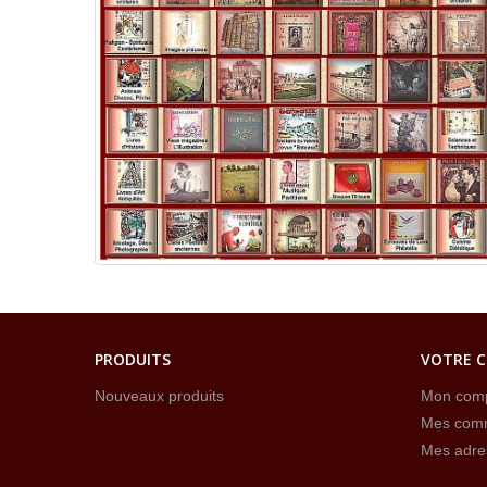
PRODUITS
VOTRE 
Nouveaux produits
Mon com
Mes com
Mes adre