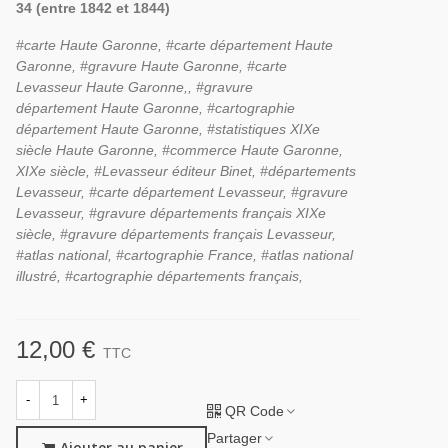
34 (entre 1842 et 1844)
#carte Haute Garonne, #carte département
Haute
Garonne,
#gravure
Haute Garonne,
#carte
Levasseur
Haute Garonne,
,
#gravure
département
Haute Garonne,
#cartographie
département
Haute Garonne,
#statistiques XIXe
siècle
Haute Garonne,
#commerce
Haute Garonne,
XIXe siècle, #Levasseur éditeur Binet, #départements
Levasseur, #carte département Levasseur, #gravure
Levasseur, #gravure départements français XIXe
siècle, #gravure départements français Levasseur,
#atlas national, #cartographie France, #atlas national
illustré, #cartographie départements français,
12,00 €
TTC
-
+
QR Code
Partager
Ajouter au panier