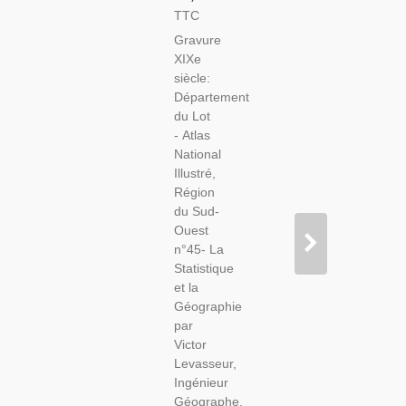
Du Lot
TTC
1846
Gravure
Levasseur
XIXe
- Atlas
siècle:
National
Département
Illustré
du Lot
Levasseur,
- Atlas
Cartes
National
Géographiques,
Illustré,
Région
du Sud-
Ouest
n°45- La
Statistique
et la
Géographie
par
Victor
Levasseur,
Ingénieur
Géographe,