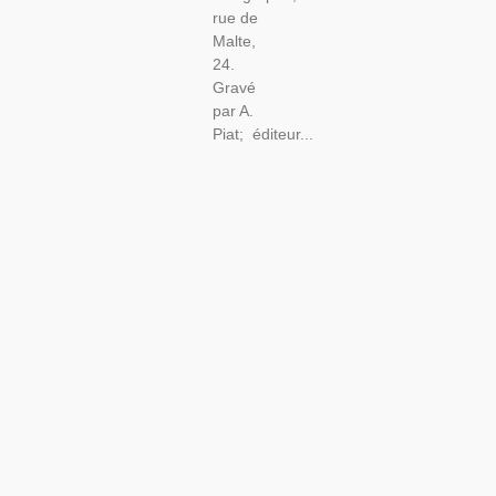
rue de
Malte,
24.
Gravé
par A.
Piat; éditeur...