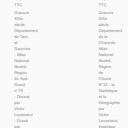
De Tarn
De La
TTC
TTC
Et
Charente
Gravure
Gravure
Garonne
1846,
XIXe
XIXe
1846
Levasseur,
siècle:
siècle,
Levasseur
- Atlas
Département
Département
- Atlas
National
de Tarn
de la
National
Illustré,
et
Charente -
Illustré
Cartes
Garonne
Atlas
Levasseur,
Géographiques,
- Atlas
National
Cartes
National
Illustré,
Géographiques,
Illustré,
Région
Région
de
du Sud-
l'Ouest
Ouest
N°15 - la
n°79
Statistique
- Dressé
et la
par
Géographie
Victor
par
Levasseur
Victor
- Gravé
Levasseur,
par
Ingénieur