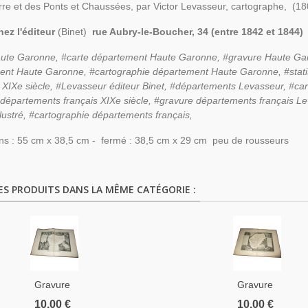
rre et des Ponts et Chaussées, par Victor Levasseur, cartographe, (180
hez l'éditeur
(Binet)
rue Aubry-le-Boucher, 34 (entre 1842 et 1844)
aute Garonne, #carte département
Haute Garonne,
#gravure
Haute Ga
ment
Haute Garonne,
#cartographie département
Haute Garonne,
#stat
XIXe siècle, #Levasseur éditeur Binet, #départements Levasseur, #ca
départements français XIXe siècle, #gravure départements français Lev
illustré, #cartographie départements français,
ns : 55 cm x 38,5 cm - fermé : 38,5 cm x 29 cm peu de rousseurs
ES PRODUITS DANS LA MÊME CATÉGORIE :
Gravure
Gravure
Département
Département
10,00 €
10,00 €