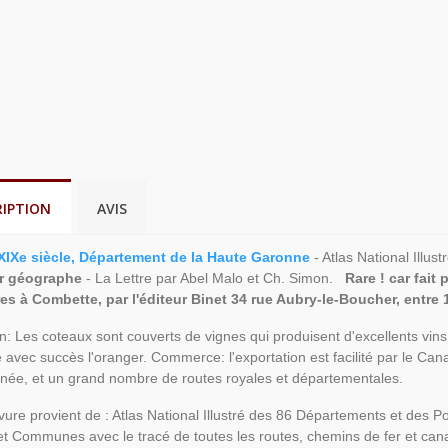
RIPTION
AVIS
XIXe siècle, Département de la Haute Garonne
- Atlas National Illu
r géographe
- La Lettre par Abel Malo et Ch. Simon.
Rare ! car fait 
res à Combette, par l'éditeur Binet 34 rue Aubry-le-Boucher, entre
n: Les coteaux sont couverts de vignes qui produisent d'excellents vin
e avec succès l'oranger. Commerce: l'exportation est facilité par le Ca
née, et un grand nombre de routes royales et départementales.
vure provient de : Atlas National Illustré des 86 Départements et des 
t Communes avec le tracé de toutes les routes, chemins de fer et ca