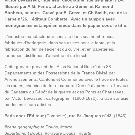
Victor Levasseur, ingénieur géographe, rue de Malte n°24.
Illustré par A.M. Perrot, attaché au Génie, et Raimond
Bonheur, peintre. Gravé par E. Grezel et Ch Smith, rue de la
Harpe n°26.
éditeur Combette. Avec un tampon avec
monogramme estampé en creux dans le papier sous le titre.
L'industrie manufacturière consiste dans ses nombreuses
fabriques d'horlogerie, dans ses usines pour la fonte, et la
fabrication du fer, de l'acier et du cuivre, et en papeteries,
tanneries, distilleries d'absinthe et de kirsch.
Cette gravure provient de : Atlas National Illustré des 86
Départements et des Possessions de la France Divisé par
Arrondissements, Cantons et Communes avec le tracé de toutes
les routes, chemins de fer et canaux. Dressé d'après les Travaux
du Cadastre du Dépôt de la guerre et des Ponts et Chaussées,
par Victor Levasseur, cartographe, (1800-1870). Gravé sur acier
par les meilleurs artistes.
Paris chez l'Editeur
(Combette)
, ru
e St. Jacques n°43,
(1846)
#carte géographique
Doubs,
#carte
département
Doubs,
#gravure
Doubs,
#carte