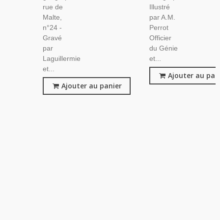
rue de
Illustré
Malte,
par A.M.
n°24 -
Perrot
Gravé
Officier
par
du Génie
Laguillermie
et...
et...
Ajouter au pan
Ajouter au panier