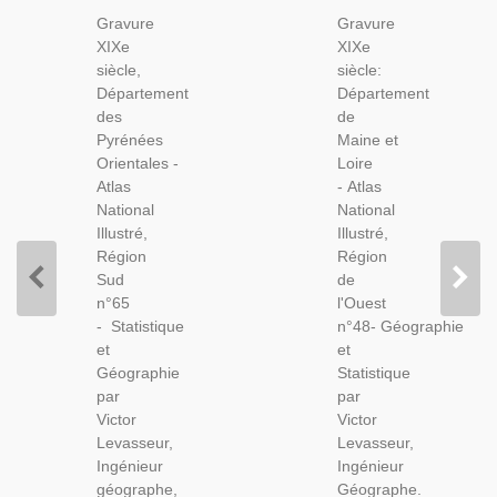
Pyrénées
Maine Et
Gravure
Gravure
Orientales
Loire
XIXe
XIXe
1844,
1846
siècle,
siècle:
Levasseur,
Levasseur
Département
Département
- Atlas
- Atlas
des
de
National
National
Pyrénées
Maine et
Illustré
Illustré
Orientales -
Loire
Levasseur,
Levasseur,
Atlas
- Atlas
Cartes
Cartes
National
National
Géographiques,
Géographiques,
Illustré,
Illustré,
Région
Région
Sud
de
n°65
l'Ouest
- Statistique
n°48- Géographie
et
et
Géographie
Statistique
par
par
Victor
Victor
Levasseur,
Levasseur,
Ingénieur
Ingénieur
géographe,
Géographe.