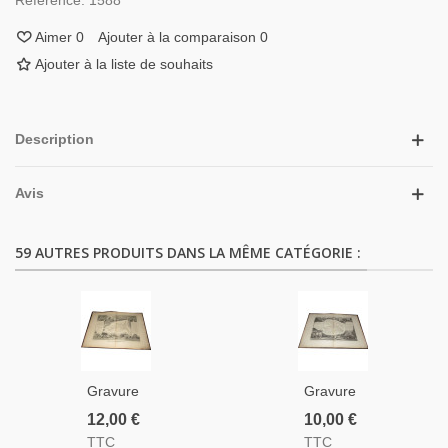
Référence:
1588
Aimer
0
Ajouter à la comparaison
0
Ajouter à la liste de souhaits
Description
Avis
59 AUTRES PRODUITS DANS LA MÊME CATÉGORIE :
Gravure
Gravure
Département
Département
12,00 €
10,00 €
Des
De
TTC
TTC