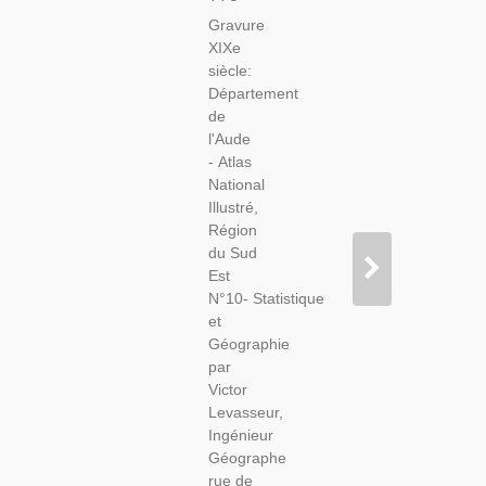
L'Aude
Gravure
1846
XIXe
Levasseur
siècle:
-
Département
Département
de
11, Atlas
l'Aude
National
- Atlas
Illustré
National
Levasseur,
Illustré,
Cartes
Région
Géographiques,
du Sud
Est
N°10- Statistique
et
Géographie
par
Victor
Levasseur,
Ingénieur
Géographe
rue de