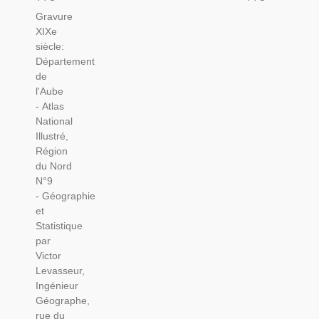
L'Aube
Mayenne
Gravure
1846
1844,
XIXe
Levasseur
Levasseur,
siècle:
-
- Atlas
Département
Département
National
de
10, Atlas
Illustré
l'Aube
National
Levasseur,
- Atlas
Illustré
Cartes
National
Levasseur,
Géographiques,
Illustré,
Cartes
Région
Géographiques,
du Nord
N°9
- Géographie
et
Statistique
par
Victor
Levasseur,
Ingénieur
Géographe,
rue du