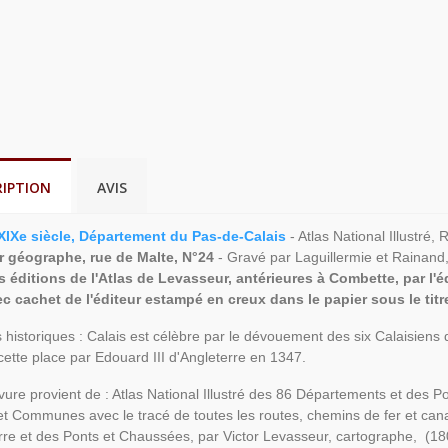
RIPTION
AVIS
XIXe siècle, Département du Pas-de-Calais
- Atlas National Illustré
r géographe, rue de Malte, N°24
- Gravé par Laguillermie et Rainand
 éditions de l'Atlas de Levasseur, antérieures à Combette, par l'é
c cachet de l'éditeur estampé en creux dans le papier sous le titr
 historiques : Calais est célèbre par le dévouement des six Calaisiens q
cette place par Edouard III d'Angleterre en 1347.
vure provient de : Atlas National Illustré des 86 Départements et des 
t Communes avec le tracé de toutes les routes, chemins de fer et ca
rre et des Ponts et Chaussées, par Victor Levasseur, cartographe, (180