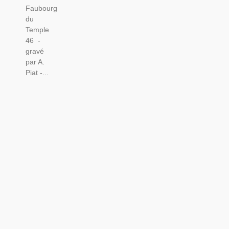
Faubourg
du
Temple
46 -
gravé
par A.
Piat -...