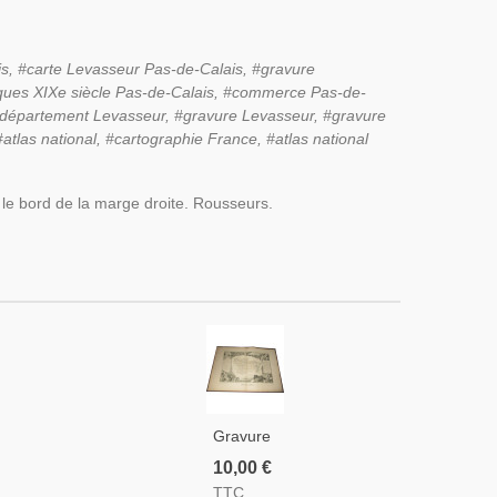
s,
#carte Levasseur
Pas-de-Calais,
#gravure
iques XIXe siècle
Pas-de-Calais,
#commerce
Pas-de-
e département Levasseur, #gravure Levasseur, #gravure
tlas national, #cartographie France, #atlas national
le bord de la marge droite. Rousseurs.
Gravure
Département
10,00 €
De
TTC