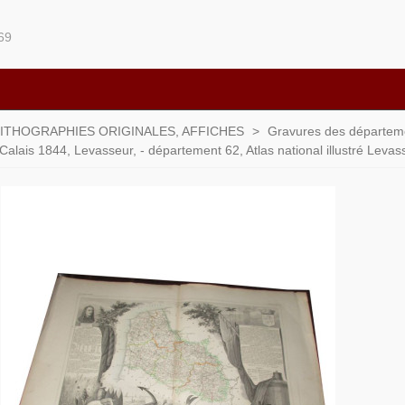
69
LITHOGRAPHIES ORIGINALES, AFFICHES
>
Gravures des départemen
lais 1844, Levasseur, - département 62, Atlas national illustré Levas