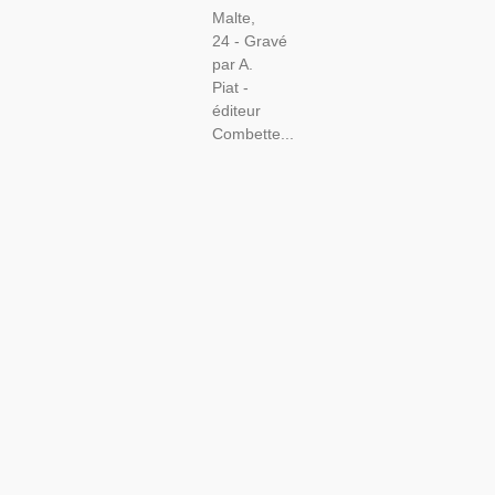
Malte,
24 - Gravé
par A.
Piat -
éditeur
Combette...