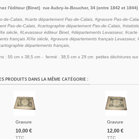
hez l'éditeur (Binet) rue Aubry-le-Boucher, 34 (entre 1842 et 1844)
s-de-Calais, #carte département
Pas-de-Calais,
#gravure
Pas-de-Calai
ment
Pas-de-Calais,
#cartographie département
Pas-de-Calais,
#statist
Xe siècle, #Levasseur éditeur Binet, #départements Levasseur, #cart
nts français XIXe siècle, #gravure départements français Levasseur, #a
 #cartographie départements français,
s : 55 cm x 38,5 cm - fermé : 38,5 cm x 29 cm petites déchirures sur 
ES PRODUITS DANS LA MÊME CATÉGORIE :
Gravure
Gravure
Département
Département
10,00 €
12,00 €
De
De La
TTC
TTC