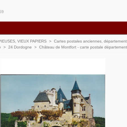
69
IEUSES, VIEUX PAPIERS
>
Cartes postales anciennes, départements 
e
>
24 Dordogne
>
Château de Montfort - carte postale départeme