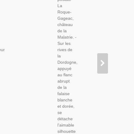
Malartrie,
La
Carte
Roque-
Postale
Gageac,
Département
château
24
de la
Dordogne
Malatrie. -
-
Sur les
Châteaux,
eur
rives de
la
Dordogne,
appuyé
au flanc
abrupt
de la
falaise
blanche
et dorée,
se
détache
l'aimable
silhouette