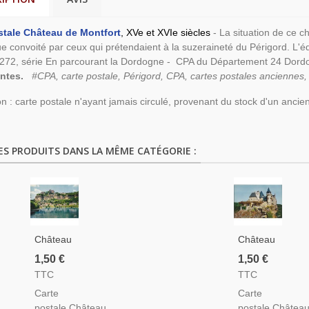
stale Château de Montfort
,
XVe et XVIe siècles
- La situation de ce c
ue convoité par ceux qui prétendaient à la suzeraineté du Périgord. L'é
N°272, série En parcourant la Dordogne - CPA du Département 24 Dor
antes.
#CPA, carte postale, Périgord, CPA, cartes postales anciennes,
on : carte postale n'ayant jamais circulé, provenant du stock d'un ancien 
ES PRODUITS DANS LA MÊME CATÉGORIE :
Château
Château
De
De
1,50 €
1,50 €
Beynac -
Montfort
TTC
TTC
Carte
- Carte
Carte
Carte
Postale
Postale
postale Château
postale Châtea