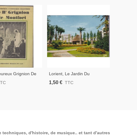
eureux Grignion De
Lorient, Le Jardin Du
Lorient, J
 1929, Prêtre Gouin -
Faouëdic - Carte Postale
Carte Pos
1,50 €
1,50 €
TTC
TTC
T
 Catholicisme,
Département Morbihan,
Morbihan,
Bretagne
 techniques, d'histoire, de musique.. et tant d'autres