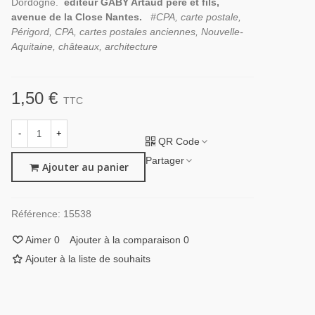
Dordogne.
éditeur GABY Artaud père et fils,
avenue de la Close Nantes.
#CPA, carte postale,
Périgord, CPA, cartes postales anciennes, Nouvelle-
Aquitaine, châteaux, architecture
1,50 €
TTC
-
+
QR Code
Partager
Ajouter au panier
Référence:
15538
Aimer
0
Ajouter à la comparaison
0
Ajouter à la liste de souhaits