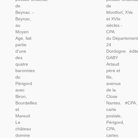
Département
Département
de
de
24
24
Beynac. -
Montfort, XVe
Dordogne,
Dordogne
Beynac,
et XVIe
Châteaux
au
siècles -
Moyen
CPA
Age, fait
du Département
partie
24
d'une
Dordogne. édit
des
GABY
quatre
Artaud
baronnies
père et
du
fils,
Périgord
avenue
avec
de la
Biron,
Close
Bourdeilles
Nantes. #CPA,
et
carte
Mareuil.
postale,
Le
Périgord,
château
CPA,
domine
cartes