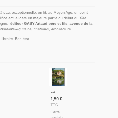
hâteau, exceptionnelle, en fit, au Moyen Age, un point
difice actuel date en majeure partie du début du XXe
dogne.
éditeur GABY Artaud père et fils, avenue de la
 Nouvelle-Aquitaine, châteaux, architecture
libraire. Bon état.
La
Roque-
1,50 €
Gageac,
TTC
Château
Carte
De La
u
postale