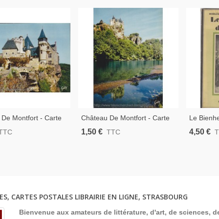
De Montfort - Carte
Château De Montfort - Carte
Le Bienh
 Département 24
Postale Département 24
Montfort,
1,50 €
4,50 €
TTC
TTC
ne
Dordogne
Bretagne,
ES, CARTES POSTALES LIBRAIRIE EN LIGNE, STRASBOURG
Bienvenue aux amateurs de littérature, d'art, de sciences, de