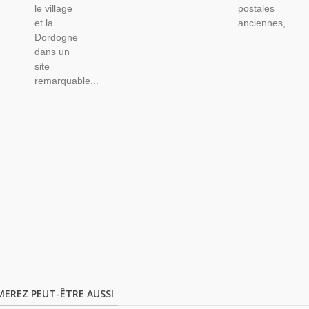
le village
postales
et la
anciennes,...
Dordogne
dans un
site
remarquable...
MEREZ PEUT-ÊTRE AUSSI